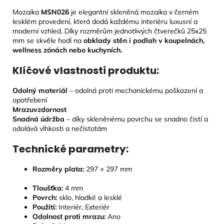
Mozaika
MSN026
je elegantní skleněná mozaika v černém
lesklém provedení, která dodá každému interiéru luxusní a
moderní vzhled. Díky rozměrům jednotlivých čtverečků 25x25
mm se skvěle hodí na
obklady stěn i podlah v koupelnách,
wellness zónách nebo kuchyních.
Klíčové vlastnosti produktu:
Odolný materiál
– odolná proti mechanickému poškození a
opotřebení
Mrazuvzdornost
Snadná údržba
– díky skleněnému povrchu se snadno čistí a
odolává vlhkosti a nečistotám
Technické parametry:
Rozměry plata:
297 × 297 mm
Tloušťka:
4
mm
Povrch:
sklo, hladké a lesklé
Použití:
Interiér, Exteriér
Odolnost proti mrazu:
Ano