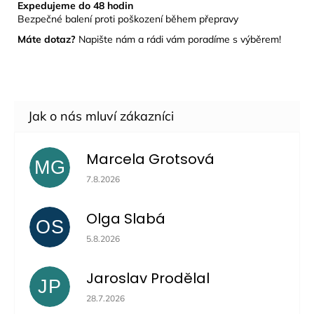
Expedujeme do 48 hodin
Bezpečné balení proti poškození během přepravy
Máte dotaz?
Napište nám a rádi vám poradíme s výběrem!
Marcela Grotsová
MG
Hodnocení obchodu je 5 z 5 hvězdiček.
7.8.2026
Olga Slabá
OS
Hodnocení obchodu je 5 z 5 hvězdiček.
5.8.2026
Jaroslav Prodělal
JP
Hodnocení obchodu je 5 z 5 hvězdiček.
28.7.2026