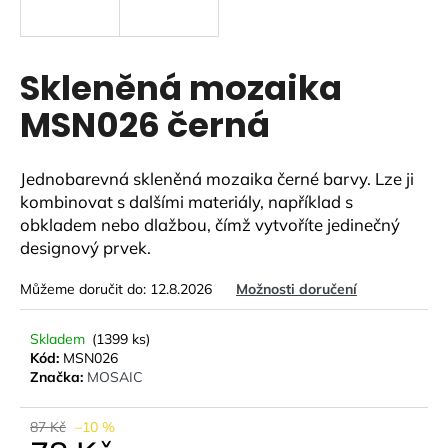
a
j
í
Skleněná mozaika
t
MSN026 černá
?
Jednobarevná skleněná mozaika černé barvy.
Lze ji
kombinovat s dalšími materiály, například s
obkladem nebo dlažbou, čímž vytvoříte jedinečný
HLEDAT
designový prvek.
Můžeme doručit do:
12.8.2026
Možnosti doručení
D
o
Skladem
(1399 ks)
Kód:
MSN026
p
Značka:
MOSAIC
o
r
u
87 Kč
–10 %