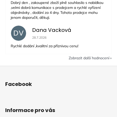
Dobrý den , zakoupené zboží plně souhlasilo s nabídkou
,velmi dobrá komunikace s prodejcem a rychlé vyřízení
objednávky , dodání za 4 dny. Tohoto prodejce mohu
jenom doporučit, děkuji.
Dana Vacková
DV
Hodnocení obchodu je 5 z 5 hvězdiček.
28.7.2026
Rychlé dodání ,kvalitní za příznivou cenu!
Zobrazit další hodnocení
Z
á
p
Facebook
a
t
í
Informace pro vás