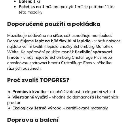
Balení:
1 ks
Počet ks na 1 m2
: pro pokrytí 1 m2 je potřeba 11 ks
této mozaiky
Doporučené použití a pokládka
Mozaika je dodávána na
síťce
, což usnadňuje manipulaci.
Doporučujeme
lepit na bílé flexibilní lepidlo
- v naší nabídce
najdete velmi kvalitní lepidlo značky Schomburg Monoflex
White. Ke spárování použijte rovněž
flexibilní spárovací
hmotu
- u nás najdete Schomburg Cristallfuge Plus nebo
epoxidovou spárovací hmotu Cristallfuge Epox v několika
různých odstínech.
Proč zvolit TOPGRES?
🔸
Prémiová kvalita
– dlouhá životnost a elegantní vzhled
🔸
Všestranné využití
– vhodné do domácnosti i komerčních
prostor
🔸
Ekologicky šetrná výroba
– certifikované materiály
Doprava a balení