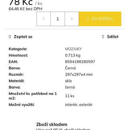
78 Kč
č
/ ks
u
64,46 Kč bez DPH
j
Měrná
DO KOŠÍKU
e
cena:
m
e
Zeptat se
Sdílet
Kategorie
:
MOZAIKY
DLAŽBA
ARTPORT
Hmotnost
:
0.713 kg
WHITE
EAN
:
8594188280597
60X60
Barva
:
Černá
CM
(59,7X59,7
Rozměr
:
297x297x4 mm
CM)
Materiál
:
sklo
499
Barva
:
černá
Kč
Množství ks potřebné na 1
11 ks
m2
:
Možné využítí
:
interiér, exteriér
Zboží skladem