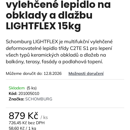
vylehčené lepidlo na
a
obklady a dlažbu
j
í
LIGHTFLEX 15kg
t
?
Schomburg LIGHTFLEX je multifukční vylehčené
deformovatelné lepidlo třídy C2TE S1 pro lepení
všech typů keramických obkladů a dlažeb na
balkóny, terasy, fasády a podlahová topení.
HLEDAT
Můžeme doručit do:
12.8.2026
Možnosti doručení
Skladem
(5 ks)
D
Kód:
201005010
o
Značka:
SCHOMBURG
p
o
879 Kč
/ ks
r
726,45 Kč bez DPH
u
Měrná
58,60 Kč / 1 kg