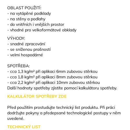
OBLAST POUŽITÍ:
- na vytápěné podklady
- na stěny a podlahy
- do vnitřních i vnějších prostor
- v
hodné pro velkoformátové obklady
VÝHODY:
- snadné zpracování
- s
e sníženou prašností
-
velmi hospodárné
SPOTŘEBA:
-
cca 1,3 kg/m² při aplikaci 6mm zubovou stěrkou
-
cca 1,8 kg/m² při aplikaci 8mm zubovou stěrkou
-
cca 2,2 kg/m² při aplikaci 10mm zubovou stěrkou
Další hodnoty spotřeby zjistíte pomocí kalkulátoru spotřeby.
KALKULÁTOR SPOTŘEBY ZDE
Před použitím prostudujte technický list produktu. Při práci
dodržujte pokyny a předepsané technologické postupy v něm
uvedené.
TECHNICKÝ LIST