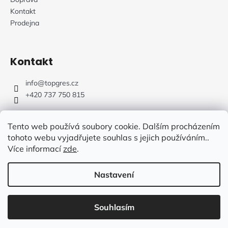
Kontakt
Prodejna
Kontakt
info
@
topgres.cz
+420 737 750 815
Tento web používá soubory cookie. Dalším procházením
tohoto webu vyjadřujete souhlas s jejich používáním..
Více informací
zde
.
Web Design: Fluffy Agency
Nastavení
Vytvořil Shoptet
Souhlasím
Copyright 2026
TOPGRES.CZ
. Všechna práva vyhrazena.