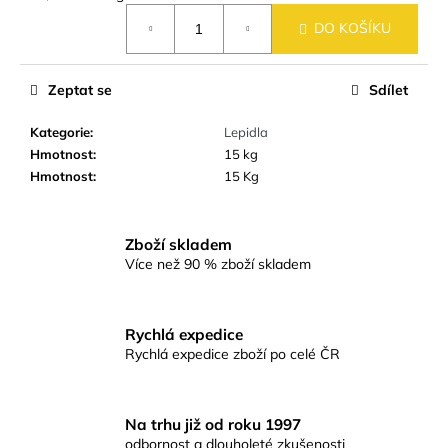
č
cena:
u
DO KOŠÍKU
j
e
m
Zeptat se
Sdílet
e
Kategorie
:
Lepidla
Hmotnost
:
15 kg
KERAMICKÁ
Hmotnost
:
15 Kg
DLAŽBA
VERONA
BEIGE
MATNÁ
Zboží skladem
60X60
Více než 90 % zboží skladem
CM
499
Kč
Rychlá expedice
Rychlá expedice zboží po celé ČR
Na trhu již od roku 1997
odbornost a dlouholeté zkušenosti