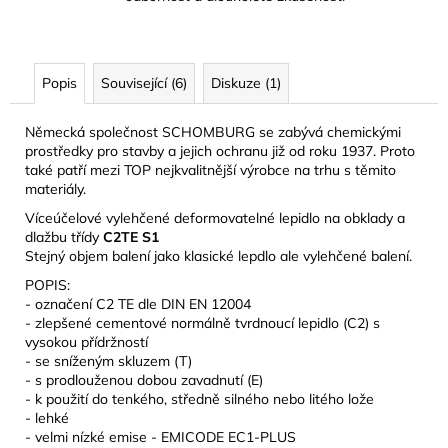
Popis
Související (6)
Diskuze (1)
Německá společnost SCHOMBURG se zabývá chemickými
prostředky pro stavby a jejich ochranu již od roku 1937. Proto
také patří mezi TOP nejkvalitnější výrobce na trhu s těmito
materiály.
Víceúčelové vylehčené deformovatelné lepidlo na obklady a
dlažbu třídy
C2TE S1
Stejný objem balení jako klasické lepdlo ale vylehčené balení.
POPIS:
- označení C2 TE dle DIN EN 12004
- z
lepšené cementové normálně tvrdnoucí lepidlo (C2) s
vysokou přídržností
- se sníženým skluzem (T)
- s prodlouženou dobou zavadnutí (E)
- k
použití do tenkého, středně silného nebo litého lože
- lehké
- velmi nízké emise - EMICODE EC1-PLUS