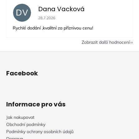
Dana Vacková
DV
Hodnocení obchodu je 5 z 5 hvězdiček.
28.7.2026
Rychlé dodání ,kvalitní za příznivou cenu!
Zobrazit další hodnocení
Z
á
p
Facebook
a
t
í
Informace pro vás
Jak nakupovat
Obchodní podmínky
Podmínky ochrany osobních údajů
Doprava