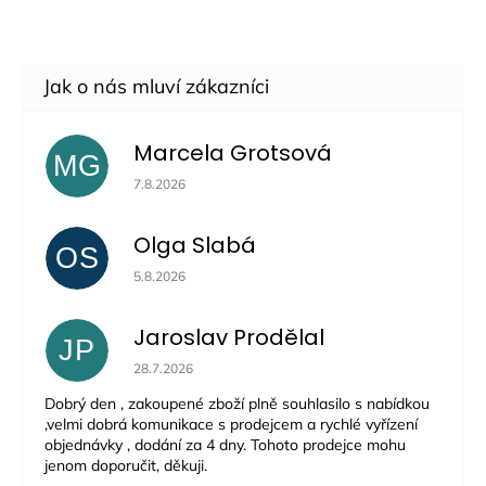
Marcela Grotsová
MG
Hodnocení obchodu je 5 z 5 hvězdiček.
7.8.2026
Olga Slabá
OS
Hodnocení obchodu je 5 z 5 hvězdiček.
5.8.2026
Jaroslav Prodělal
JP
Hodnocení obchodu je 5 z 5 hvězdiček.
28.7.2026
Dobrý den , zakoupené zboží plně souhlasilo s nabídkou
,velmi dobrá komunikace s prodejcem a rychlé vyřízení
objednávky , dodání za 4 dny. Tohoto prodejce mohu
jenom doporučit, děkuji.