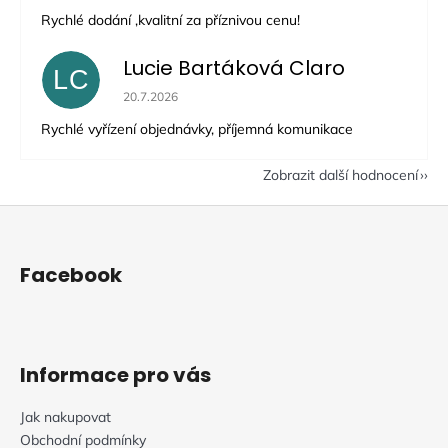
Rychlé dodání ,kvalitní za příznivou cenu!
Lucie Bartáková Claro
LC
Hodnocení obchodu je 5 z 5 hvězdiček.
20.7.2026
Rychlé vyřízení objednávky, příjemná komunikace
Zobrazit další hodnocení
Z
á
p
Facebook
a
t
í
Informace pro vás
Jak nakupovat
Obchodní podmínky