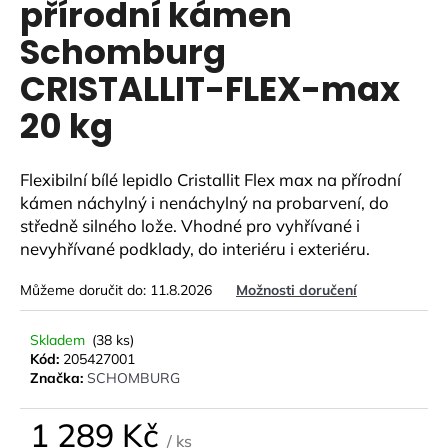
přírodní kámen
a
Schomburg
j
í
CRISTALLIT-FLEX-max
t
20 kg
?
Flexibilní bílé lepidlo Cristallit Flex max na přírodní
kámen náchylný i nenáchylný na probarvení, do
středně silného lože. Vhodné pro vyhřívané i
HLEDAT
nevyhřívané podklady, do interiéru i exteriéru.
Můžeme doručit do:
11.8.2026
Možnosti doručení
D
o
Skladem
(38 ks)
Kód:
205427001
p
Značka:
SCHOMBURG
o
r
1 289 Kč
u
/ ks