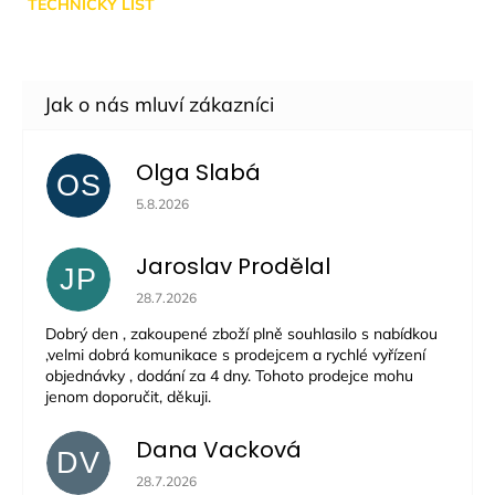
TECHNICKÝ LIST
Olga Slabá
OS
Hodnocení obchodu je 5 z 5 hvězdiček.
5.8.2026
Jaroslav Prodělal
JP
Hodnocení obchodu je 5 z 5 hvězdiček.
28.7.2026
Dobrý den , zakoupené zboží plně souhlasilo s nabídkou
,velmi dobrá komunikace s prodejcem a rychlé vyřízení
objednávky , dodání za 4 dny. Tohoto prodejce mohu
jenom doporučit, děkuji.
Dana Vacková
DV
Hodnocení obchodu je 5 z 5 hvězdiček.
28.7.2026