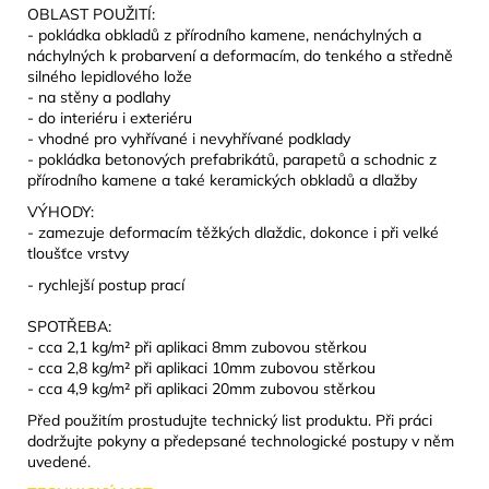
OBLAST POUŽITÍ:
- pokládka obkladů z přírodního kamene, nenáchylných a
náchylných k probarvení a deformacím, do tenkého a středně
silného lepidlového lože
- na stěny a podlahy
- do interiéru i exteriéru
- vhodné pro vyhřívané i nevyhřívané podklady
- pokládka betonových prefabrikátů, parapetů a schodnic z
přírodního kamene a také keramických obkladů a dlažby
VÝHODY:
- zamezuje deformacím těžkých dlaždic, dokonce i při velké
tloušťce vrstvy
- rychlejší postup prací
SPOTŘEBA:
- cca 2,1 kg/m² při aplikaci 8mm zubovou stěrkou
- cca 2,8 kg/m² při aplikaci 10mm zubovou stěrkou
- cca 4,9 kg/m² při aplikaci 20mm zubovou stěrkou
Před použitím prostudujte technický list produktu. Při práci
dodržujte pokyny a předepsané technologické postupy v něm
uvedené.