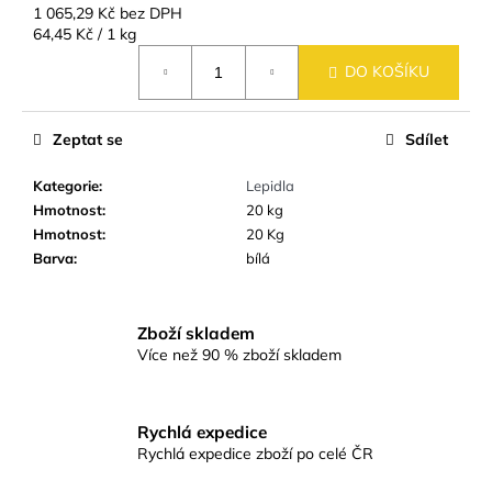
č
1 065,29 Kč bez DPH
u
Měrná
64,45 Kč / 1 kg
j
cena:
DO KOŠÍKU
e
m
e
Zeptat se
Sdílet
Kategorie
:
Lepidla
KERAMICKÁ
DLAŽBA
Hmotnost
:
20 kg
VERONA
Hmotnost
:
20 Kg
BEIGE
Barva
:
bílá
MATNÁ
60X60
CM
499
Zboží skladem
Kč
Více než 90 % zboží skladem
Rychlá expedice
Rychlá expedice zboží po celé ČR