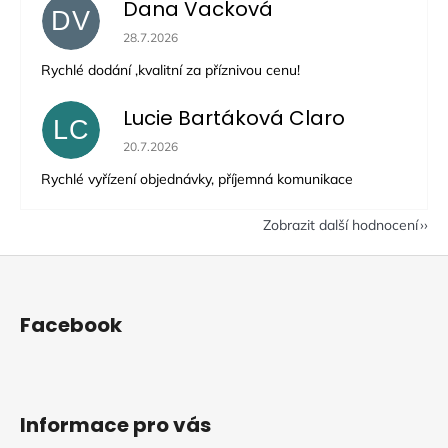
Dana Vacková
DV
Hodnocení obchodu je 5 z 5 hvězdiček.
28.7.2026
Rychlé dodání ,kvalitní za příznivou cenu!
Lucie Bartáková Claro
LC
Hodnocení obchodu je 5 z 5 hvězdiček.
20.7.2026
Rychlé vyřízení objednávky, příjemná komunikace
Zobrazit další hodnocení
Z
á
p
Facebook
a
t
í
Informace pro vás