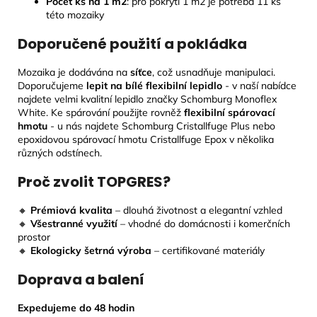
Počet ks na 1 m2
: pro pokrytí 1 m2 je potřeba 11 ks
této mozaiky
Doporučené použití a pokládka
Mozaika je dodávána na
síťce
, což usnadňuje manipulaci.
Doporučujeme
lepit na bílé flexibilní lepidlo
- v naší nabídce
najdete velmi kvalitní lepidlo značky Schomburg Monoflex
White. Ke spárování použijte rovněž
flexibilní spárovací
hmotu
- u nás najdete Schomburg Cristallfuge Plus nebo
epoxidovou spárovací hmotu Cristallfuge Epox v několika
různých odstínech.
Proč zvolit TOPGRES?
🔸
Prémiová kvalita
– dlouhá životnost a elegantní vzhled
🔸
Všestranné využití
– vhodné do domácnosti i komerčních
prostor
🔸
Ekologicky šetrná výroba
– certifikované materiály
Doprava a balení
Expedujeme do 48 hodin