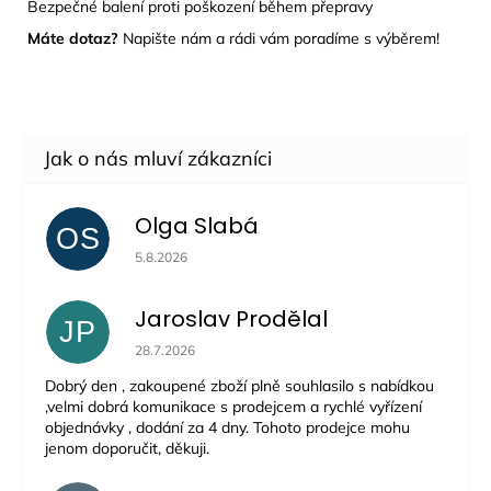
Bezpečné balení proti poškození během přepravy
Máte dotaz?
Napište nám a rádi vám poradíme s výběrem!
Olga Slabá
OS
Hodnocení obchodu je 5 z 5 hvězdiček.
5.8.2026
Jaroslav Prodělal
JP
Hodnocení obchodu je 5 z 5 hvězdiček.
28.7.2026
Dobrý den , zakoupené zboží plně souhlasilo s nabídkou
,velmi dobrá komunikace s prodejcem a rychlé vyřízení
objednávky , dodání za 4 dny. Tohoto prodejce mohu
jenom doporučit, děkuji.