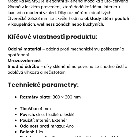
Mozaika
MSM51
je elegantní skleněná mozaika žluto-červená
žíhaná v lesklém provedení, která dodá každému interiéru
luxusní a moderní vzhled. Díky rozměrům jednotlivých
čtverečků 23x23 mm se skvěle hodí na
obklady stěn i podlah
v koupelnách, wellness zónách nebo kuchyních.
Klíčové vlastnosti produktu:
Odolný materiál
– odolná proti mechanickému poškození a
opotřebení
Mrazuvzdornost
Snadná údržba
– díky skleněnému povrchu se snadno čistí a
odolává vlhkosti a nečistotám
Technické parametry:
Rozměry plata:
300 × 300 mm
Tloušťka:
4
mm
Povrch:
sklo, hladké a lesklé
Použití:
Interiér, Exteriér
Odolnost proti mrazu:
Ano
Balení:
1 ks