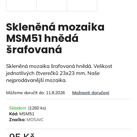
a
j
í
Skleněná mozaika
t
MSM51 hnědá
?
šrafovaná
Skleněná mozaika šrafovaná hnědá. Velikost
HLEDAT
jednotlivých čtverečků 23x23 mm. Naše
nejprodávanější mozaika.
Můžeme doručit do:
11.8.2026
Možnosti doručení
D
o
Skladem
(1260 ks)
p
Kód:
MSM51
o
Značka:
MOSAIC
r
u
95 Kč