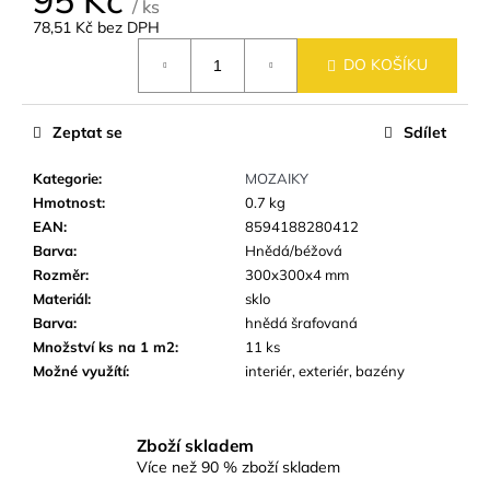
č
/ ks
u
78,51 Kč bez DPH
Měrná
j
DO KOŠÍKU
cena:
e
m
e
Zeptat se
Sdílet
Kategorie
:
MOZAIKY
SKLENĚNÁ
Hmotnost
:
0.7 kg
MOZAIKA
MSB36
EAN
:
8594188280412
BÍLO-
Barva
:
Hnědá/béžová
MODRO-
Rozměr
:
300x300x4 mm
ŠEDÁ
BAZÉNOVÁ
Materiál
:
sklo
Barva
:
hnědá šrafovaná
48
Kč
Množství ks na 1 m2
:
11 ks
Možné využítí
:
interiér, exteriér, bazény
Zboží skladem
Více než 90 % zboží skladem