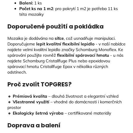
Balení:
1 ks
Počet ks na 1 m2
: pro pokrytí 1 m2 je potřeba 11 ks
této mozaiky
Doporučené použití a pokládka
Mozaika je dodávána na
síťce
, což usnadňuje manipulaci.
Doporučujeme
lepit kvalitní flexibilní lepidlo
- v naší nabídce
najdete velmi kvalitní lepidlo značky Schomburg Monoflex. Ke
spárování použijte rovněž
flexibilní spárovací hmotu
- u nás
najdete Schomburg Cristallfuge Plus nebo epoxidovou
spárovací hmotu Cristallfuge Epox v několika různých
odstínech.
Proč zvolit TOPGRES?
🔸
Prémiová kvalita
– dlouhá životnost a elegantní vzhled
🔸
Všestranné využití
– vhodné do domácnosti i komerčních
prostor
🔸
Ekologicky šetrná výroba
– certifikované materiály
Doprava a balení