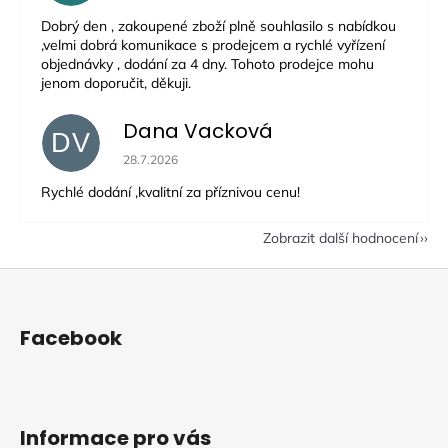
Dobrý den , zakoupené zboží plně souhlasilo s nabídkou
,velmi dobrá komunikace s prodejcem a rychlé vyřízení
objednávky , dodání za 4 dny. Tohoto prodejce mohu
jenom doporučit, děkuji.
Dana Vacková
DV
Hodnocení obchodu je 5 z 5 hvězdiček.
28.7.2026
Rychlé dodání ,kvalitní za příznivou cenu!
Zobrazit další hodnocení
Z
á
p
Facebook
a
t
í
Informace pro vás