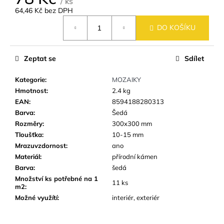
č
/ ks
64,46 Kč bez DPH
u
Měrná
j
DO KOŠÍKU
cena:
e
m
e
Zeptat se
Sdílet
Kategorie
:
MOZAIKY
SKLENĚNÁ
Hmotnost
:
2.4 kg
MOZAIKA
EAN
:
8594188280313
MSM51
HNĚDÁ
Barva
:
Šedá
ŠRAFOVANÁ
Rozměry
:
300x300 mm
95
Tloušťka
:
10-15 mm
Kč
Mrazuvzdornost
:
ano
Materiál
:
přírodní kámen
Barva
:
šedá
Množství ks potřebné na 1
11 ks
m2
:
Možné využítí
:
interiér, exteriér