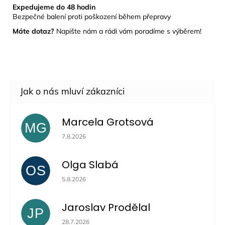
Expedujeme do 48 hodin
Bezpečné balení proti poškození během přepravy
Máte dotaz?
Napište nám a rádi vám poradíme s výběrem!
Marcela Grotsová
MG
Hodnocení obchodu je 5 z 5 hvězdiček.
7.8.2026
Olga Slabá
OS
Hodnocení obchodu je 5 z 5 hvězdiček.
5.8.2026
Jaroslav Prodělal
JP
Hodnocení obchodu je 5 z 5 hvězdiček.
28.7.2026