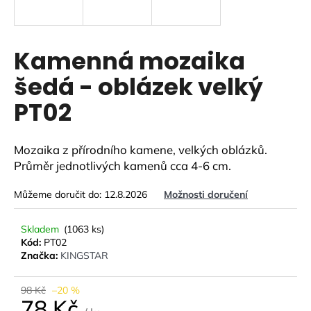
a
j
í
Kamenná mozaika
t
šedá - oblázek velký
?
PT02
Mozaika z přírodního kamene, velkých oblázků.
HLEDAT
Průměr jednotlivých kamenů cca 4-6 cm.
Můžeme doručit do:
12.8.2026
Možnosti doručení
D
Skladem
(1063 ks)
o
Kód:
PT02
p
Značka:
KINGSTAR
o
r
98 Kč
–20 %
u
78 Kč