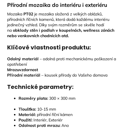
Přírodní mozaika do interiéru i exteriéru
Mozaika
PT02
je mozaika složená z velkých oblázků,
přírodních říčních kamenů, která dodá každému interiéru
jedinečný vzhled. Díky svým rozměrům se skvěle hodí
na
obklady stěn i podlah v koupelnách, wellness zónách
nebo venkovních chodnících atd.
Klíčové vlastnosti produktu:
Odolný materiál
– odolná proti mechanickému poškození a
opotřebení
Mrazuvzdornost
Přírodní materiál
– kousek přírody do Vašeho domova
Technické parametry:
Rozměry plata:
300 × 300 mm
Tloušťka:
10-15
mm
Materiál:
přírodní říční kámen
Použití:
Interiér, Exteriér
Odolnost proti mrazu:
Ano