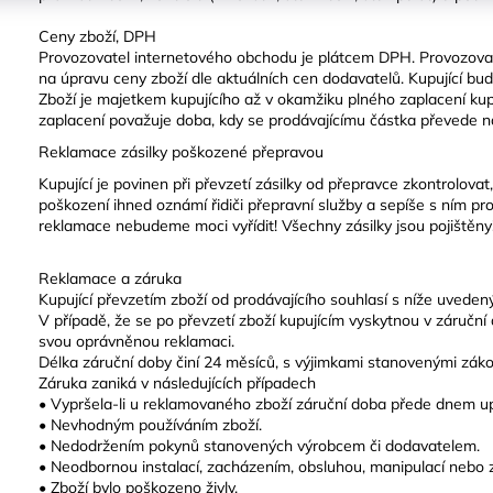
Ceny zboží, DPH
Provozovatel internetového obchodu je plátcem DPH. Provozovat
na úpravu ceny zboží dle aktuálních cen dodavatelů. Kupující b
Zboží je majetkem kupujícího až v okamžiku plného zaplacení kup
zaplacení považuje doba, kdy se prodávajícímu částka převede n
Reklamace zásilky poškozené přepravou
Kupující je povinen při převzetí zásilky od přepravce zkontrolovat
poškození ihned oznámí řidiči přepravní služby a sepíše s ním pro
reklamace nebudeme moci vyřídit! Všechny zásilky jsou pojištěny
Reklamace a záruka
Kupující převzetím zboží od prodávajícího souhlasí s níže uved
V případě, že se po převzetí zboží kupujícím vyskytnou v záruční 
svou oprávněnou reklamaci.
Délka záruční doby činí 24 měsíců, s výjimkami stanovenými zák
Záruka zaniká v následujících případech
• Vypršela-li u reklamovaného zboží záruční doba přede dnem u
• Nevhodným používáním zboží.
• Nedodržením pokynů stanovených výrobcem či dodavatelem.
• Neodbornou instalací, zacházením, obsluhou, manipulací nebo
• Zboží bylo poškozeno živly.