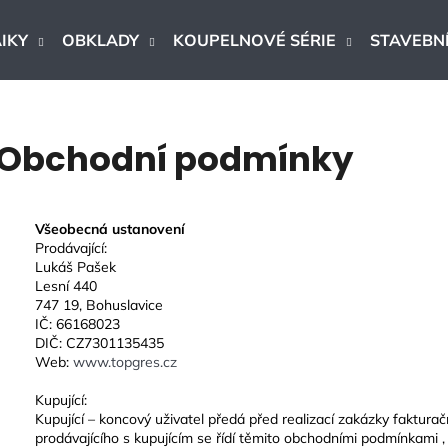
IKY
OBKLADY
KOUPELNOVÉ SÉRIE
STAVEBNÍ
Co potřebujete najít?
Obchodní podmínky
HLEDAT
Všeobecná ustanovení
Prodávající:
Lukáš Pašek
Doporučujeme
Lesní 440
747 19, Bohuslavice
IČ: 66168023
DIČ: CZ7301135435
Web:
www.topgres.cz
Kupující:
Kupující – koncový uživatel předá před realizací zakázky fakturač
DLAŽBA ARTPORT WHITE 60X60 CM
DLAŽBA - OB
prodávajícího s kupujícím se řídí těmito obchodními podmínkami ,