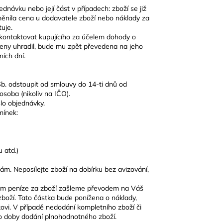
ednávku nebo její část v případech: zboží se již
nila cena u dodavatele zboží nebo náklady za
uje.
 kontaktovat kupujícího za účelem dohody o
 ceny uhradil, bude mu zpět převedena na jeho
ích dní.
Sb. odstoupit od smlouvy do 14-ti dnů od
soba (nikoliv na IČO).
lo objednávky.
mínek:
u atd.)
m. Neposílejte zboží na dobírku bez avizování,
Vám peníze za zboží zašleme převodem na Váš
zboží. Tato částka bude ponížena o náklady,
ovi. V případě nedodání kompletního zboží či
o doby dodání plnohodnotného zboží.