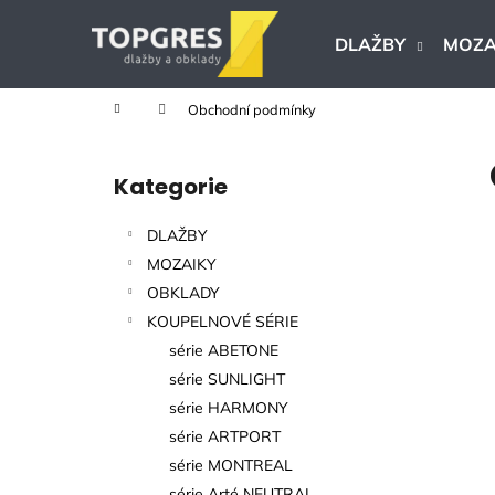
K
Přejít
na
o
DLAŽBY
MOZA
obsah
Zpět
Zpět
š
do
do
í
Domů
Obchodní podmínky
k
obchodu
obchodu
P
o
Kategorie
Přeskočit
s
kategorie
t
DLAŽBY
r
MOZAIKY
a
OBKLADY
n
KOUPELNOVÉ SÉRIE
n
série ABETONE
í
série SUNLIGHT
p
série HARMONY
a
série ARTPORT
n
série MONTREAL
KERAMICKÁ DLAŽBA VERONA BEIGE
e
série Arté NEUTRAL