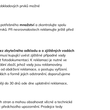
e obkladových prvků možné
t
potřebného
množství
a zkontrolujte spolu
vků. Při nesrovnalostech reklamujte ještě před
bez zbytečného odkladu a o zjištěných vadách
musí kupující uvést zjištěné případné vady
ožit fotodokumentaci. K reklamaci je nutné ve
dání zboží, jehož vady jsou reklamovány.
 od obdržení reklamace, o postupu vyřízení.
dách a formě jejich odstranění, doporučujeme
ji do 30 dnů ode dne uplatnění reklamace,
ích stran a mohou obsahovat věcné a technické
z předchozího upozornění. Prodejce tedy