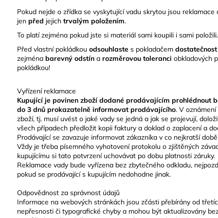
Pokud nejde o zřídka se vyskytující vadu skrytou jsou reklamac
jen
před
jejich
trvalým položením
.
To platí zejména pokud jste si materiál sami koupili i sami položili.
Před vlastní pokládkou
odsouhlaste
s pokladačem
dostatečnos
zejména
barevný odstín
a
rozměrovou toleranci
obkladových pr
pokládkou!
Vyřízení reklamace
Kupující je povinen zboží dodané prodávajícím prohlédnout 
do 3 dnů prokazatelně informovat prodávajícího
. V oznámení 
zboží, tj. musí uvést o jaké vady se jedná a jak se projevují, dol
všech případech předložit kopii faktury a doklad o zaplacení a do
Prodávající se zavazuje informovat zákazníka v co nejkratší době
Vždy je třeba písemného vyhotovení protokolu o zjištěných záva
kupujícímu si tato potvrzení uchovávat po dobu platnosti záruky.
Reklamace vady bude vyřízena bez zbytečného odkladu, nejpozdě
pokud se prodávající s kupujícím nedohodne jinak.
Odpovědnost za správnost údajů
Informace na webových stránkách jsou zčásti přebírány od třet
nepřesnosti či typografické chyby a mohou být aktualizovány be