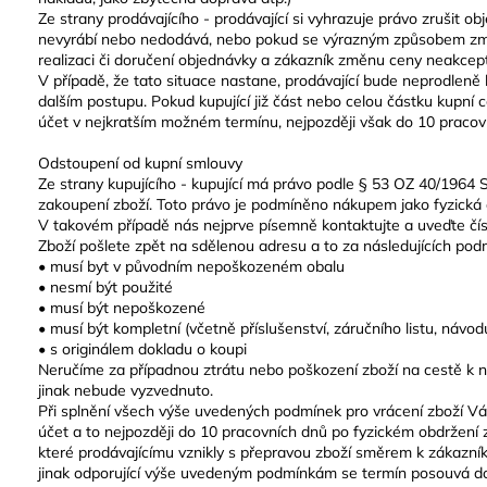
Ze strany prodávajícího - prodávající si vyhrazuje právo zrušit obj
nevyrábí nebo nedodává, nebo pokud se výrazným způsobem změ
realizaci či doručení objednávky a zákazník změnu ceny neakcept
V případě, že tato situace nastane, prodávající bude neprodleně
dalším postupu. Pokud kupující již část nebo celou částku kupní
účet v nejkratším možném termínu, nejpozději však do 10 pracovn
Odstoupení od kupní smlouvy
Ze strany kupujícího - kupující má právo podle § 53 OZ 40/1964 
zakoupení zboží. Toto právo je podmíněno nákupem jako fyzická o
V takovém případě nás nejprve písemně kontaktujte a uveďte čís
Zboží pošlete zpět na sdělenou adresu a to za následujících pod
• musí byt v původním nepoškozeném obalu
• nesmí být použité
• musí být nepoškozené
• musí být kompletní (včetně příslušenství, záručního listu, návod
• s originálem dokladu o koupi
Neručíme za případnou ztrátu nebo poškození zboží na cestě k ná
jinak nebude vyzvednuto.
Při splnění všech výše uvedených podmínek pro vrácení zboží 
účet a to nejpozději do 10 pracovních dnů po fyzickém obdržení 
které prodávajícímu vznikly s přepravou zboží směrem k zákazník
jinak odporující výše uvedeným podmínkám se termín posouvá d