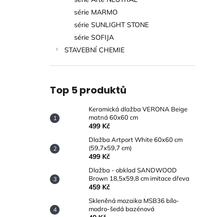
MATNÁ 60X60 CM
l
série MARMO
499 Kč
série SUNLIGHT STONE
série SOFIJA
STAVEBNÍ CHEMIE
Top 5 produktů
Keramická dlažba VERONA Beige
matná 60x60 cm
499 Kč
Dlažba Artport White 60x60 cm
(59,7x59,7 cm)
499 Kč
Dlažba - obklad SANDWOOD
Brown 18,5x59,8 cm imitace dřeva
459 Kč
Skleněná mozaika MSB36 bílo-
modro-šedá bazénová