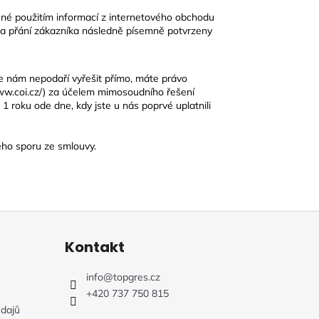
ené použitím informací z internetového obchodu
na přání zákazníka následně písemně potvrzeny
 se nám nepodaří vyřešit přímo, máte právo
www.coi.cz/) za účelem mimosoudního řešení
1 roku ode dne, kdy jste u nás poprvé uplatnili
ého sporu ze smlouvy.
Kontakt
info
@
topgres.cz
+420 737 750 815
dajů