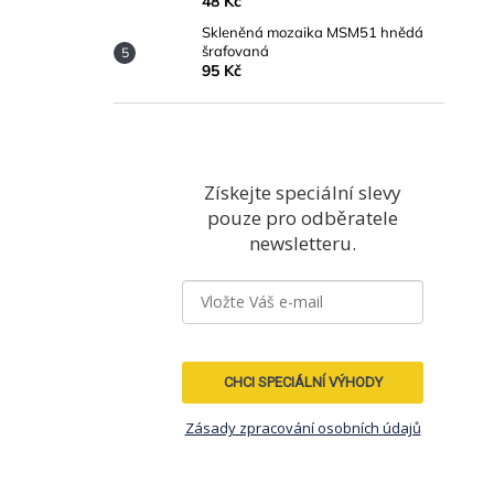
48 Kč
Skleněná mozaika MSM51 hnědá
šrafovaná
95 Kč
Získejte speciální slevy
pouze pro odběratele
newsletteru.
CHCI SPECIÁLNÍ VÝHODY
Zásady zpracování osobních údajů