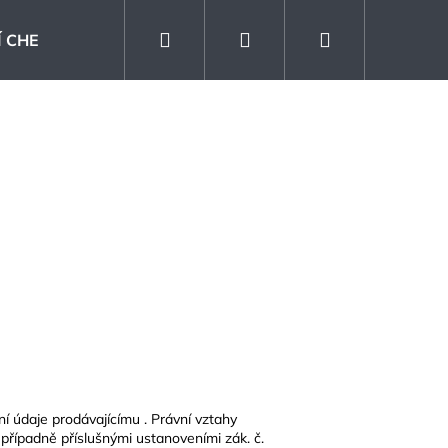
Hledat
Přihlášení
Nákupní
 CHEMIE
Kontakt
Prodejna
Blog
košík
ní údaje prodávajícímu . Právní vztahy
KLAD SANDWOOD
 případně příslušnými ustanoveními zák. č.