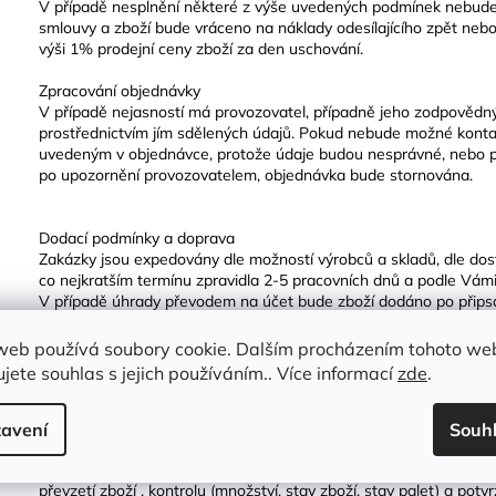
V případě nesplnění některé z výše uvedených podmínek nebude
smlouvy a zboží bude vráceno na náklady odesílajícího zpět ne
výši 1% prodejní ceny zboží za den uschování.
Zpracování objednávky
V případě nejasností má provozovatel, případně jeho zodpovědn
prostřednictvím jím sdělených údajů. Pokud nebude možné konta
uvedeným v objednávce, protože údaje budou nesprávné, nebo p
po upozornění provozovatelem, objednávka bude stornována.
Dodací podmínky a doprava
Zakázky jsou expedovány dle možností výrobců a skladů, dle dos
co nejkratším termínu zpravidla 2-5 pracovních dnů a podle Vá
V případě úhrady převodem na účet bude zboží dodáno po připsá
U osobního odběru na provozovně budete informováni, kdy je mo
Místo odběru je stanoveno na základě objednávky kupujícího. Za
web používá soubory cookie. Dalším procházením tohoto we
požadované místo a převzetí. Zboží může převzít pouze osoba k
jete souhlas s jejich používáním.. Více informací
zde
.
V případě dovozu zboží zajišťuje dopravu prodávající.
Způsob dopravy a případná úhrada dopravy je dohodnuta mezi ku
objednávky.
avení
Souh
Za splnění podmínek pro příjezd vozidla na místo určení (zpevnění,
neprodleného složení zakázky odpovídá kupující. Ten současně z
převzetí zboží , kontrolu (množství, stav zboží, stav palet) a potv