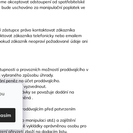
me akceptovat odstoupení od spotřebitelské
bo bude uschováno za manipulační poplatek ve
ý zástupce právo kontaktovat zákazníka
ktovat zákazníka telefonicky nebo emailem
okud zákazník neopraví požadované údaje ani
tupnosti a provozních možností prodávajícího v
mi vybraného způsobu úhrady.
ní peněz na účet prodávajícího.
žno si zboží vyzvednout.
 splnění dodávky se považuje dodání na
bu
 tomu oprávněná .
pujícím a prodávajícím před potvrzením
lasím
 prostor pro manipulaci atd.) a zajištění
ajistí na místě vykládky oprávněnou osobu pro
rzení převzetí zboží na dodacím listu.