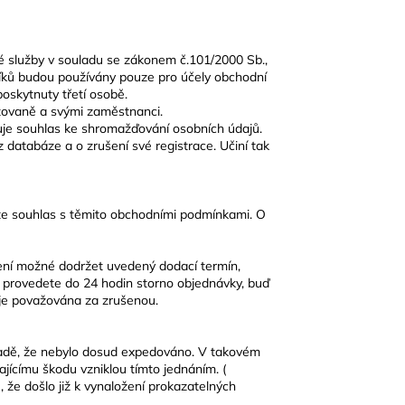
9,8 CM IMITACE
é služby v souladu se zákonem č.101/2000 Sb.,
íků budou používány pouze pro účely obchodní
oskytnuty třetí osobě.
zovaně a svými zaměstnanci.
uje souhlas ke shromažďování osobních údajů.
databáze a o zrušení své registrace. Učiní tak
te souhlas s těmito obchodními podmínkami. O
ní možné dodržet uvedený dodací termín,
 provedete do 24 hodin storno objednávky, buď
 je považována za zrušenou.
ípadě, že nebylo dosud expedováno. V takovém
ajícímu škodu vzniklou tímto jednáním. (
 že došlo již k vynaložení prokazatelných