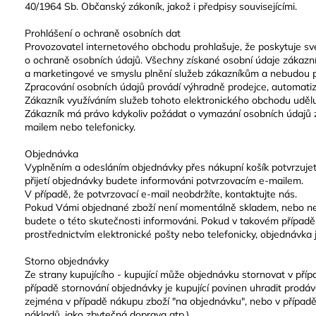
(59,7X59,7 CM)
BROWN 18,5X5
40/1964 Sb. Občanský zákoník, jakož i předpisy souvisejícími.
DŘEVA
499 Kč
459 Kč
Prohlášení o ochraně osobních dat
Provozovatel internetového obchodu prohlašuje, že poskytuje sv
o ochraně osobních údajů. Všechny získané osobní údaje zákazn
a marketingové ve smyslu plnění služeb zákazníkům a nebudou p
Zpracování osobních údajů provádí výhradně prodejce, automati
Zákazník využíváním služeb tohoto elektronického obchodu uděl
Zákazník má právo kdykoliv požádat o vymazání osobních údajů z 
mailem nebo telefonicky.
Objednávka
Vyplněním a odesláním objednávky přes nákupní košík potvrzuje
přijetí objednávky budete informováni potvrzovacím e-mailem.
V případě, že potvrzovací e-mail neobdržíte, kontaktujte nás.
Pokud Vámi objednané zboží není momentálně skladem, nebo ne
budete o této skutečnosti informováni. Pokud v takovém případě
prostřednictvím elektronické pošty nebo telefonicky, objednávka
Storno objednávky
Ze strany kupujícího - kupující může objednávku stornovat v př
případě stornování objednávky je kupující povinen uhradit prodáv
zejména v případě nákupu zboží "na objednávku", nebo v případě,
nákladů, jako zbytečná doprava atp.)