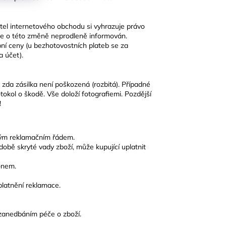
el internetového obchodu si vyhrazuje právo
ude o této změně neprodleně informován.
ní ceny (u bezhotovostních plateb se za
a účet).
, zda zásilka není poškozená (rozbitá). Případné
tokol o škodě. Vše doloží fotografiemi. Pozdější
!
eným reklamačním řádem.
době skryté vady zboží, může kupující uplatnit
onem.
platnění reklamace.
 zanedbáním péče o zboží.