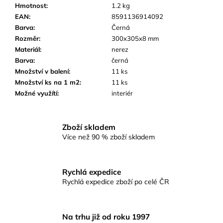
č
Hmotnost
:
1.2 kg
u
EAN
:
8591136914092
j
Barva
:
Černá
e
Rozměr
:
300x305x8 mm
m
Materiál
:
nerez
e
Barva
:
černá
Množství v balení
:
11 ks
Množství ks na 1 m2
:
11 ks
SKLENĚNÁ
Možné využítí
:
interiér
MOZAIKA
MSB36
BÍLO-
MODRO-
Zboží skladem
ŠEDÁ
BAZÉNOVÁ
Více než 90 % zboží skladem
48
Kč
Rychlá expedice
Rychlá expedice zboží po celé ČR
Na trhu již od roku 1997