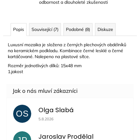
odbornost a dlouholeté zkušenosti
Popis
Související (7)
Podobné (8)
Diskuze
Luxusní mozaika je složena z černých plechových obdélníků
na keramickém podkladu. Kombinace černé lesklé a černé
kartáčované. Nalepeno na plastové síťce.
Rozměr jednotlivých dílků: 15x48 mm
1.jakost
Olga Slabá
OS
Hodnocení obchodu je 5 z 5 hvězdiček.
5.8.2026
Jaroslav Prodělal