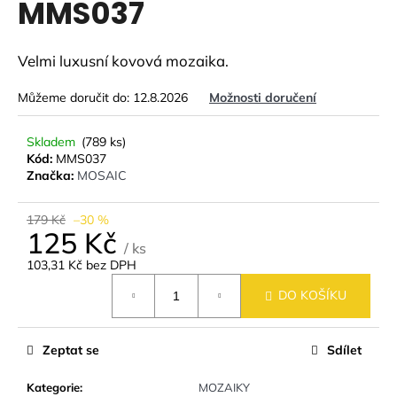
MMS037
a
j
Velmi luxusní kovová mozaika.
í
t
Můžeme doručit do:
12.8.2026
Možnosti doručení
?
Skladem
(789 ks)
Kód:
MMS037
Značka:
MOSAIC
HLEDAT
179 Kč
–30 %
125 Kč
/ ks
103,31 Kč bez DPH
D
Měrná
DO KOŠÍKU
cena:
o
p
o
Zeptat se
Sdílet
r
u
Kategorie
:
MOZAIKY