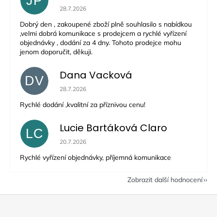
JP
Hodnocení obchodu je 5 z 5 hvězdiček.
28.7.2026
Dobrý den , zakoupené zboží plně souhlasilo s nabídkou
,velmi dobrá komunikace s prodejcem a rychlé vyřízení
objednávky , dodání za 4 dny. Tohoto prodejce mohu
jenom doporučit, děkuji.
Dana Vacková
DV
Hodnocení obchodu je 5 z 5 hvězdiček.
28.7.2026
Rychlé dodání ,kvalitní za příznivou cenu!
Lucie Bartáková Claro
LC
Hodnocení obchodu je 5 z 5 hvězdiček.
20.7.2026
Rychlé vyřízení objednávky, příjemná komunikace
Zobrazit další hodnocení
Z
á