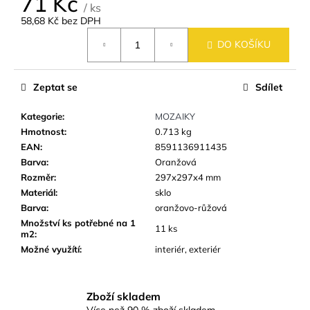
71 Kč
č
/ ks
u
58,68 Kč bez DPH
j
Měrná
DO KOŠÍKU
e
cena:
m
e
Zeptat se
Sdílet
Kategorie
:
MOZAIKY
DLAŽBA
ARTPORT
Hmotnost
:
0.713 kg
WHITE
EAN
:
8591136911435
60X60
Barva
:
Oranžová
CM
(59,7X59,7
Rozměr
:
297x297x4 mm
CM)
Materiál
:
sklo
499
Barva
:
oranžovo-růžová
Kč
Množství ks potřebné na 1
11 ks
m2
:
Možné využítí
:
interiér, exteriér
Zboží skladem