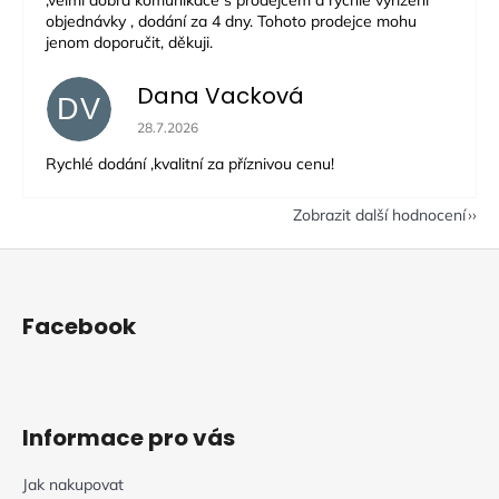
objednávky , dodání za 4 dny. Tohoto prodejce mohu
jenom doporučit, děkuji.
Dana Vacková
DV
Hodnocení obchodu je 5 z 5 hvězdiček.
28.7.2026
Rychlé dodání ,kvalitní za příznivou cenu!
Zobrazit další hodnocení
Z
á
p
Facebook
a
t
í
Informace pro vás
Jak nakupovat