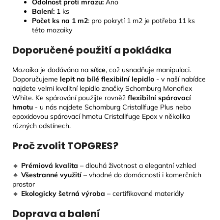
Odolnost proti mrazu:
Ano
Balení:
1 ks
Počet ks na 1 m2
: pro pokrytí 1 m2 je potřeba 11 ks
této mozaiky
Doporučené použití a pokládka
Mozaika je dodávána na
síťce
, což usnadňuje manipulaci.
Doporučujeme
lepit na bílé flexibilní lepidlo
- v naší nabídce
najdete velmi kvalitní lepidlo značky Schomburg Monoflex
White. Ke spárování použijte rovněž
flexibilní spárovací
hmotu
- u nás najdete Schomburg Cristallfuge Plus nebo
epoxidovou spárovací hmotu Cristallfuge Epox v několika
různých odstínech.
Proč zvolit TOPGRES?
🔸
Prémiová kvalita
– dlouhá životnost a elegantní vzhled
🔸
Všestranné využití
– vhodné do domácnosti i komerčních
prostor
🔸
Ekologicky šetrná výroba
– certifikované materiály
Doprava a balení