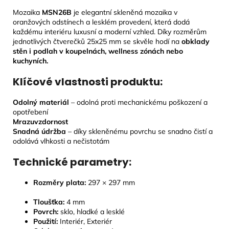
Mozaika
MSN26B
je elegantní skleněná mozaika v
oranžových odstínech a lesklém provedení, která dodá
každému interiéru luxusní a moderní vzhled. Díky rozměrům
jednotlivých čtverečků 25x25 mm se skvěle hodí na
obklady
stěn i podlah v koupelnách, wellness zónách nebo
kuchyních.
Klíčové vlastnosti produktu:
Odolný materiál
– odolná proti mechanickému poškození a
opotřebení
Mrazuvzdornost
Snadná údržba
– díky skleněnému povrchu se snadno čistí a
odolává vlhkosti a nečistotám
Technické parametry:
Rozměry plata:
297 × 297 mm
Tloušťka:
4
mm
Povrch:
sklo, hladké a lesklé
Použití:
Interiér, Exteriér