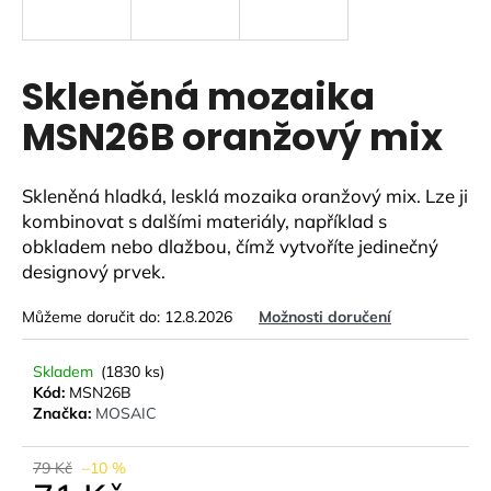
a
j
í
Skleněná mozaika
t
MSN26B oranžový mix
?
Skleněná hladká, lesklá mozaika oranžový mix.
Lze ji
kombinovat s dalšími materiály, například s
obkladem nebo dlažbou, čímž vytvoříte jedinečný
HLEDAT
designový prvek.
Můžeme doručit do:
12.8.2026
Možnosti doručení
D
o
Skladem
(1830 ks)
Kód:
MSN26B
p
Značka:
MOSAIC
o
r
u
79 Kč
–10 %