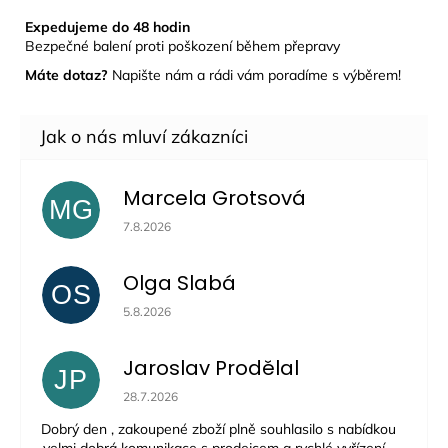
Expedujeme do 48 hodin
Bezpečné balení proti poškození během přepravy
Máte dotaz?
Napište nám a rádi vám poradíme s výběrem!
Marcela Grotsová
MG
Hodnocení obchodu je 5 z 5 hvězdiček.
7.8.2026
Olga Slabá
OS
Hodnocení obchodu je 5 z 5 hvězdiček.
5.8.2026
Jaroslav Prodělal
JP
Hodnocení obchodu je 5 z 5 hvězdiček.
28.7.2026
Dobrý den , zakoupené zboží plně souhlasilo s nabídkou
,velmi dobrá komunikace s prodejcem a rychlé vyřízení