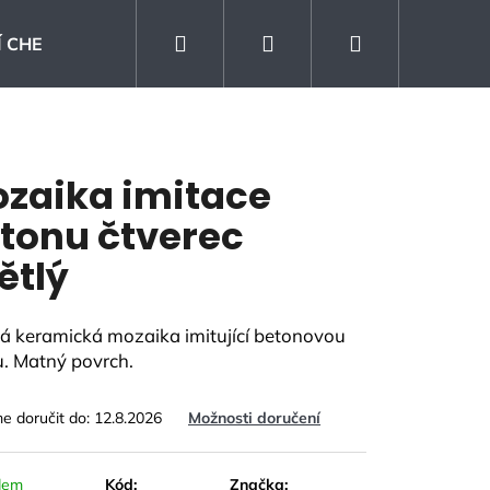
Hledat
Přihlášení
Nákupní
 CHEMIE
Kontakt
Prodejna
Blog
košík
zaika imitace
tonu čtverec
ětlý
tá keramická mozaika imitující betonovou
u. Matný povrch.
 doručit do:
12.8.2026
Možnosti doručení
KLAD SANDWOOD
dem
Kód:
Značka: