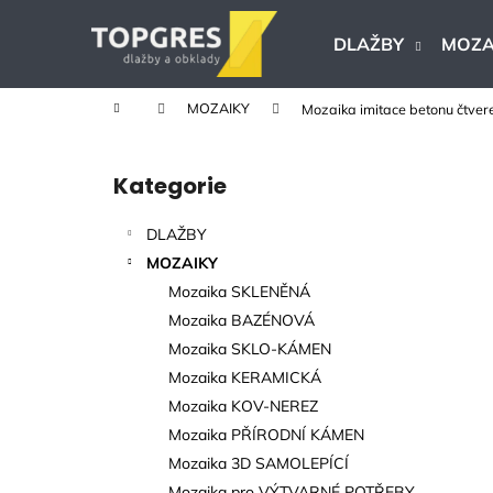
K
Přejít
na
o
DLAŽBY
MOZA
obsah
Zpět
Zpět
š
do
do
í
Domů
MOZAIKY
Mozaika imitace betonu čtvere
k
obchodu
obchodu
P
o
Kategorie
Přeskočit
s
kategorie
t
DLAŽBY
r
MOZAIKY
a
Mozaika SKLENĚNÁ
n
Mozaika BAZÉNOVÁ
n
Mozaika SKLO-KÁMEN
í
Mozaika KERAMICKÁ
p
Mozaika KOV-NEREZ
a
Mozaika PŘÍRODNÍ KÁMEN
n
Mozaika 3D SAMOLEPÍCÍ
KERAMICKÁ DLAŽBA VERONA BEIGE
e
Mozaika pro VÝTVARNÉ POTŘEBY