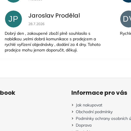
Jaroslav Prodělal
JP
D
Hodnocení obchodu je 5 z 5 hvězdiček.
28.7.2026
Dobrý den , zakoupené zboží plně souhlasilo s
Rychlé
nabídkou ,velmi dobrá komunikace s prodejcem a
rychlé vyřízení objednávky , dodání za 4 dny. Tohoto
prodejce mohu jenom doporučit, děkuji.
ebook
Informace pro vás
Jak nakupovat
Obchodní podmínky
Podmínky ochrany osobních ú
Doprava