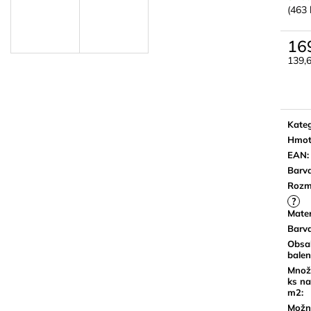
(59,7X59,7 CM)
BROWN 18,5X5
(463 
DŘEVA
499 Kč
459 Kč
16
139,
Měrn
cena:
Kateg
Hmot
EAN
:
Barv
Rozm
?
Mater
Barv
Obsa
balen
Množ
ks na
m2
:
Možn