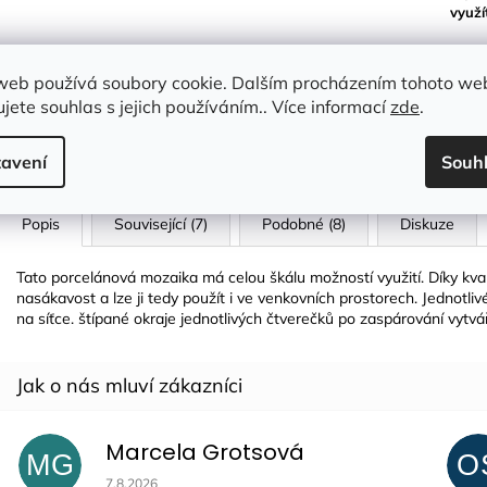
využí
Zboží skladem
Rychlá exped
web používá soubory cookie. Dalším procházením tohoto we
Více než 90 % zboží
Rychlá expedic
jete souhlas s jejich používáním.. Více informací
zde
.
skladem
po celé ČR
avení
Souh
Popis
Související (7)
Podobné (8)
Diskuze
Tato porcelánová mozaika má celou škálu možností využití. Díky kva
nasákavost a lze ji tedy použít i ve venkovních prostorech. Jednotlivé
na síťce. štípané okraje jednotlivých čtverečků po zaspárování vyt
Marcela Grotsová
MG
O
Hodnocení obchodu je 5 z 5 hvězdiček.
7.8.2026