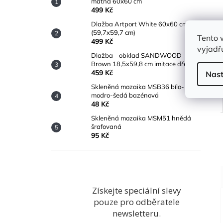
matná 60x60 cm
499 Kč
Dlažba Artport White 60x60 cm
(59,7x59,7 cm)
Tento 
499 Kč
vyjadřu
Dlažba - obklad SANDWOOD
Brown 18,5x59,8 cm imitace dřeva
459 Kč
Nast
Skleněná mozaika MSB36 bílo-
modro-šedá bazénová
48 Kč
Skleněná mozaika MSM51 hnědá
šrafovaná
95 Kč
Získejte speciální slevy
pouze pro odběratele
newsletteru.