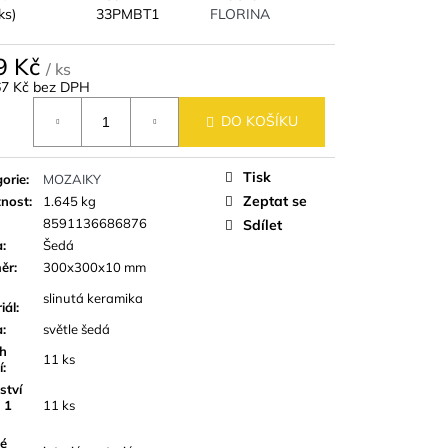
9,8 CM IMITACE
ks)
33PMBT1
FLORINA
9 Kč
/ ks
67 Kč bez DPH
á
DO KOŠÍKU
Tisk
orie
:
MOZAIKY
Zeptat se
nost
:
1.645 kg
8591136686876
Sdílet
a
:
Šedá
ěr
:
300x300x10 mm
slinutá keramika
iál
:
a
:
světle šedá
h
11 ks
í
:
ství
 1
11 ks
é