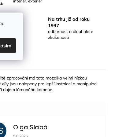
interiér, exteriér
tí
:
Na trhu již od roku
ice
bu
1997
e zboží
odbornost a dlouholeté
zkušenosti
lasím
litě zpracování má tato mozaika velmi nízkou
 díly jsou nalepeny pro lepší instalaci a manipulaci
váří dojem lámaného kamene.
Olga Slabá
S
Hodnocení obchodu je 5 z 5 hvězdiček.
5.8.2026