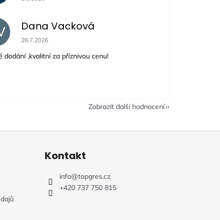
Dana Vacková
V
Hodnocení obchodu je 5 z 5 hvězdiček.
28.7.2026
 dodání ,kvalitní za příznivou cenu!
Zobrazit další hodnocení
Kontakt
info
@
topgres.cz
+420 737 750 815
dajů