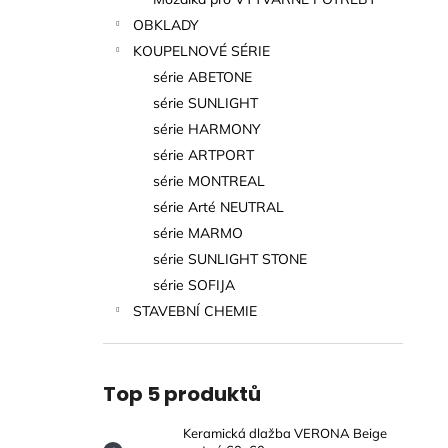
MATNÁ 60X60 CM
l
OBKLADY
499 Kč
KOUPELNOVÉ SÉRIE
série ABETONE
série SUNLIGHT
série HARMONY
série ARTPORT
série MONTREAL
série Arté NEUTRAL
série MARMO
série SUNLIGHT STONE
série SOFIJA
STAVEBNÍ CHEMIE
Top 5 produktů
Keramická dlažba VERONA Beige