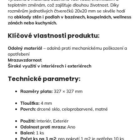
teplotním změnám, což zajišťuje dlouhou životnost. Díky
rozměrům jednotlivých čtverečků 20x20 mm se skvěle hodí
na
obklady stěn i podlah v bazénech, koupelnách, wellness
zónách nebo kuchyních.
Klíčové vlastnosti produktu:
Odolný materiál
– odolná proti mechanickému poškození a
opotřebení
Mrazuvzdornost
Široké využití v interiérech i exteriérech
Technické parametry:
Rozměry plata:
327
× 327 mm
Tloušťka:
4
mm
Povrch:
drcené sklo, celoprobarvené, matné
Použití:
Interiér, Exteriér
Odolnost proti mrazu:
Ano
Balení:
1 ks
Počet ks na 1 m2
: pro pokrytí 1 m2 je potřeba 10 ks