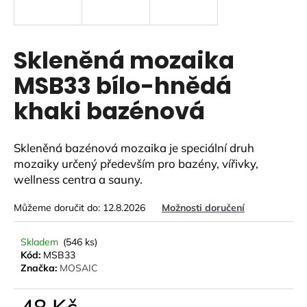
a
j
í
Skleněná mozaika
t
MSB33 bílo-hnědá
?
khaki bazénová
Skleněná bazénová mozaika je speciální druh
HLEDAT
mozaiky určený především pro bazény, vířivky,
wellness centra a sauny.
Můžeme doručit do:
12.8.2026
Možnosti doručení
D
o
Skladem
(546 ks)
p
Kód:
MSB33
o
Značka:
MOSAIC
r
u
48 Kč