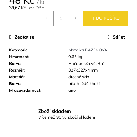
č
/ ks
u
39,67 Kč bez DPH
Měrná
j
DO KOŠÍKU
cena:
e
m
e
Zeptat se
Sdílet
Kategorie
:
Mozaika BAZÉNOVÁ
SKLENĚNÁ
Hmotnost
:
0.65 kg
MOZAIKA
MSB36
Barva
:
Hnědá/béžová, Bílá
BÍLO-
Rozměr
:
327x327x4 mm
MODRO-
Materiál
:
drcené sklo
ŠEDÁ
BAZÉNOVÁ
Barva
:
bílo-hnědá khaki
Mrazuvzdornost
:
ano
48
Kč
Zboží skladem
Více než 90 % zboží skladem