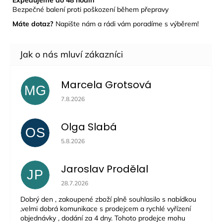
Bezpečné balení proti poškození během přepravy
Máte dotaz?
Napište nám a rádi vám poradíme s výběrem!
Marcela Grotsová
MG
Hodnocení obchodu je 5 z 5 hvězdiček.
7.8.2026
Olga Slabá
OS
Hodnocení obchodu je 5 z 5 hvězdiček.
5.8.2026
Jaroslav Prodělal
JP
Hodnocení obchodu je 5 z 5 hvězdiček.
28.7.2026
Dobrý den , zakoupené zboží plně souhlasilo s nabídkou
,velmi dobrá komunikace s prodejcem a rychlé vyřízení
objednávky , dodání za 4 dny. Tohoto prodejce mohu