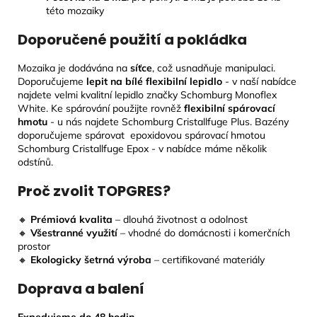
této mozaiky
Doporučené použití a pokládka
Mozaika je dodávána na
síťce
, což usnadňuje manipulaci.
Doporučujeme
lepit na bílé flexibilní lepidlo
- v naší nabídce
najdete velmi kvalitní lepidlo značky Schomburg Monoflex
White. Ke spárování použijte rovněž
flexibilní spárovací
hmotu
- u nás najdete Schomburg Cristallfuge Plus. Bazény
doporučujeme spárovat epoxidovou spárovací hmotou
Schomburg Cristallfuge Epox - v nabídce máme několik
odstínů.
Proč zvolit TOPGRES?
🔸
Prémiová kvalita
– dlouhá životnost a odolnost
🔸
Všestranné využití
– vhodné do domácnosti i komerčních
prostor
🔸
Ekologicky šetrná výroba
– certifikované materiály
Doprava a balení
Expedujeme do 48 hodin