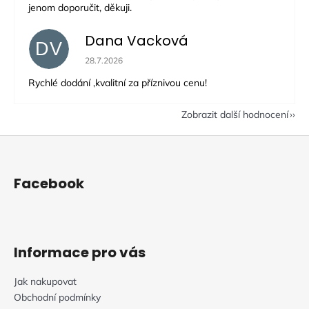
jenom doporučit, děkuji.
Dana Vacková
DV
Hodnocení obchodu je 5 z 5 hvězdiček.
28.7.2026
Rychlé dodání ,kvalitní za příznivou cenu!
Zobrazit další hodnocení
Z
á
p
Facebook
a
t
í
Informace pro vás
Jak nakupovat
Obchodní podmínky