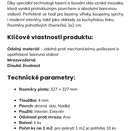
Díky speciální technologii tavení a lisování skla vzniká mozaika,
která vyniká protiskluzným povrchem a absolutní barevnou
stálostí. Perfektně se hodí pro bazény, vířivky, koupelny, sprchy
i moderní interiéry, také jako obklady za kuchyňskou linku.
Rozměry jednotlivých čtverečků 2x2 cm.
Klíčové vlastnosti produktu:
Odolný materiál
– odolná proti mechanickému poškození a
opotřebení, barevná stálost
Mrazuvzdorná
Dlouhá životnost
Technické parametry:
Rozměry plata:
327 × 327 mm
Tloušťka:
4
mm
Povrch:
drcené
sklo, hladké
Použití:
Interiér, Exteriér
Odolnost proti mrazu:
Ano
Balení:
1 ks
Počet ks na 1 m2
: pro pokrytí 1 m2 je potřeba 10 ks