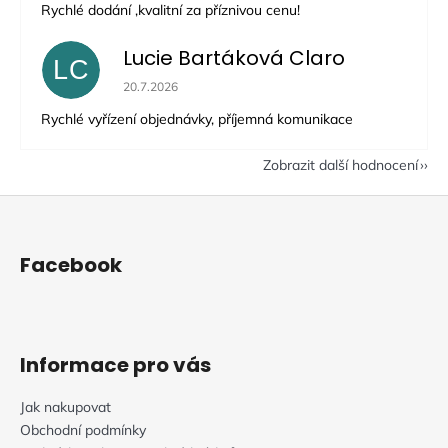
Rychlé dodání ,kvalitní za příznivou cenu!
Lucie Bartáková Claro
LC
Hodnocení obchodu je 5 z 5 hvězdiček.
20.7.2026
Rychlé vyřízení objednávky, příjemná komunikace
Zobrazit další hodnocení
Z
á
p
Facebook
a
t
í
Informace pro vás
Jak nakupovat
Obchodní podmínky