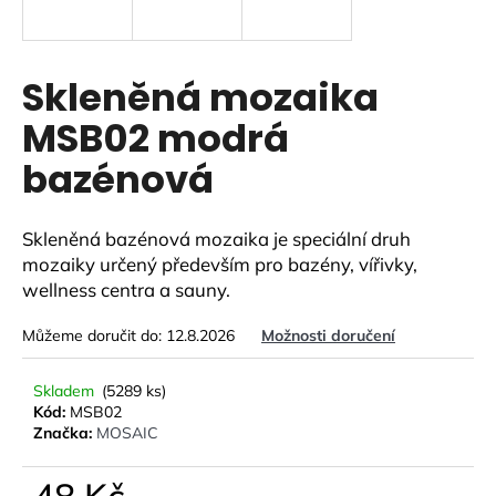
a
j
í
Skleněná mozaika
t
MSB02 modrá
?
bazénová
Skleněná bazénová mozaika je speciální druh
HLEDAT
mozaiky určený především pro bazény, vířivky,
wellness centra a sauny.
Můžeme doručit do:
12.8.2026
Možnosti doručení
D
o
Skladem
(5289 ks)
p
Kód:
MSB02
o
Značka:
MOSAIC
r
u
48 Kč