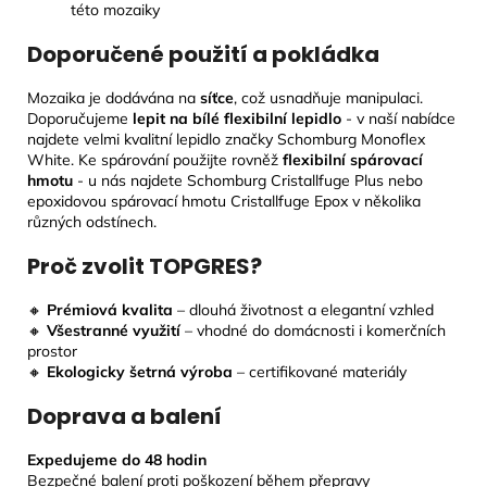
této mozaiky
Doporučené použití a pokládka
Mozaika je dodávána na
síťce
, což usnadňuje manipulaci.
Doporučujeme
lepit na bílé flexibilní lepidlo
- v naší nabídce
najdete velmi kvalitní lepidlo značky Schomburg Monoflex
White. Ke spárování použijte rovněž
flexibilní spárovací
hmotu
- u nás najdete Schomburg Cristallfuge Plus nebo
epoxidovou spárovací hmotu Cristallfuge Epox v několika
různých odstínech.
Proč zvolit TOPGRES?
🔸
Prémiová kvalita
– dlouhá životnost a elegantní vzhled
🔸
Všestranné využití
– vhodné do domácnosti i komerčních
prostor
🔸
Ekologicky šetrná výroba
– certifikované materiály
Doprava a balení
Expedujeme do 48 hodin
Bezpečné balení proti poškození během přepravy