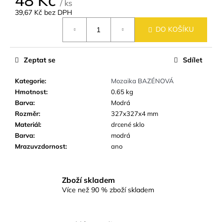
č
/ ks
u
39,67 Kč bez DPH
Měrná
j
DO KOŠÍKU
cena:
e
m
e
Zeptat se
Sdílet
Kategorie
:
Mozaika BAZÉNOVÁ
DLAŽBA
Hmotnost
:
0.65 kg
ARTPORT
WHITE
Barva
:
Modrá
60X60
Rozměr
:
327x327x4 mm
CM
Materiál
:
drcené sklo
(59,7X59,7
CM)
Barva
:
modrá
Mrazuvzdornost
:
ano
499
Kč
Zboží skladem
Více než 90 % zboží skladem