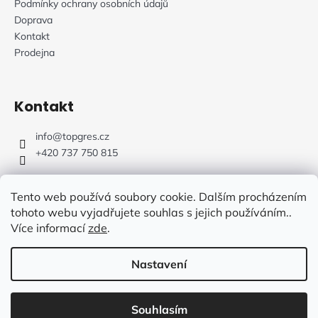
Podmínky ochrany osobních údajů
Doprava
Kontakt
Prodejna
Kontakt
info
@
topgres.cz
+420 737 750 815
Tento web používá soubory cookie. Dalším procházením
tohoto webu vyjadřujete souhlas s jejich používáním..
Více informací
zde
.
Web Design: Fluffy Agency
Nastavení
Vytvořil Shoptet
Souhlasím
Copyright 2026
TOPGRES.CZ
. Všechna práva vyhrazena.