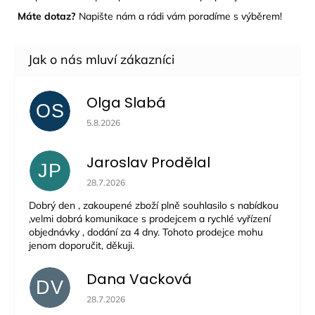
Máte dotaz?
Napište nám a rádi vám poradíme s výběrem!
Olga Slabá
OS
Hodnocení obchodu je 5 z 5 hvězdiček.
5.8.2026
Jaroslav Prodělal
JP
Hodnocení obchodu je 5 z 5 hvězdiček.
28.7.2026
Dobrý den , zakoupené zboží plně souhlasilo s nabídkou
,velmi dobrá komunikace s prodejcem a rychlé vyřízení
objednávky , dodání za 4 dny. Tohoto prodejce mohu
jenom doporučit, děkuji.
Dana Vacková
DV
Hodnocení obchodu je 5 z 5 hvězdiček.
28.7.2026