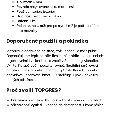
Tloušťka:
6
mm
Povrch:
recyklované
sklo, mat a lesk
Použití:
Interiér, Exteriér
Odolnost proti mrazu:
Ano
Balení:
1 ks
Počet ks na 1 m2
: pro pokrytí 1 m2 je potřeba 11 ks
této mozaiky
Doporučené použití a pokládka
Mozaika je dodávána na
síťce
, což usnadňuje manipulaci.
Doporučujeme
lepit na bílé flexibilní lepidlo
- v naší nabídce
najdete velmi kvalitní lepidlo značky Schomburg Monoflex
White. Ke spárování použijte rovněž
flexibilní spárovací
hmotu
- u nás najdete Schomburg Cristallfuge Plus nebo
epoxidovou spárovací hmotu Cristallfuge Epox v několika
různých odstínech.
Proč zvolit TOPGRES?
🔸
Prémiová kvalita
– dlouhá životnost a elegantní vzhled
🔸
Všestranné využití
– vhodné do domácnosti i komerčních
prostor