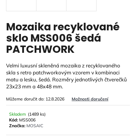
a
j
í
Mozaika recyklované
t
sklo MSS006 šedá
?
PATCHWORK
Velmi luxusní skleněná mozaika z recyklovaného
HLEDAT
skla s retro patchworkovým vzorem v kombinaci
matu a lesku, šedá. Rozměry jednotlivých čtverečků
23x23 mm a 48x48 mm.
D
Můžeme doručit do:
12.8.2026
Možnosti doručení
o
p
Skladem
(1489 ks)
o
Kód:
MSS006
r
Značka:
MOSAIC
u