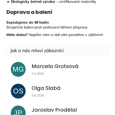
🔸
Ekologicky šetrná výroba
– certifikované materiály
Doprava a balení
Expedujeme do 48 hodin
Bezpečné balení proti poškození během přepravy
Máte dotaz?
Napište nám a rádi vám poradíme s výběrem!
Marcela Grotsová
MG
Hodnocení obchodu je 5 z 5 hvězdiček.
7.8.2026
Olga Slabá
OS
Hodnocení obchodu je 5 z 5 hvězdiček.
5.8.2026
Jaroslav Prodělal
JP