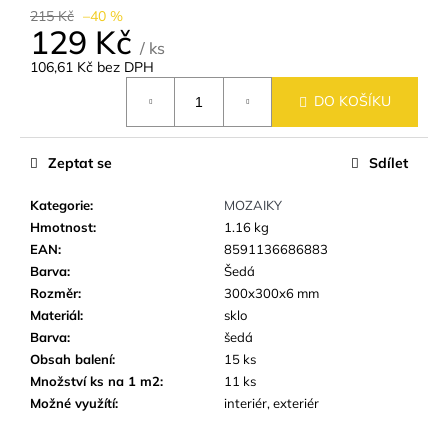
č
215 Kč
–40 %
u
129 Kč
j
/ ks
e
106,61 Kč bez DPH
Měrná
m
DO KOŠÍKU
cena:
e
Zeptat se
Sdílet
DLAŽBA
ARTPORT
WHITE
Kategorie
:
MOZAIKY
60X60
Hmotnost
:
1.16 kg
CM
EAN
:
8591136686883
(59,7X59,7
Barva
:
Šedá
CM)
Rozměr
:
300x300x6 mm
499
Materiál
:
sklo
Kč
Barva
:
šedá
Obsah balení
:
15 ks
Množství ks na 1 m2
:
11 ks
Možné využítí
:
interiér, exteriér