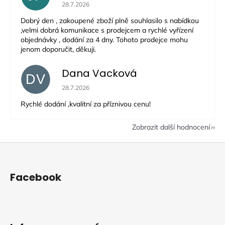
Hodnocení obchodu je 5 z 5 hvězdiček.
28.7.2026
Dobrý den , zakoupené zboží plně souhlasilo s nabídkou
,velmi dobrá komunikace s prodejcem a rychlé vyřízení
objednávky , dodání za 4 dny. Tohoto prodejce mohu
jenom doporučit, děkuji.
Dana Vacková
DV
Hodnocení obchodu je 5 z 5 hvězdiček.
28.7.2026
Rychlé dodání ,kvalitní za příznivou cenu!
Zobrazit další hodnocení
Z
á
p
Facebook
a
t
í