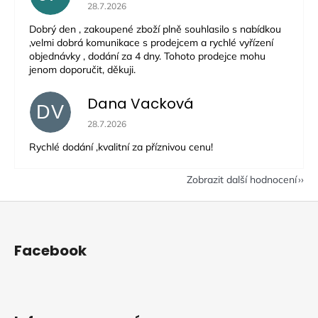
Hodnocení obchodu je 5 z 5 hvězdiček.
28.7.2026
Dobrý den , zakoupené zboží plně souhlasilo s nabídkou
,velmi dobrá komunikace s prodejcem a rychlé vyřízení
objednávky , dodání za 4 dny. Tohoto prodejce mohu
jenom doporučit, děkuji.
Dana Vacková
DV
Hodnocení obchodu je 5 z 5 hvězdiček.
28.7.2026
Rychlé dodání ,kvalitní za příznivou cenu!
Zobrazit další hodnocení
Z
á
p
Facebook
a
t
í