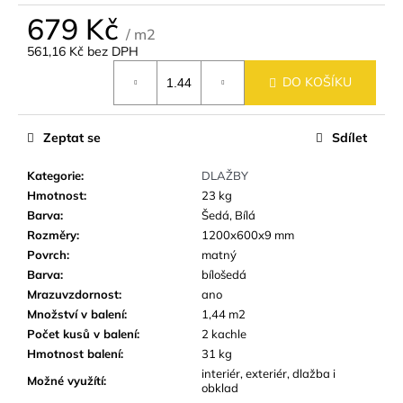
č
679 Kč
u
/ m2
j
561,16 Kč bez DPH
e
Měrná
m
DO KOŠÍKU
cena:
e
Zeptat se
Sdílet
KERAMICKÁ
DLAŽBA
Kategorie
:
DLAŽBY
VERONA
Hmotnost
:
23 kg
BEIGE
MATNÁ
Barva
:
Šedá, Bílá
60X60
Rozměry
:
1200x600x9 mm
CM
Povrch
:
matný
499
Barva
:
bílošedá
Kč
Mrazuvzdornost
:
ano
Množství v balení
:
1,44 m2
Počet kusů v balení
:
2 kachle
Hmotnost balení
:
31 kg
interiér, exteriér, dlažba i
Možné využítí
:
obklad