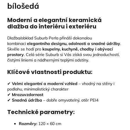
bílošedá
Moderní a elegantní keramická
dlažba do interiéru i exteriéru
Dlažba/obklad Suburb Perla přináší dokonalou
kombinaci
elegantního designu, odolnosti a snadné údržby
.
Skvěle se hodí pro
koupelny, kuchyně, chodby i obývací
prostory
. Celá série Suburb si Vás získá svou jednoduchostí,
čistými liniemi a nádhernými teplými odstíny.
Klíčové vlastnosti produktu:
✔
Velmi elegantní a moderní vzhled
– vhodný na stěny i
podlahu, minimalistický charakter
✔
Mrazuvzdornost
✔
Snadná údržba
– dobře omyvatelný, otěr PEI4
Technické parametry:
Rozměry:
120 × 60 cm