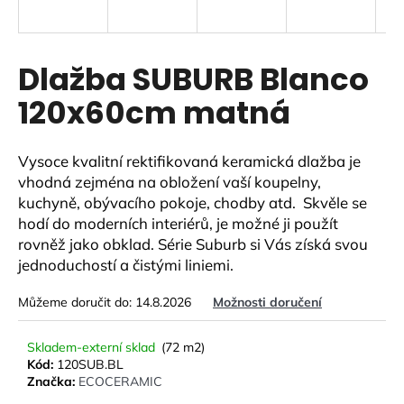
a
j
í
Dlažba SUBURB Blanco
t
120x60cm matná
?
Vysoce kvalitní rektifikovaná keramická dlažba je
vhodná zejména na obložení vaší koupelny,
kuchyně, obývacího pokoje, chodby atd. Skvěle se
HLEDAT
hodí do moderních interiérů,
je možné ji použít
rovněž jako obklad. Série Suburb si Vás získá svou
jednoduchostí a čistými liniemi.
D
Můžeme doručit do:
14.8.2026
Možnosti doručení
o
p
o
Skladem-externí sklad
(72 m2)
r
Kód:
120SUB.BL
Značka:
ECOCERAMIC
u