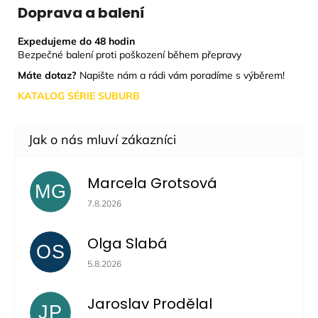
Doprava a balení
Expedujeme do 48 hodin
Bezpečné balení proti poškození během přepravy
Máte dotaz?
Napište nám a rádi vám poradíme s výběrem!
KATALOG SÉRIE SUBURB
Marcela Grotsová
MG
Hodnocení obchodu je 5 z 5 hvězdiček.
7.8.2026
Olga Slabá
OS
Hodnocení obchodu je 5 z 5 hvězdiček.
5.8.2026
Jaroslav Prodělal
JP