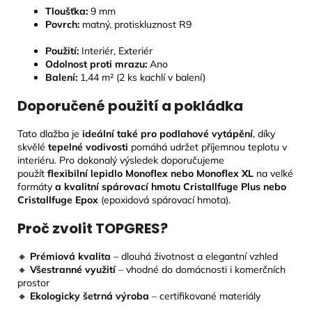
Tloušťka:
9
mm
Povrch:
matný, protiskluznost R9
Použití:
Interiér, Exteriér
Odolnost proti mrazu:
Ano
Balení:
1,44 m² (2 ks kachlí v balení)
Doporučené použití a pokládka
Tato dlažba je
ideální také pro podlahové vytápění
, díky
skvělé
tepelné vodivosti
pomáhá udržet příjemnou teplotu v
interiéru. Pro dokonalý výsledek doporučujeme
použít
flexibilní lepidlo Monoflex nebo Monoflex XL
na velké
formáty
a kvalitní spárovací hmotu Cristallfuge Plus nebo
Cristallfuge Epox
(epoxidová spárovací hmota).
Proč zvolit TOPGRES?
🔸
Prémiová kvalita
– dlouhá životnost a elegantní vzhled
🔸
Všestranné využití
– vhodné do domácnosti i komerčních
prostor
🔸
Ekologicky šetrná výroba
– certifikované materiály