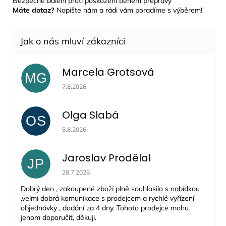
Bezpečné balení proti poškození během přepravy
Máte dotaz?
Napište nám a rádi vám poradíme s výběrem!
Marcela Grotsová
MG
Hodnocení obchodu je 5 z 5 hvězdiček.
7.8.2026
Olga Slabá
OS
Hodnocení obchodu je 5 z 5 hvězdiček.
5.8.2026
Jaroslav Prodělal
JP
Hodnocení obchodu je 5 z 5 hvězdiček.
28.7.2026
Dobrý den , zakoupené zboží plně souhlasilo s nabídkou
,velmi dobrá komunikace s prodejcem a rychlé vyřízení
objednávky , dodání za 4 dny. Tohoto prodejce mohu
jenom doporučit, děkuji.