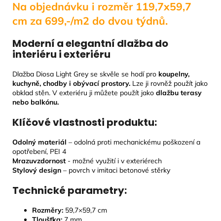
Na objednávku i rozměr 119,7x59,7
cm za 699,-/m2 do dvou týdnů.
Moderní a elegantní dlažba do
interiéru i exteriéru
Dlažba Diosa Light Grey se skvěle se hodí pro
koupelny,
kuchyně, chodby i obývací prostory
.
Lze ji rovněž použít jako
obklad stěn. V exteriéru ji můžete použít jako
dlažbu terasy
nebo balkónu.
Klíčové vlastnosti produktu:
Odolný materiál
– odolná proti mechanickému poškození a
opotřebení, PEI 4
Mrazuvzdornost
- možné využití i v exteriérech
Stylový design
– povrch v imitaci betonové stěrky
Technické parametry:
Rozměry:
59,7
×59,7 cm
Tloušťka:
7
mm