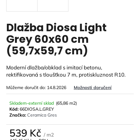
a
j
í
Dlažba Diosa Light
t
Grey 60x60 cm
?
(59,7x59,7 cm)
Moderní dlažba/obklad s imitací betonu,
HLEDAT
rektifikovaná s tloušťkou 7 m, protiskluznost R10.
Můžeme doručit do:
14.8.2026
Možnosti doručení
D
Skladem-externí sklad
(65,86 m2)
o
Kód:
66DIOSA.L.GREY
p
Značka:
Ceramica Gres
o
r
539 Kč
u
/ m2