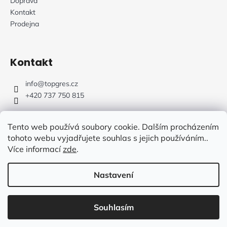
Doprava
Kontakt
Prodejna
Kontakt
info
@
topgres.cz
+420 737 750 815
Tento web používá soubory cookie. Dalším procházením
tohoto webu vyjadřujete souhlas s jejich používáním..
Více informací
zde
.
Web Design: Fluffy Agency
Nastavení
Vytvořil Shoptet
Souhlasím
Copyright 2026
TOPGRES.CZ
. Všechna práva vyhrazena.