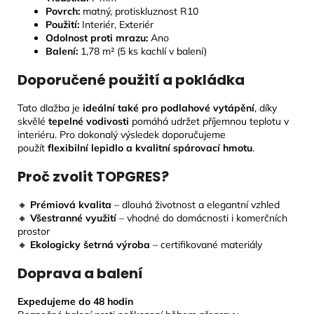
Povrch:
matný, protiskluznost R10
Použití:
Interiér, Exteriér
Odolnost proti mrazu:
Ano
Balení:
1,78 m² (5 ks kachlí v balení)
Doporučené použití a pokládka
Tato dlažba je
ideální také pro podlahové vytápění
, díky
skvělé
tepelné vodivosti
pomáhá udržet příjemnou teplotu v
interiéru. Pro dokonalý výsledek doporučujeme
použít
flexibilní lepidlo a kvalitní spárovací hmotu
.
Proč zvolit TOPGRES?
🔸
Prémiová kvalita
– dlouhá životnost a elegantní vzhled
🔸
Všestranné využití
– vhodné do domácnosti i komerčních
prostor
🔸
Ekologicky šetrná výroba
– certifikované materiály
Doprava a balení
Expedujeme do 48 hodin