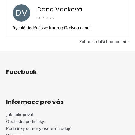
Dana Vacková
DV
Hodnocení obchodu je 5 z 5 hvězdiček.
28.7.2026
Rychlé dodání ,kvalitní za příznivou cenu!
Zobrazit další hodnocení
Z
á
p
Facebook
a
t
í
Informace pro vás
Jak nakupovat
Obchodní podmínky
Podmínky ochrany osobních údajů