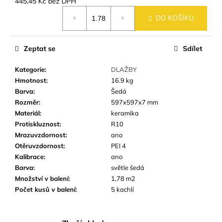
č
445,45 Kč bez DPH
Měrná
u
DO KOŠÍKU
cena:
j
e
m
Zeptat se
Sdílet
e
Kategorie
:
DLAŽBY
Hmotnost
:
16.9 kg
DLAŽBA
Barva
:
Šedá
-
OBKLAD
Rozměr
:
597x597x7 mm
SANDWOOD
Materiál
:
keramika
BROWN
Protiskluznost
:
R10
18,5X59,8
Mrazuvzdornost
:
ano
CM
IMITACE
Otěruvzdornost
:
PEI 4
DŘEVA
Kalibrace
:
ano
459
Barva
:
světle šedá
Kč
Množství v balení
:
1,78 m2
Počet kusů v balení
:
5 kachlí