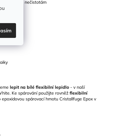
vá vlhkosti a nečistotám
bu
0 mm
lasím
aiky
ujeme
lepit na bílé flexibilní lepidlo
- v naší
hite. Ke spárování použijte rovněž
flexibilní
o epoxidovou spárovací hmotu Cristallfuge Epox v
r