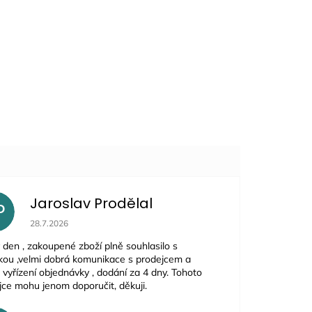
Jaroslav Prodělal
P
Hodnocení obchodu je 5 z 5 hvězdiček.
28.7.2026
 den , zakoupené zboží plně souhlasilo s
kou ,velmi dobrá komunikace s prodejcem a
 vyřízení objednávky , dodání za 4 dny. Tohoto
jce mohu jenom doporučit, děkuji.