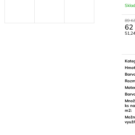
(59,7X59,7 CM)
BROWN 18,5X5
Skla
DŘEVA
499 Kč
459 Kč
89 K
62
51,2
Měrn
cena:
Kateg
Hmot
Barv
Rozm
Mater
Barv
Množ
ks na
m2
:
Možn
využí