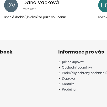
Dana Vacková
DV
L
Hodnocení obchodu je 5 z 5 hvězdiček.
28.7.2026
Rychlé dodání ,kvalitní za příznivou cenu!
Rychl
ebook
Informace pro vás
Jak nakupovat
Obchodní podmínky
Podmínky ochrany osobních ú
Doprava
Kontakt
Prodejna