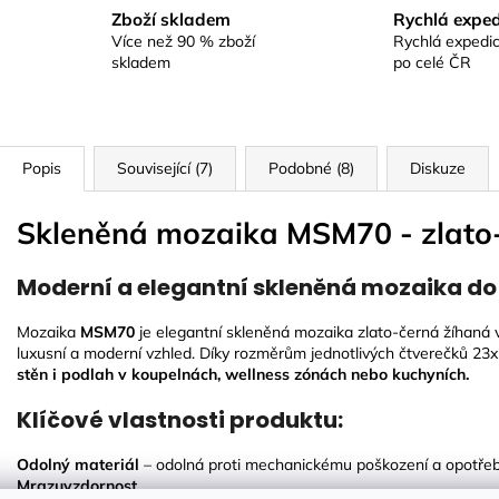
Zboží skladem
Rychlá exped
Více než 90 % zboží
Rychlá expedic
skladem
po celé ČR
Popis
Související (7)
Podobné (8)
Diskuze
Skleněná mozaika MSM70 - zlato
Moderní a elegantní skleněná mozaika do i
Mozaika
MSM70
je elegantní skleněná mozaika zlato-černá žíhaná 
luxusní a moderní vzhled. Díky rozměrům jednotlivých čtverečků 2
stěn i podlah v koupelnách, wellness zónách nebo kuchyních.
Klíčové vlastnosti produktu:
Odolný materiál
– odolná proti mechanickému poškození a opotře
Mrazuvzdornost