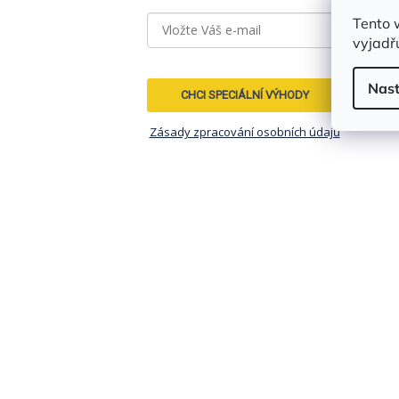
Tento 
vyjadřu
Nast
CHCI SPECIÁLNÍ VÝHODY
Zásady zpracování osobních údajů