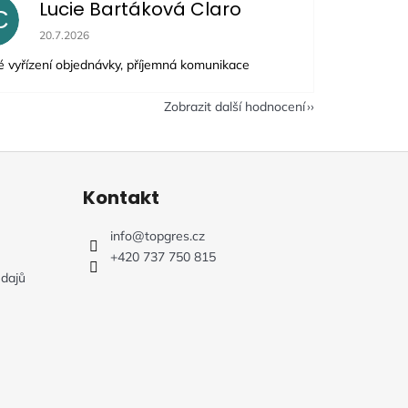
Lucie Bartáková Claro
C
Hodnocení obchodu je 5 z 5 hvězdiček.
20.7.2026
é vyřízení objednávky, příjemná komunikace
Zobrazit další hodnocení
Kontakt
info
@
topgres.cz
+420 737 750 815
dajů