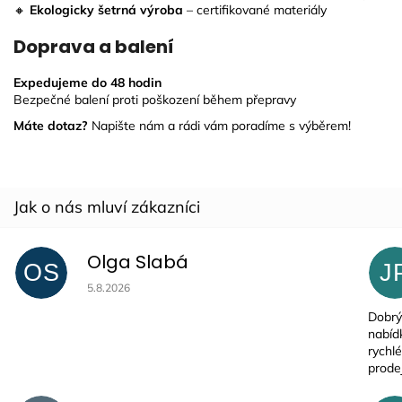
🔸
Ekologicky šetrná výroba
– certifikované materiály
Doprava a balení
Expedujeme do 48 hodin
Bezpečné balení proti poškození během přepravy
Máte dotaz?
Napište nám a rádi vám poradíme s výběrem!
Olga Slabá
OS
J
Hodnocení obchodu je 5 z 5 hvězdiček.
5.8.2026
Dobrý
nabíd
rychlé
prode