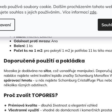
Snadná údržba
– díky skleněnému povrchu se snadno čistí a odolá
web používá soubory cookie. Dalším procházením tohoto we
Technické parametry:
jete souhlas s jejich používáním.. Více informací
zde
.
Rozměry plata:
300 × 30
avení
Souh
Tloušťka:
4
mm
Povrch:
sklo, hladké a lesklé
Použití:
Interiér, Exteriér
Odolnost proti mrazu:
Ano
Balení:
1 ks
Počet ks na 1 m2
: pro pokrytí 1 m2 je potřeba 11 ks této moz
Doporučené použití a pokládka
Mozaika je dodávána na
síťce
, což usnadňuje manipulaci. Doporuč
nabídce najdete velmi kvalitní lepidlo značky Schomburg Monoflex W
spárovací hmotu
- u nás najdete Schomburg Cristallfuge Plus neb
několika různých odstínech.
Proč zvolit TOPGRES?
🔸
Prémiová kvalita
– dlouhá životnost a elegantní vzhled
🔸
Všestranné využití
– vhodné do domácnosti i komerčních prosto