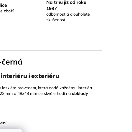
Na trhu již od roku
ice
1997
e zboží
odbornost a dlouholeté
zkušenosti
-černá
nteriéru i exteriéru
v lesklém provedení, která dodá každému interiéru
3x23 mm a 48x48 mm se skvěle hodí na
obklady
bení