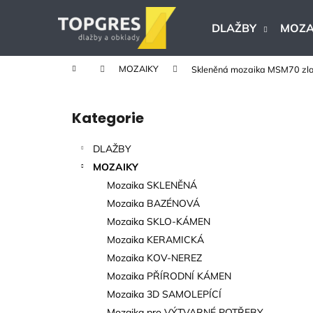
K
Přejít
na
o
DLAŽBY
MOZA
obsah
Zpět
Zpět
š
do
do
í
Domů
MOZAIKY
Skleněná mozaika MSM70 zla
k
obchodu
obchodu
P
o
Kategorie
Přeskočit
s
kategorie
t
DLAŽBY
r
MOZAIKY
a
Mozaika SKLENĚNÁ
n
Mozaika BAZÉNOVÁ
n
Mozaika SKLO-KÁMEN
í
Mozaika KERAMICKÁ
p
Mozaika KOV-NEREZ
a
Mozaika PŘÍRODNÍ KÁMEN
n
Mozaika 3D SAMOLEPÍCÍ
KERAMICKÁ DLAŽBA VERONA BEIGE
e
Mozaika pro VÝTVARNÉ POTŘEBY