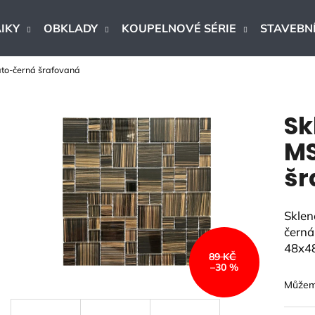
IKY
OBKLADY
KOUPELNOVÉ SÉRIE
STAVEBNÍ
to-černá šrafovaná
Co potřebujete najít?
Sk
HLEDAT
MS
šr
Doporučujeme
Sklen
černá
48x4
89 KČ
–30 %
Můžeme
DLAŽBA ARTPORT WHITE 60X60 CM
DLAŽBA - OB