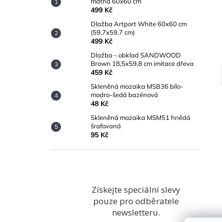
matná 60x60 cm
499 Kč
Dlažba Artport White 60x60 cm
(59,7x59,7 cm)
499 Kč
Dlažba - obklad SANDWOOD
Brown 18,5x59,8 cm imitace dřeva
459 Kč
Skleněná mozaika MSB36 bílo-
modro-šedá bazénová
48 Kč
Skleněná mozaika MSM51 hnědá
šrafovaná
95 Kč
Získejte speciální slevy
pouze pro odběratele
newsletteru.