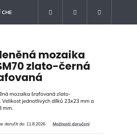
Hledat
Přihlášení
Nákupní
 CHEMIE
Kontakt
Prodejna
Blog
košík
leněná mozaika
M70 zlato-černá
afovaná
ěná mozaika šrafovaná zlato-
.
Velikost jednotlivých dílků 23x23 mm a
8 mm.
 doručit do:
11.8.2026
Možnosti doručení
KLAD SANDWOOD