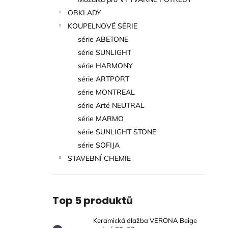
MATNÁ 60X60 CM
l
OBKLADY
499 Kč
KOUPELNOVÉ SÉRIE
série ABETONE
série SUNLIGHT
série HARMONY
série ARTPORT
série MONTREAL
série Arté NEUTRAL
série MARMO
série SUNLIGHT STONE
série SOFIJA
STAVEBNÍ CHEMIE
Top 5 produktů
Keramická dlažba VERONA Beige