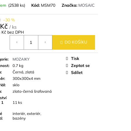
9,8 CM IMITACE
dem
(2538 ks)
Kód:
MSM70
Značka:
MOSAIC
č
–30 %
 Kč
/ ks
4 Kč bez DPH
á
DO KOŠÍKU
Tisk
orie
:
MOZAIKY
Zeptat se
nost
:
0.7 kg
a
:
Černá, zlatá
Sdílet
ěr
:
300x300x4 mm
iál
:
sklo
a
:
zlato-černá šrafovaná
ství
 1
11 ks
é
interiér, exteriér,
tí
:
bazény