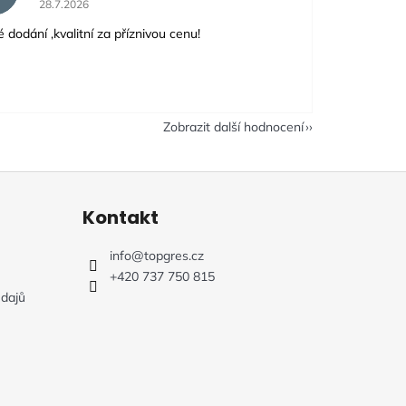
28.7.2026
 dodání ,kvalitní za příznivou cenu!
Zobrazit další hodnocení
Kontakt
info
@
topgres.cz
+420 737 750 815
dajů