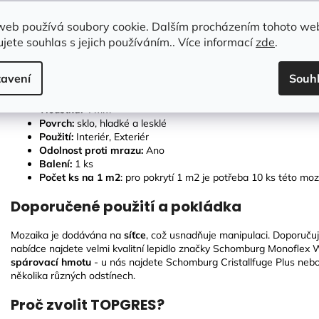
Odolný materiál
– odolná proti mechanickému poškození a opotře
Mrazuvzdornost
web používá soubory cookie. Dalším procházením tohoto we
Snadná údržba
– díky skleněnému povrchu se snadno čistí a odolá
jete souhlas s jejich používáním.. Více informací
zde
.
Technické parametry:
avení
Souh
Rozměry plata:
327
× 327
Tloušťka:
4
mm
Povrch:
sklo, hladké a lesklé
Použití:
Interiér, Exteriér
Odolnost proti mrazu:
Ano
Balení:
1 ks
Počet ks na 1 m2
: pro pokrytí 1 m2 je potřeba 10 ks této moz
Doporučené použití a pokládka
Mozaika je dodávána na
síťce
, což usnadňuje manipulaci. Doporuč
nabídce najdete velmi kvalitní lepidlo značky Schomburg Monoflex W
spárovací hmotu
- u nás najdete Schomburg Cristallfuge Plus neb
několika různých odstínech.
Proč zvolit TOPGRES?