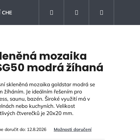
Hledat
Přihlášení
Nákupní
 CHEMIE
Kontakt
Prodejna
Blog
košík
leněná mozaika
G50 modrá žíhaná
ní skleněná mozaika goldstar modrá se
m žíháním. Je ideálním řešením pro
ess, saunu, bazén. Široké využití má v
lnách nebo kuchyních. Velikost
tlivých čtverečků je 20x20 mm.
 doručit do:
12.8.2026
Možnosti doručení
KLAD SANDWOOD