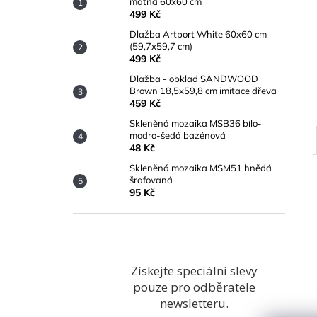
matná 60x60 cm
499 Kč
Dlažba Artport White 60x60 cm
(59,7x59,7 cm)
499 Kč
Dlažba - obklad SANDWOOD
Brown 18,5x59,8 cm imitace dřeva
459 Kč
Skleněná mozaika MSB36 bílo-
modro-šedá bazénová
48 Kč
Skleněná mozaika MSM51 hnědá
šrafovaná
95 Kč
Získejte speciální slevy
pouze pro odběratele
newsletteru.