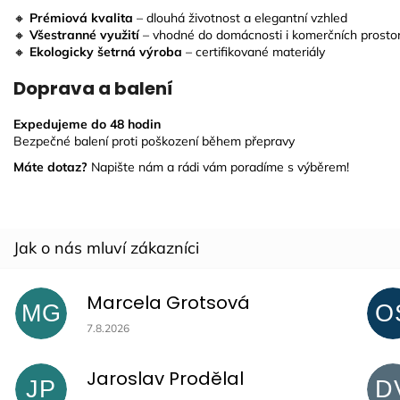
🔸
Prémiová kvalita
– dlouhá životnost a elegantní vzhled
🔸
Všestranné využití
– vhodné do domácnosti i komerčních prosto
🔸
Ekologicky šetrná výroba
– certifikované materiály
Doprava a balení
Expedujeme do 48 hodin
Bezpečné balení proti poškození během přepravy
Máte dotaz?
Napište nám a rádi vám poradíme s výběrem!
Marcela Grotsová
MG
O
Hodnocení obchodu je 5 z 5 hvězdiček.
7.8.2026
Jaroslav Prodělal
JP
D
Hodnocení obchodu je 5 z 5 hvězdiček.