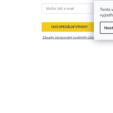
Tento 
vyjadřu
CHCI SPECIÁLNÍ VÝHODY
Nast
Zásady zpracování osobních údajů