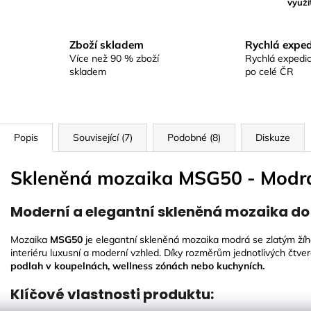
využí
Zboží skladem
Rychlá exped
Více než 90 % zboží
Rychlá expedic
skladem
po celé ČR
Popis
Související (7)
Podobné (8)
Diskuze
Skleněná mozaika MSG50 - Modrá
Moderní a elegantní skleněná mozaika do i
Mozaika
MSG50
je elegantní skleněná mozaika modrá se zlatým ží
interiéru luxusní a moderní vzhled. Díky rozměrům jednotlivých čtv
podlah v koupelnách, wellness zónách nebo kuchyních.
Klíčové vlastnosti produktu: