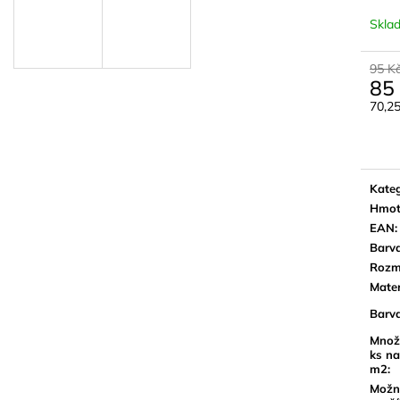
(59,7X59,7 CM)
BROWN 18,5X5
DŘEVA
Skla
499 Kč
459 Kč
95 K
85
70,2
Měrn
cena:
Kateg
Hmot
EAN
:
Barv
Rozm
Mater
Barv
Množ
ks na
m2
:
Možn