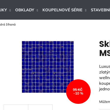
IKY
OBKLADY
KOUPELNOVÉ SÉRIE
STAVEBNÍ
drá žíhaná
Co potřebujete najít?
Sk
HLEDAT
MS
Luxus
Doporučujeme
zlatý
welln
koupe
jedno
95 KČ
–10 %
Můžeme
DLAŽBA ARTPORT WHITE 60X60 CM
DLAŽBA - OB