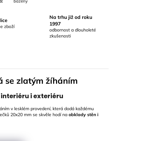
tí
:
bazény
Na trhu již od roku
ice
1997
e zboží
odbornost a dlouholeté
zkušenosti
 se zlatým žíháním
nteriéru i exteriéru
háním v lesklém provedení, která dodá každému
erečků 20x20 mm se skvěle hodí na
obklady stěn i