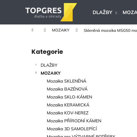
K
Přejít
na
o
DLAŽBY
MOZA
obsah
Zpět
Zpět
š
do
do
í
Domů
MOZAIKY
Skleněná mozaika MSG50 mo
k
obchodu
obchodu
P
o
Kategorie
Přeskočit
s
kategorie
t
DLAŽBY
r
MOZAIKY
a
Mozaika SKLENĚNÁ
n
Mozaika BAZÉNOVÁ
n
Mozaika SKLO-KÁMEN
í
Mozaika KERAMICKÁ
p
Mozaika KOV-NEREZ
a
Mozaika PŘÍRODNÍ KÁMEN
n
Mozaika 3D SAMOLEPÍCÍ
KERAMICKÁ DLAŽBA VERONA BEIGE
e
Mozaika pro VÝTVARNÉ POTŘEBY