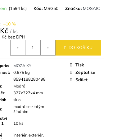
9,8 CM IMITACE
dem
(1594 ks)
Kód:
MSG50
Značka:
MOSAIC
č
–10 %
 Kč
/ ks
5 Kč bez DPH
á
DO KOŠÍKU
Tisk
orie
:
MOZAIKY
Zeptat se
nost
:
0.675 kg
8594188280498
Sdílet
a
:
Modrá
ěr
:
327x327x4 mm
iál
:
sklo
modrá se zlatým
a
:
žíháním
ství
 1
10 ks
é
interiér, exteriér,