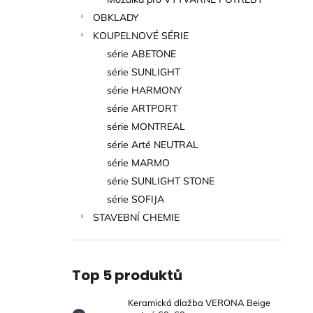
MATNÁ 60X60 CM
l
OBKLADY
499 Kč
KOUPELNOVÉ SÉRIE
série ABETONE
série SUNLIGHT
série HARMONY
série ARTPORT
série MONTREAL
série Arté NEUTRAL
série MARMO
série SUNLIGHT STONE
série SOFIJA
STAVEBNÍ CHEMIE
Top 5 produktů
Keramická dlažba VERONA Beige