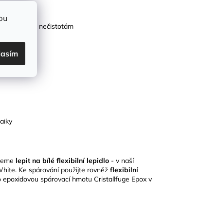
bení
bu
vá vlhkosti a nečistotám
lasím
 mm
aiky
ujeme
lepit na bílé flexibilní lepidlo
- v naší
hite. Ke spárování použijte rovněž
flexibilní
o epoxidovou spárovací hmotu Cristallfuge Epox v