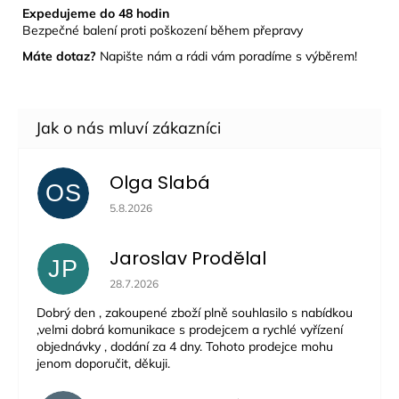
Expedujeme do 48 hodin
Bezpečné balení proti poškození během přepravy
Máte dotaz?
Napište nám a rádi vám poradíme s výběrem!
Olga Slabá
OS
Hodnocení obchodu je 5 z 5 hvězdiček.
5.8.2026
Jaroslav Prodělal
JP
Hodnocení obchodu je 5 z 5 hvězdiček.
28.7.2026
Dobrý den , zakoupené zboží plně souhlasilo s nabídkou
,velmi dobrá komunikace s prodejcem a rychlé vyřízení
objednávky , dodání za 4 dny. Tohoto prodejce mohu
jenom doporučit, děkuji.