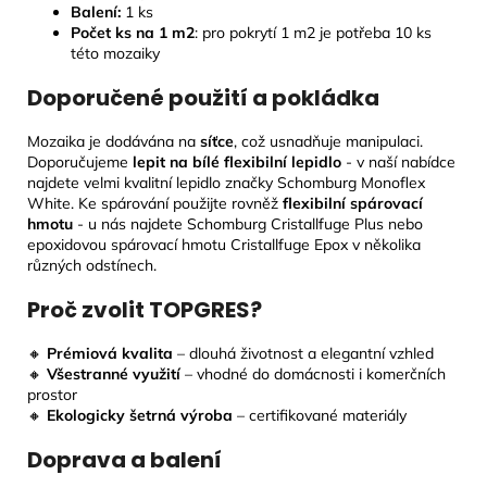
Balení:
1 ks
Počet ks na 1 m2
: pro pokrytí 1 m2 je potřeba 10 ks
této mozaiky
Doporučené použití a pokládka
Mozaika je dodávána na
síťce
, což usnadňuje manipulaci.
Doporučujeme
lepit na bílé flexibilní lepidlo
- v naší nabídce
najdete velmi kvalitní lepidlo značky Schomburg Monoflex
White. Ke spárování použijte rovněž
flexibilní spárovací
hmotu
- u nás najdete Schomburg Cristallfuge Plus nebo
epoxidovou spárovací hmotu Cristallfuge Epox v několika
různých odstínech.
Proč zvolit TOPGRES?
🔸
Prémiová kvalita
– dlouhá životnost a elegantní vzhled
🔸
Všestranné využití
– vhodné do domácnosti i komerčních
prostor
🔸
Ekologicky šetrná výroba
– certifikované materiály
Doprava a balení