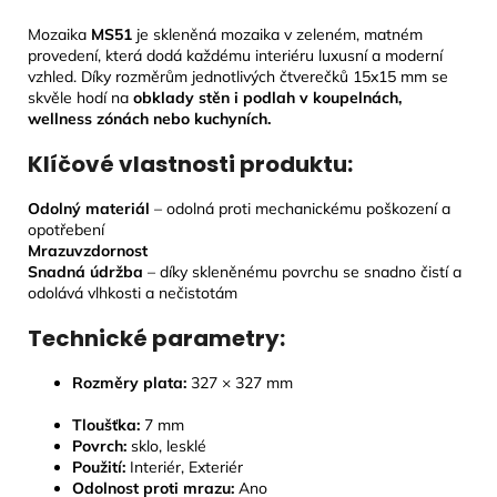
Mozaika
MS51
je skleněná mozaika v zeleném, matném
provedení, která dodá každému interiéru luxusní a moderní
vzhled. Díky rozměrům jednotlivých čtverečků 15x15 mm se
skvěle hodí na
obklady stěn i podlah v koupelnách,
wellness zónách nebo kuchyních.
Klíčové vlastnosti produktu:
Odolný materiál
– odolná proti mechanickému poškození a
opotřebení
Mrazuvzdornost
Snadná údržba
– díky skleněnému povrchu se snadno čistí a
odolává vlhkosti a nečistotám
Technické parametry:
Rozměry plata:
327
× 327 mm
Tloušťka:
7
mm
Povrch:
sklo, lesklé
Použití:
Interiér, Exteriér
Odolnost proti mrazu:
Ano