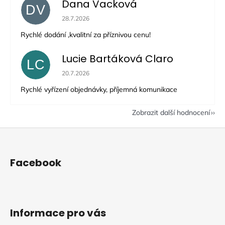
Dana Vacková
DV
Hodnocení obchodu je 5 z 5 hvězdiček.
28.7.2026
Rychlé dodání ,kvalitní za příznivou cenu!
Lucie Bartáková Claro
LC
Hodnocení obchodu je 5 z 5 hvězdiček.
20.7.2026
Rychlé vyřízení objednávky, příjemná komunikace
Zobrazit další hodnocení
Z
á
p
Facebook
a
t
í
Informace pro vás