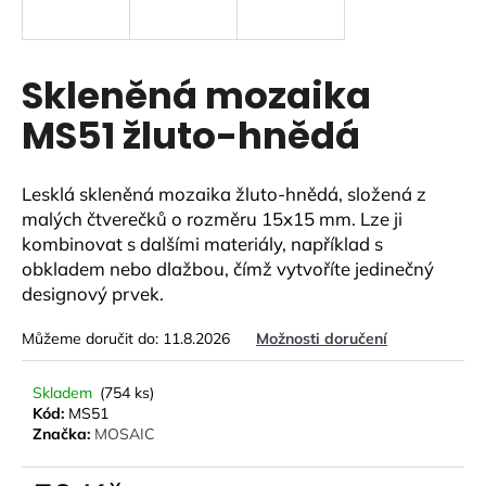
a
j
í
Skleněná mozaika
t
MS51 žluto-hnědá
?
Lesklá skleněná mozaika žluto-hnědá, složená z
malých čtverečků o rozměru 15x15 mm. Lze ji
kombinovat s dalšími materiály, například s
HLEDAT
obkladem nebo dlažbou, čímž vytvoříte jedinečný
designový prvek.
Můžeme doručit do:
11.8.2026
Možnosti doručení
D
o
p
Skladem
(754 ks)
Kód:
MS51
o
Značka:
MOSAIC
r
u