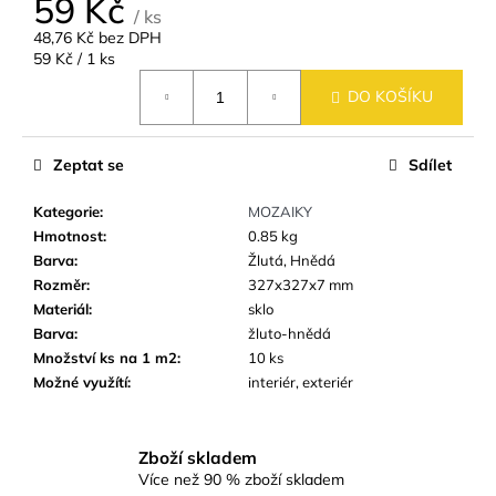
59 Kč
č
/ ks
u
48,76 Kč bez DPH
j
Měrná
59 Kč / 1 ks
e
cena:
DO KOŠÍKU
m
e
Zeptat se
Sdílet
SKLENĚNÁ
MOZAIKA
Kategorie
:
MOZAIKY
MSM51
Hmotnost
:
0.85 kg
HNĚDÁ
Barva
:
Žlutá, Hnědá
ŠRAFOVANÁ
Rozměr
:
327x327x7 mm
95
Materiál
:
sklo
Kč
Barva
:
žluto-hnědá
Množství ks na 1 m2
:
10 ks
Možné využítí
:
interiér, exteriér
Zboží skladem
Více než 90 % zboží skladem