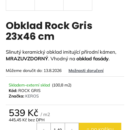
a
j
í
Obklad Rock Gris
t
23x46 cm
?
Slinutý keramický obklad imitující přírodní kámen,
MRAZUVZDORNÝ
. Vhodný na
obklad fasády
.
HLEDAT
Můžeme doručit do:
13.8.2026
Možnosti doručení
Skladem-externí sklad
(100,8 m2)
Kód:
ROCK GRIS
D
Značka:
KEROS
o
p
539 Kč
o
/ m2
r
445,45 Kč bez DPH
u
Měrná
DO KOŠÍKU