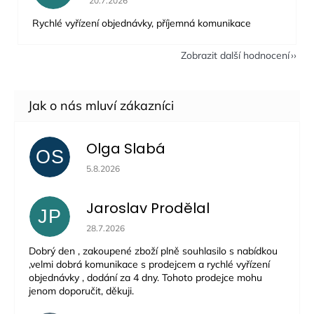
20.7.2026
Rychlé vyřízení objednávky, příjemná komunikace
Zobrazit další hodnocení
Olga Slabá
OS
Hodnocení obchodu je 5 z 5 hvězdiček.
5.8.2026
Jaroslav Prodělal
JP
Hodnocení obchodu je 5 z 5 hvězdiček.
28.7.2026
Dobrý den , zakoupené zboží plně souhlasilo s nabídkou
,velmi dobrá komunikace s prodejcem a rychlé vyřízení
objednávky , dodání za 4 dny. Tohoto prodejce mohu
jenom doporučit, děkuji.