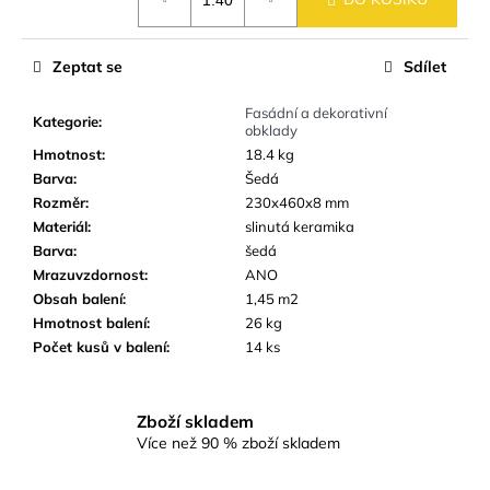
č
cena:
u
j
Zeptat se
Sdílet
e
m
Fasádní a dekorativní
e
Kategorie
:
obklady
Hmotnost
:
18.4 kg
Barva
:
Šedá
DLAŽBA
Rozměr
:
230x460x8 mm
ARTPORT
WHITE
Materiál
:
slinutá keramika
60X60
Barva
:
šedá
CM
Mrazuvzdornost
:
ANO
(59,7X59,7
CM)
Obsah balení
:
1,45 m2
Hmotnost balení
:
26 kg
499
Kč
Počet kusů v balení
:
14 ks
Zboží skladem
Více než 90 % zboží skladem