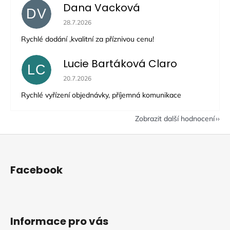
Dana Vacková
DV
Hodnocení obchodu je 5 z 5 hvězdiček.
28.7.2026
Rychlé dodání ,kvalitní za příznivou cenu!
Lucie Bartáková Claro
LC
Hodnocení obchodu je 5 z 5 hvězdiček.
20.7.2026
Rychlé vyřízení objednávky, příjemná komunikace
Zobrazit další hodnocení
Z
á
p
Facebook
a
t
í
Informace pro vás