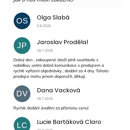
Olga Slabá
OS
Hodnocení obchodu je 5 z 5 hvězdiček.
5.8.2026
Jaroslav Prodělal
JP
Hodnocení obchodu je 5 z 5 hvězdiček.
28.7.2026
Dobrý den , zakoupené zboží plně souhlasilo s
nabídkou ,velmi dobrá komunikace s prodejcem a
rychlé vyřízení objednávky , dodání za 4 dny. Tohoto
prodejce mohu jenom doporučit, děkuji.
Dana Vacková
DV
Hodnocení obchodu je 5 z 5 hvězdiček.
28.7.2026
Rychlé dodání ,kvalitní za příznivou cenu!
Lucie Bartáková Claro
LC
Hodnocení obchodu je 5 z 5 hvězdiček.