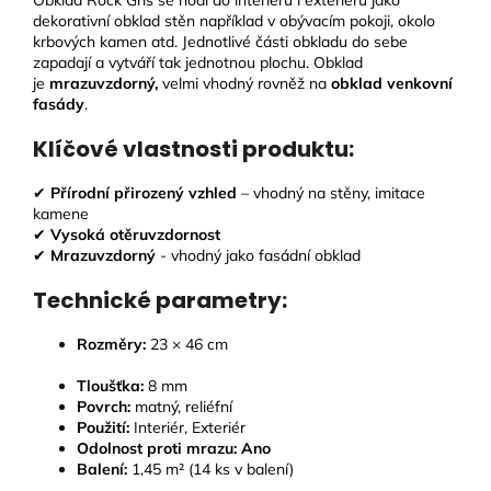
dekorativní obklad stěn například v obývacím pokoji, okolo
krbových kamen atd. Jednotlivé části obkladu do sebe
zapadají a vytváří tak jednotnou plochu. Obklad
je
mrazuvzdorný,
velmi vhodný rovněž na
obklad venkovní
fasády
.
Klíčové vlastnosti produktu:
✔
Přírodní
přirozený vzhled
– vhodný na stěny, imitace
kamene
✔
Vysoká otěruvzdornost
✔
Mrazuvzdorný
- vhodný jako fasádní obklad
Technické parametry:
Rozměry:
23 × 46 cm
Tloušťka:
8
mm
Povrch:
matný, reliéfní
Použití:
Interiér, Exteriér
Odolnost proti mrazu:
Ano
Balení:
1,45 m² (14 ks v balení)