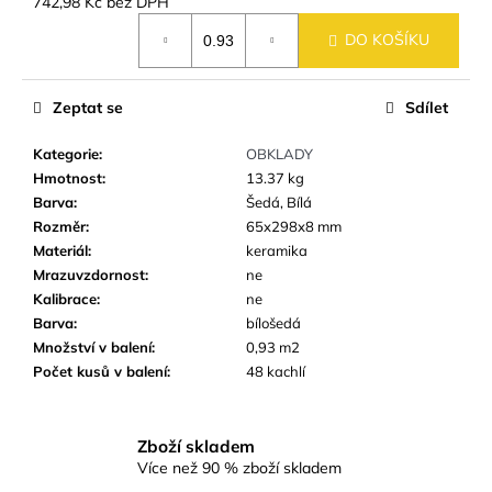
č
742,98 Kč bez DPH
Měrná
u
DO KOŠÍKU
cena:
j
e
m
Zeptat se
Sdílet
e
Kategorie
:
OBKLADY
Hmotnost
:
13.37 kg
SKLENĚNÁ
Barva
:
Šedá, Bílá
MOZAIKA
MSM51
Rozměr
:
65x298x8 mm
HNĚDÁ
Materiál
:
keramika
ŠRAFOVANÁ
Mrazuvzdornost
:
ne
95
Kalibrace
:
ne
Kč
Barva
:
bílošedá
Množství v balení
:
0,93 m2
Počet kusů v balení
:
48 kachlí
Zboží skladem
Více než 90 % zboží skladem