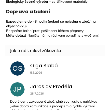
Ekologicky šetrná výroba
– certifikované materiály
Doprava a balení
Expedujeme do 48 hodin (pokud se nejedná o zboží na
objednávku)
Bezpečné balení proti poškození během přepravy
Máte dotaz?
Napište nám a rádi vám poradíme s výběrem!
Olga Slabá
OS
Hodnocení obchodu je 5 z 5 hvězdiček.
5.8.2026
Jaroslav Prodělal
JP
Hodnocení obchodu je 5 z 5 hvězdiček.
28.7.2026
Dobrý den , zakoupené zboží plně souhlasilo s nabídkou
,velmi dobrá komunikace s prodejcem a rychlé vyřízení