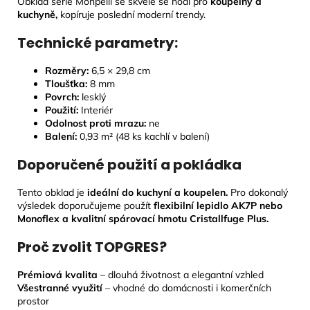
Obklad série Monpelli se skvěle se hodí pro
koupelny a
kuchyně,
kopíruje poslední moderní trendy.
Technické parametry:
Rozměry:
6,5
× 29,8 cm
Tloušťka:
8
mm
Povrch:
lesklý
Použití:
Interiér
Odolnost proti mrazu:
ne
Balení:
0,93 m² (48 ks kachlí v balení)
Doporučené použití a pokládka
Tento obklad je
ideální do kuchyní a koupelen.
Pro dokonalý
výsledek doporučujeme použít
flexibilní lepidlo AK7P nebo
Monoflex a kvalitní spárovací hmotu Cristallfuge Plus.
Proč zvolit TOPGRES?
Prémiová kvalita
– dlouhá životnost a elegantní vzhled
Všestranné využití
– vhodné do domácnosti i komerčních
prostor