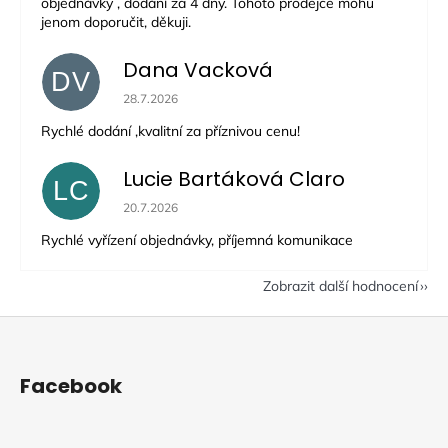
objednávky , dodání za 4 dny. Tohoto prodejce mohu
jenom doporučit, děkuji.
Dana Vacková
DV
Hodnocení obchodu je 5 z 5 hvězdiček.
28.7.2026
Rychlé dodání ,kvalitní za příznivou cenu!
Lucie Bartáková Claro
LC
Hodnocení obchodu je 5 z 5 hvězdiček.
20.7.2026
Rychlé vyřízení objednávky, příjemná komunikace
Zobrazit další hodnocení
Z
á
p
Facebook
a
t