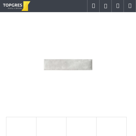
K
Přejít
Hledat
Náku
M
Přihlášení
na
o
obsah
Zpět
Zpět
košík
š
í
C
k
o
p
o
t
ř
e
b
u
j
e
t
e
n