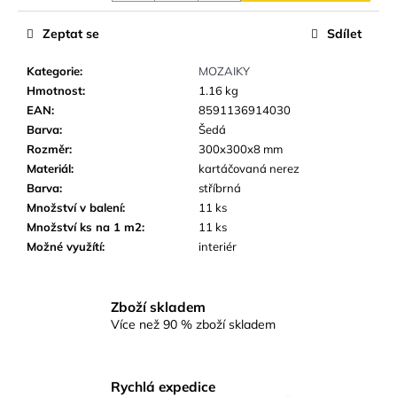
č
u
Zeptat se
Sdílet
j
e
Kategorie
:
MOZAIKY
m
Hmotnost
:
1.16 kg
e
EAN
:
8591136914030
Barva
:
Šedá
Rozměr
:
300x300x8 mm
SKLENĚNÁ
MOZAIKA
Materiál
:
kartáčovaná nerez
MSB36
Barva
:
stříbrná
BÍLO-
Množství v balení
:
11 ks
MODRO-
ŠEDÁ
Množství ks na 1 m2
:
11 ks
BAZÉNOVÁ
Možné využítí
:
interiér
48
Kč
Zboží skladem
Více než 90 % zboží skladem
Rychlá expedice