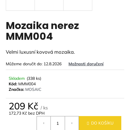
a
j
í
Mozaika nerez
t
MMM004
?
Velmi luxusní kovová mozaika.
Můžeme doručit do:
12.8.2026
Možnosti doručení
HLEDAT
Skladem
(338 ks)
Kód:
MMM004
Značka:
MOSAIC
D
o
209 Kč
p
/ ks
o
172,73 Kč bez DPH
r
Měrná
DO KOŠÍKU
u
cena: