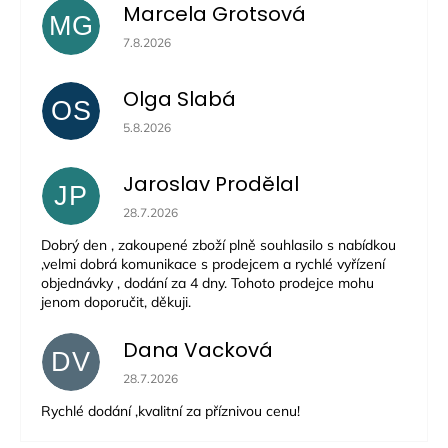
Marcela Grotsová
MG
Hodnocení obchodu je 5 z 5 hvězdiček.
7.8.2026
Olga Slabá
OS
Hodnocení obchodu je 5 z 5 hvězdiček.
5.8.2026
Jaroslav Prodělal
JP
Hodnocení obchodu je 5 z 5 hvězdiček.
28.7.2026
Dobrý den , zakoupené zboží plně souhlasilo s nabídkou
,velmi dobrá komunikace s prodejcem a rychlé vyřízení
objednávky , dodání za 4 dny. Tohoto prodejce mohu
jenom doporučit, děkuji.
Dana Vacková
DV
Hodnocení obchodu je 5 z 5 hvězdiček.
28.7.2026
Rychlé dodání ,kvalitní za příznivou cenu!