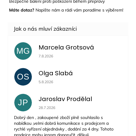
Bezpečné balení proti poškození během přepravy
Máte dotaz?
Napište nám a rádi vám poradíme s výběrem!
Marcela Grotsová
MG
Hodnocení obchodu je 5 z 5 hvězdiček.
7.8.2026
Olga Slabá
OS
Hodnocení obchodu je 5 z 5 hvězdiček.
5.8.2026
Jaroslav Prodělal
JP
Hodnocení obchodu je 5 z 5 hvězdiček.
28.7.2026
Dobrý den , zakoupené zboží plně souhlasilo s
nabídkou ,velmi dobrá komunikace s prodejcem a
rychlé vyřízení objednávky , dodání za 4 dny. Tohoto
prodejce mohu jenom doporučit, děkuji.