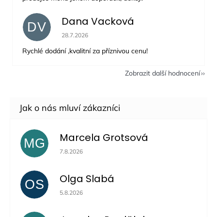
Dana Vacková
DV
Hodnocení obchodu je 5 z 5 hvězdiček.
28.7.2026
Rychlé dodání ,kvalitní za příznivou cenu!
Zobrazit další hodnocení
Marcela Grotsová
MG
Hodnocení obchodu je 5 z 5 hvězdiček.
7.8.2026
Olga Slabá
OS
Hodnocení obchodu je 5 z 5 hvězdiček.
5.8.2026