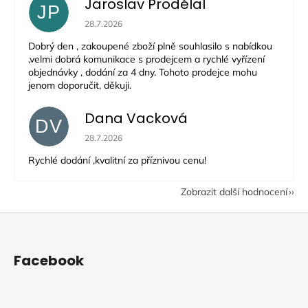
Jaroslav Prodělal
JP
Hodnocení obchodu je 5 z 5 hvězdiček.
28.7.2026
Dobrý den , zakoupené zboží plně souhlasilo s nabídkou
,velmi dobrá komunikace s prodejcem a rychlé vyřízení
objednávky , dodání za 4 dny. Tohoto prodejce mohu
jenom doporučit, děkuji.
Dana Vacková
DV
Hodnocení obchodu je 5 z 5 hvězdiček.
28.7.2026
Rychlé dodání ,kvalitní za příznivou cenu!
Zobrazit další hodnocení
Z
á
p
Facebook
a
t