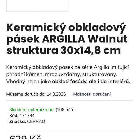
a
j
í
Keramický obkladový
t
pásek ARGILLA Walnut
?
struktura 30x14,8 cm
Keramický obkladový pásek ze série Argilla imitující
HLEDAT
přírodní kámen, mrazuvzdorný, strukturovaný.
Vhodný nejen jako
obklad fasády, ale i do interiérů.
Můžeme doručit do:
14.8.2026
Možnosti doručení
D
o
Skladem-externí sklad
(106 m2)
p
Kód:
171794
o
Značka:
CERRAD
r
u
629 Kč