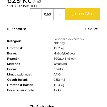
č
/ m2
u
519,83 Kč bez DPH
Měrná
j
DO KOŠÍKU
cena:
e
m
e
Zeptat se
Sdílet
Fasádní a dekorativní
DLAŽBA
Kategorie
:
obklady
ARTPORT
Hmotnost
:
19.2 kg
WHITE
60X60
Barva
:
Hnědá/béžová
CM
Rozměr
:
300x148x9 mm
(59,7X59,7
Materiál
:
keramika
CM)
Barva
:
hnědá
499
Mrazuvzdornost
:
ANO
Kč
Obsah balení
:
0,53 m2
Hmotnost balení
:
10,3 kg
Počet kusů v balení
:
12 ks
Zboží skladem