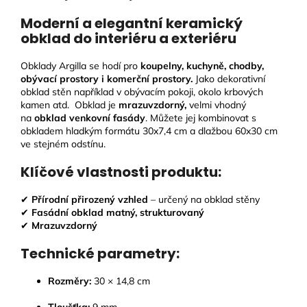
Moderní a elegantní keramický
obklad do interiéru a exteriéru
Obklady Argilla se hodí pro
koupelny, kuchyně, chodby,
obývací prostory i komerční prostory.
Jako dekorativní
obklad stěn například v obývacím pokoji, okolo krbových
kamen atd. Obklad je
mrazuvzdorný,
velmi vhodný
na
obklad venkovní fasády
. Můžete jej kombinovat s
obkladem hladkým formátu 30x7,4 cm a dlažbou 60x30 cm
ve stejném odstínu.
Klíčové vlastnosti produktu:
✔
Přírodní
přirozený vzhled
– určený na obklad stěny
✔
Fasádní obklad matný, strukturovaný
✔
Mrazuvzdorný
Technické parametry:
Rozměry:
30 × 14,8 cm
Tloušťka:
9
mm