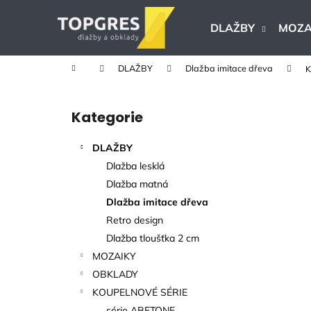
K
Přejít
na
o
DLAŽBY
MOZA
obsah
Zpět
Zpět
š
do
do
í
Domů
DLAŽBY
Dlažba imitace dřeva
K
k
obchodu
obchodu
P
o
Kategorie
Přeskočit
s
kategorie
t
DLAŽBY
r
Dlažba lesklá
a
Dlažba matná
n
Dlažba imitace dřeva
n
Retro design
í
Dlažba tloušťka 2 cm
p
MOZAIKY
a
OBKLADY
n
KOUPELNOVÉ SÉRIE
KERAMICKÁ DLAŽBA VERONA BEIGE
e
série ABETONE