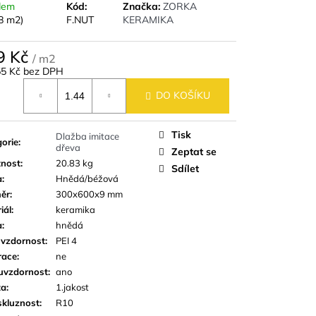
9,8 CM IMITACE
dem
Kód:
Značka:
ZORKA
8 m2)
F.NUT
KERAMIKA
9 Kč
/ m2
55 Kč bez DPH
á
DO KOŠÍKU
Tisk
Dlažba imitace
orie
:
dřeva
Zeptat se
nost
:
20.83 kg
Sdílet
a
:
Hnědá/béžová
ěr
:
300x600x9 mm
iál
:
keramika
a
:
hnědá
uvzdornost
:
PEI 4
race
:
ne
uvzdornost
:
ano
ta
:
1.jakost
skluznost
:
R10