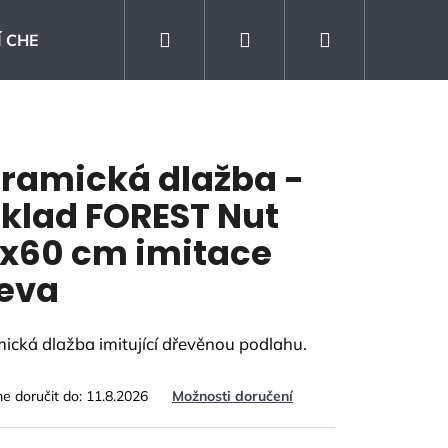
Hledat
Přihlášení
Nákupní
 CHEMIE
Kontakt
Prodejna
Blog
košík
ramická dlažba -
klad FOREST Nut
x60 cm imitace
eva
ická dlažba imitující dřevěnou podlahu.
 doručit do:
11.8.2026
Možnosti doručení
KLAD SANDWOOD