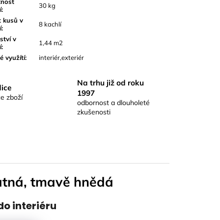
nost
30 kg
í
:
 kusů v
8 kachlí
í
:
tví v
1,44 m2
í
:
 využítí
:
interiér,exteriér
Na trhu již od roku
ice
1997
e zboží
odbornost a dlouholeté
zkušenosti
atná, tmavě hnědá
o interiéru