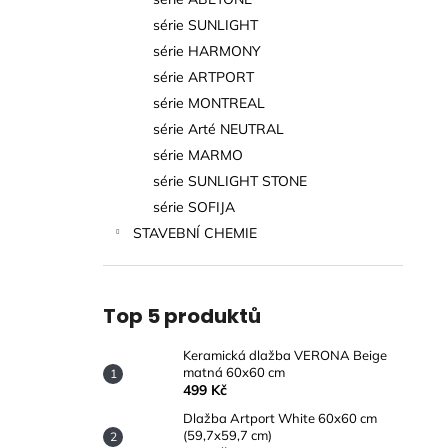
MATNÁ 60X60 CM
l
série SUNLIGHT
499 Kč
série HARMONY
série ARTPORT
série MONTREAL
série Arté NEUTRAL
série MARMO
série SUNLIGHT STONE
série SOFIJA
STAVEBNÍ CHEMIE
Top 5 produktů
Keramická dlažba VERONA Beige
matná 60x60 cm
499 Kč
Dlažba Artport White 60x60 cm
(59,7x59,7 cm)