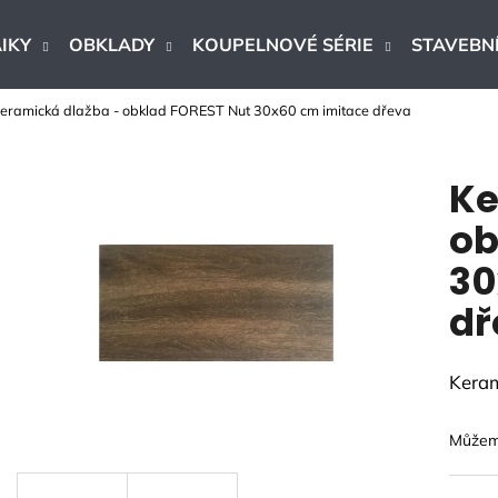
IKY
OBKLADY
KOUPELNOVÉ SÉRIE
STAVEBNÍ
eramická dlažba - obklad FOREST Nut 30x60 cm imitace dřeva
Co potřebujete najít?
Ke
HLEDAT
ob
30
Doporučujeme
dř
Keram
Můžeme
DLAŽBA ARTPORT WHITE 60X60 CM
DLAŽBA - OB