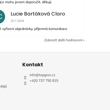
jce mohu jenom doporučit, děkuji.
Lucie Bartáková Claro
C
Hodnocení obchodu je 5 z 5 hvězdiček.
20.7.2026
é vyřízení objednávky, příjemná komunikace
Zobrazit další hodnocení
Kontakt
info
@
topgres.cz
+420 737 750 815
dajů