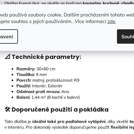
Dlažba Forest Nut se skvěle se hodí pro
koupelny, kuchyně, chodby
obklad stěn.
web používá soubory cookie. Dalším procházením tohoto we
🔹 Klíčové vlastnosti produktu:
jete souhlas s jejich používáním.. Více informací
zde
.
✔
Odolný materiál
– odolná proti mechanickému poškození a opotř
avení
Souh
✔
Mrazuvzdornost
- možné využití i v exteriérech
✔
Stylový design
– matný povrch, imitace dřeva
📐 Technické parametry:
Rozměry:
30
×60 cm
Tloušťka:
9
mm
Povrch:
matný, protiskluznost R9
Použití:
Interiér, Exteriér
Odolnost proti mrazu:
Ano
Balení:
1,44 m² (8 kachlí v balení)
🛠 Doporučené použití a pokládka
Tato dlažba je
ideální také pro podlahové vytápění
, díky skvělé
te
v interiéru. Pro dokonalý výsledek doporučujeme použít
flexibilní l