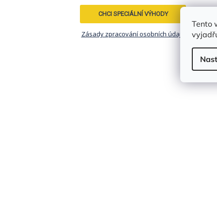
CHCI SPECIÁLNÍ VÝHODY
Tento 
vyjadřu
Zásady zpracování osobních údajů
Nast