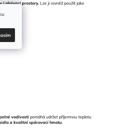
 i obývací prostory
.
Lze ji rovněž použít jako
bu
ebení, PEI 4
lasím
pelné vodivosti
pomáhá udržet příjemnou teplotu
epidlo a kvalitní spárovací hmotu
.