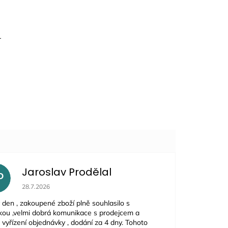
r
Jaroslav Prodělal
P
Hodnocení obchodu je 5 z 5 hvězdiček.
28.7.2026
 den , zakoupené zboží plně souhlasilo s
kou ,velmi dobrá komunikace s prodejcem a
 vyřízení objednávky , dodání za 4 dny. Tohoto