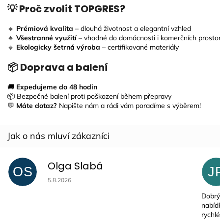
💡 Proč zvolit TOPGRES?
🔸
Prémiová kvalita
– dlouhá životnost a elegantní vzhled
🔸
Všestranné využití
– vhodné do domácnosti i komerčních prosto
🔸
Ekologicky šetrná výroba
– certifikované materiály
📦 Doprava a balení
🚚
Expedujeme do 48 hodin
📦 Bezpečné balení proti poškození během přepravy
💬
Máte dotaz?
Napište nám a rádi vám poradíme s výběrem!
Olga Slabá
OS
J
Hodnocení obchodu je 5 z 5 hvězdiček.
5.8.2026
Dobrý
nabíd
rychlé