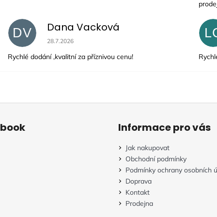
prode
Dana Vacková
DV
L
Hodnocení obchodu je 5 z 5 hvězdiček.
28.7.2026
Rychlé dodání ,kvalitní za příznivou cenu!
Rychl
ebook
Informace pro vás
Jak nakupovat
Obchodní podmínky
Podmínky ochrany osobních ú
Doprava
Kontakt
Prodejna