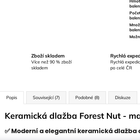
Hmot
balen
Počet
balen
Množs
balen
Možné
Zboží skladem
Rychlá exped
Více než 90 % zboží
Rychlá expedic
skladem
po celé ČR
Popis
Související (7)
Podobné (8)
Diskuze
Keramická dlažba Forest Nut - m
✅ Moderní a elegantní keramická dlažba d