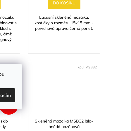
DO KOŠÍKU
mozaika
Luxusní skleněná mozaika,
binovat s
kostičky o rozměru 15x15 mm -
íklad s
povrchová úprava černá perleť.
, čímž
signový
d:
MSH011
Kód:
MSB32
bu
lasím
219 KČ
–30 %
sklo
Skleněná mozaika MSB32 bílo-
edý
hnědá bazénová