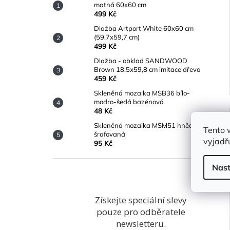
matná 60x60 cm
499 Kč
Dlažba Artport White 60x60 cm
(59,7x59,7 cm)
499 Kč
Dlažba - obklad SANDWOOD
Brown 18,5x59,8 cm imitace dřeva
459 Kč
Skleněná mozaika MSB36 bílo-
modro-šedá bazénová
48 Kč
Skleněná mozaika MSM51 hnědá
Tento 
šrafovaná
vyjadřu
95 Kč
Nast
Získejte speciální slevy
pouze pro odběratele
newsletteru.