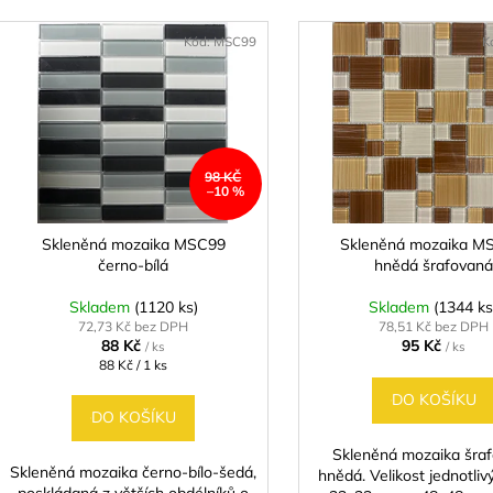
e
(59,7X59,7 CM)
BROWN 18,5X5
V
DŘEVA
n
499 Kč
ý
Kód:
MSC99
K
459 Kč
í
p
p
i
r
s
o
p
d
98 KČ
r
–10 %
u
o
k
d
Skleněná mozaika MSC99
Skleněná mozaika M
t
černo-bílá
hnědá šrafovaná
u
ů
k
Skladem
(1120 ks)
Skladem
(1344 ks
t
72,73 Kč bez DPH
78,51 Kč bez DPH
88 Kč
95 Kč
/ ks
/ ks
ů
Měrná
88 Kč / 1 ks
cena:
DO KOŠÍKU
DO KOŠÍKU
Skleněná mozaika šra
Skleněná mozaika černo-bílo-šedá,
hnědá. Velikost jednotliv
poskládaná z větších obdélníků o