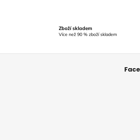
Zboží skladem
Více než 90 % zboží skladem
Z
á
Fac
p
a
t
í