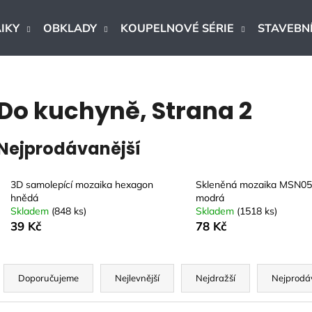
IKY
OBKLADY
KOUPELNOVÉ SÉRIE
STAVEBNÍ
Co potřebujete najít?
Do kuchyně
, Strana 2
HLEDAT
Nejprodávanější
3D samolepící mozaika hexagon
Skleněná mozaika MSN0
Doporučujeme
hnědá
modrá
Skladem
(848 ks)
Skladem
(1518 ks)
39 Kč
78 Kč
Ř
a
Doporučujeme
Nejlevnější
Nejdražší
Nejprodá
z
DLAŽBA ARTPORT WHITE 60X60 CM
DLAŽBA - OB