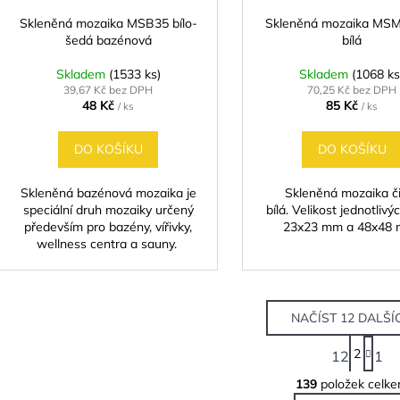
Skleněná mozaika MSB35 bílo-
Skleněná mozaika M
šedá bazénová
bílá
Skladem
(1533 ks)
Skladem
(1068 ks
39,67 Kč bez DPH
70,25 Kč bez DPH
48 Kč
85 Kč
/ ks
/ ks
DO KOŠÍKU
DO KOŠÍKU
Skleněná bazénová mozaika je
Skleněná mozaika č
speciální druh mozaiky určený
bílá. Velikost jednotlivý
především pro bazény, vířivky,
23x23 mm a 48x48 
wellness centra a sauny.
NAČÍST 12 DALŠÍ
S
2
12
1
t
O
r
139
položek celk
v
á