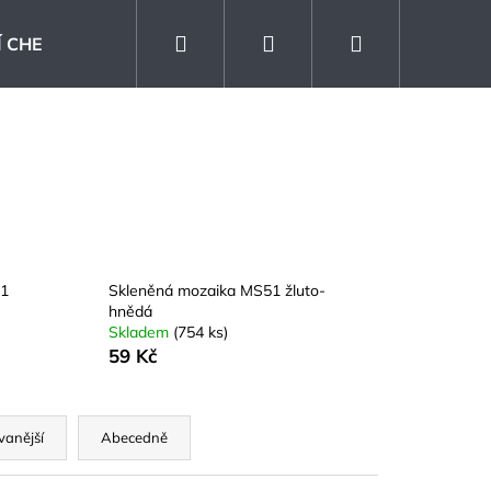
Hledat
Přihlášení
Nákupní
 CHEMIE
Kontakt
Prodejna
Blog
košík
51
Skleněná mozaika MS51 žluto-
hnědá
Skladem
(754 ks)
59 Kč
vanější
Abecedně
KLAD SANDWOOD