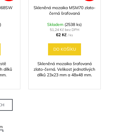
SM68SW
Skleněná mozaika MSM70 zlato-
černá šrafovaná
)
Skladem
(2538 ks)
51,24 Kč bez DPH
62 Kč
/ ks
DO KOŠÍKU
istě
Skleněná mozaika šrafovaná
ch dílků
zlato-černá. Velikost jednotlivých
mm.
dílků 23x23 mm a 48x48 mm.
CH
em