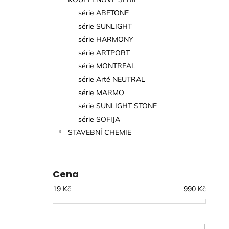
MATNÁ 60X60 CM
l
série ABETONE
499 Kč
série SUNLIGHT
série HARMONY
série ARTPORT
série MONTREAL
série Arté NEUTRAL
série MARMO
série SUNLIGHT STONE
série SOFIJA
STAVEBNÍ CHEMIE
Cena
19
Kč
990
Kč