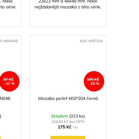
. Naše
23x23 mm a 48x48 mm. Naše
to série.
nejžádanější mozaika z této série.
d:
MSN046
Kód:
MSP204
87 KČ
195 KČ
–10 %
–10 %
SN046
Mozaika perleť MSP204 černá
)
Skladem
(313 ks)
144,63 Kč bez DPH
175 Kč
/ ks