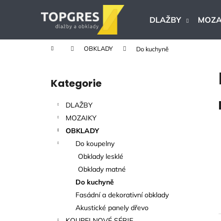
K
Přejít
na
o
DLAŽBY
MOZA
obsah
Zpět
Zpět
š
do
do
í
Domů
OBKLADY
Do kuchyně
k
obchodu
obchodu
P
o
Kategorie
Přeskočit
s
kategorie
t
DLAŽBY
r
MOZAIKY
a
OBKLADY
n
Do koupelny
n
Obklady lesklé
í
Obklady matné
p
Do kuchyně
a
Fasádní a dekorativní obklady
n
Akustické panely dřevo
KERAMICKÁ DLAŽBA VERONA BEIGE
e
KOUPELNOVÉ SÉRIE