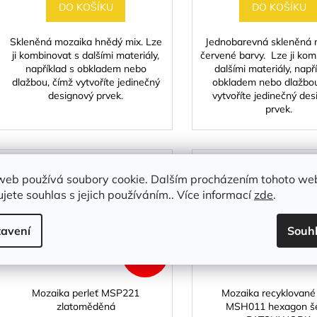
DO KOŠÍKU
DO KOŠÍKU
Skleněná mozaika hnědý mix. Lze
Jednobarevná skleněná 
ji kombinovat s dalšími materiály,
červené barvy. Lze ji kom
například s obkladem nebo
dalšími materiály, např
dlažbou, čímž vytvoříte jedinečný
obkladem nebo dlažbou
designový prvek.
vytvoříte jedinečný de
prvek.
Kód:
MSP221
Kó
web používá soubory cookie. Dalším procházením tohoto we
jete souhlas s jejich používáním.. Více informací
zde
.
avení
Souh
195 KČ
–10 %
Mozaika perleť MSP221
Mozaika recyklované 
zlatoměděná
MSH011 hexagon š