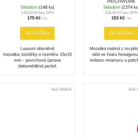
PATCHWORK
Skladem
(148 ks)
Skladem
(1374 ks
144,63 Kč bez DPH
126,45 Kč bez DPH
175 Kč
153 Kč
/ ks
/ ks
DO KOŠÍKU
DO KOŠÍKU
Luxusní skleněná
Mozaika matná z recykl
mozaika, kostičky o rozměru 15x15
skla ve tvaru hexagonu
mm - povrchová úprava
imitace mramoru a patc
zlatoměděná perleť.
Kód:
MSB35
Kód: