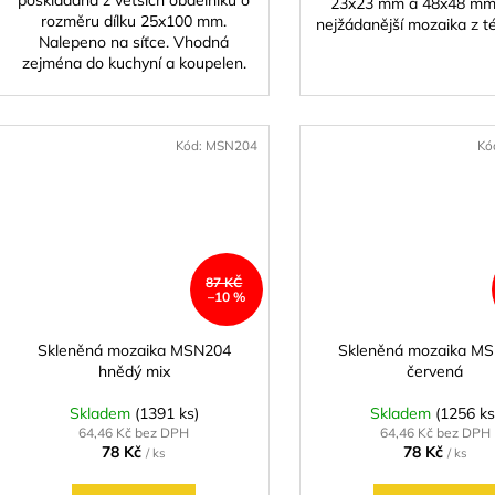
23x23 mm a 48x48 mm
rozměru dílku 25x100 mm.
nejžádanější mozaika z té
Nalepeno na síťce. Vhodná
zejména do kuchyní a koupelen.
Kód:
MSN204
Kó
87 KČ
–10 %
Skleněná mozaika MSN204
Skleněná mozaika M
hnědý mix
červená
Skladem
(1391 ks)
Skladem
(1256 ks
64,46 Kč bez DPH
64,46 Kč bez DPH
78 Kč
78 Kč
/ ks
/ ks