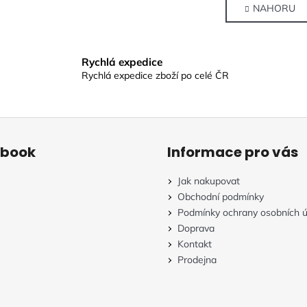
n
l
NAHORU
k
á
o
d
v
a
á
Rychlá expedice
c
n
Rychlá expedice zboží po celé ČR
í
í
p
r
v
k
ebook
Informace pro vás
y
v
Jak nakupovat
ý
Obchodní podmínky
p
Podmínky ochrany osobních ú
i
Doprava
s
Kontakt
u
Prodejna