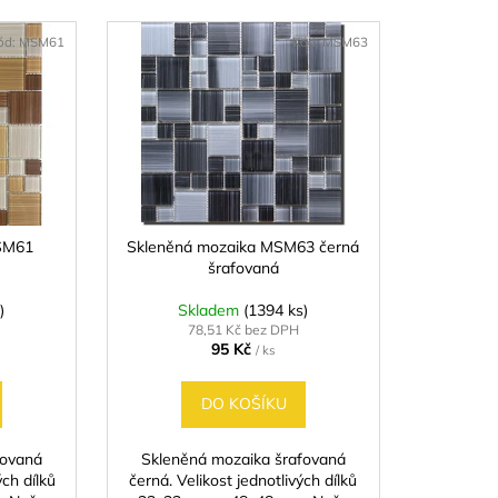
9,8 CM IMITACE
ód:
MSM61
Kód:
MSM63
SM61
Skleněná mozaika MSM63 černá
šrafovaná
)
Skladem
(1394 ks)
78,51 Kč bez DPH
95 Kč
/ ks
DO KOŠÍKU
fovaná
Skleněná mozaika šrafovaná
ých dílků
černá. Velikost jednotlivých dílků