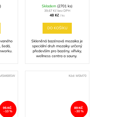
)
Skladem
(2701 ks)
39,67 Kč bez DPH
48 Kč
/ ks
DO KOŠÍKU
ovaného
Skleněná bazénová mozaika je
, šedá,
speciální druh mozaiky určený
hworku.
především pro bazény, vířivky,
wellness centra a sauny.
MSM68SW
Kód:
MSM70
95 KČ
89 KČ
–10 %
–30 %