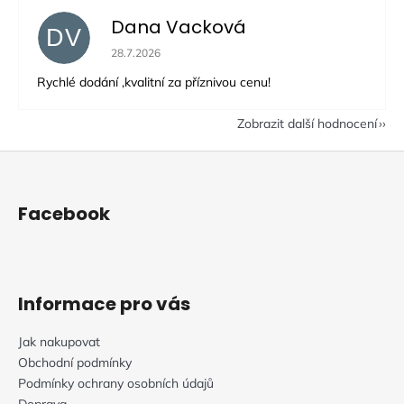
Dana Vacková
DV
Hodnocení obchodu je 5 z 5 hvězdiček.
28.7.2026
Rychlé dodání ,kvalitní za příznivou cenu!
Zobrazit další hodnocení
Z
á
p
Facebook
a
t
í
Informace pro vás
Jak nakupovat
Obchodní podmínky
Podmínky ochrany osobních údajů
Doprava