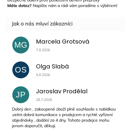
Máte dotaz?
Napište nám a rádi vám poradíme s výběrem!
Marcela Grotsová
MG
Hodnocení obchodu je 5 z 5 hvězdiček.
7.8.2026
Olga Slabá
OS
Hodnocení obchodu je 5 z 5 hvězdiček.
5.8.2026
Jaroslav Prodělal
JP
Hodnocení obchodu je 5 z 5 hvězdiček.
28.7.2026
Dobrý den , zakoupené zboží plně souhlasilo s nabídkou
,velmi dobrá komunikace s prodejcem a rychlé vyřízení
objednávky , dodání za 4 dny. Tohoto prodejce mohu
jenom doporučit, děkuji.