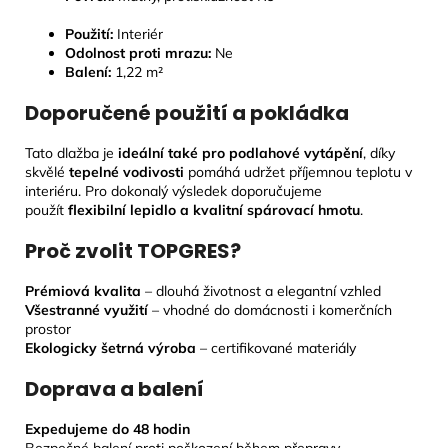
Použití:
Interiér
Odolnost proti mrazu:
Ne
Balení:
1,22 m²
Doporučené použití a pokládka
Tato dlažba je
ideální také pro podlahové vytápění
, díky
skvělé
tepelné vodivosti
pomáhá udržet příjemnou teplotu v
interiéru. Pro dokonalý výsledek doporučujeme
použít
flexibilní lepidlo a kvalitní spárovací hmotu
.
Proč zvolit TOPGRES?
Prémiová kvalita
– dlouhá životnost a elegantní vzhled
Všestranné využití
– vhodné do domácnosti i komerčních
prostor
Ekologicky šetrná výroba
– certifikované materiály
Doprava a balení
Expedujeme do 48 hodin
Bezpečné balení proti poškození během přepravy