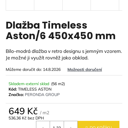
a
j
í
Dlažba Timeless
t
Aston/6 450x450 mm
?
Bílo-modrá dlažba v retro designu s jemným vzorem.
Je možné ji využít rovněž jako obklad.
HLEDAT
Můžeme doručit do:
14.8.2026
Možnosti doručení
Skladem-externí sklad
(56 m2)
Kód:
TIMELESS ASTON
D
Značka:
PERONDA GROUP
o
p
649 Kč
o
/ m2
r
536,36 Kč bez DPH
u
Měrná
DO KOŠÍKU