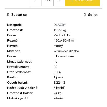
č
cena:
u
j
Zeptat se
Sdílet
e
m
Kategorie
:
DLAŽBY
e
Hmotnost
:
19.77 kg
Barva
:
Modrá, Bílá
Rozměr
:
450x450x9 mm
SKLENĚNÁ
MOZAIKA
Povrch
:
matný
MSM51
Materiál
:
keramická dlažba
HNĚDÁ
Barva
:
bílá se vzorem
ŠRAFOVANÁ
Mrazuvzdornost
:
ne
95
Protiskluznost
:
R9
Kč
Otěruvzdornost
:
PEI 4
Kvalita
:
1.jakost
Obsah balení
:
1,22 m2
Počet kusů v balení
:
6 kachlí
Hmotnost balení
:
24 kg
Možné využítí
:
interiér