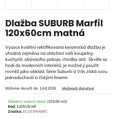
a
j
í
Dlažba SUBURB Marfil
t
120x60cm matná
?
Vysoce kvalitní rektifikovaná keramická dlažba je
vhodná zejména na obložení vaší koupelny,
kuchyně, obývacího pokoje, chodby atd. Skvěle se
HLEDAT
hodí do moderních interiérů,
je možné ji použít
rovněž jako obklad. Série Suburb si Vás získá svou
jednoduchostí a čistými liniemi.
D
Můžeme doručit do:
14.8.2026
Možnosti doručení
o
p
o
Skladem-externí sklad
(103,68 m2)
r
Kód:
120SUB.MF
Značka:
ECOCERAMIC
u