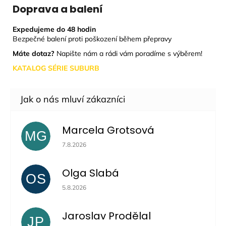
Doprava a balení
Expedujeme do 48 hodin
Bezpečné balení proti poškození během přepravy
Máte dotaz?
Napište nám a rádi vám poradíme s výběrem!
KATALOG SÉRIE SUBURB
Marcela Grotsová
MG
Hodnocení obchodu je 5 z 5 hvězdiček.
7.8.2026
Olga Slabá
OS
Hodnocení obchodu je 5 z 5 hvězdiček.
5.8.2026
Jaroslav Prodělal
JP