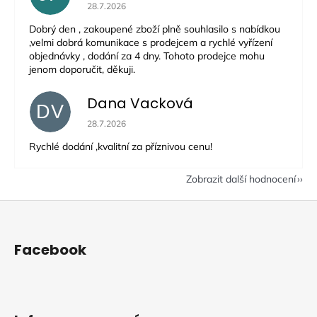
Hodnocení obchodu je 5 z 5 hvězdiček.
28.7.2026
Dobrý den , zakoupené zboží plně souhlasilo s nabídkou
,velmi dobrá komunikace s prodejcem a rychlé vyřízení
objednávky , dodání za 4 dny. Tohoto prodejce mohu
jenom doporučit, děkuji.
Dana Vacková
DV
Hodnocení obchodu je 5 z 5 hvězdiček.
28.7.2026
Rychlé dodání ,kvalitní za příznivou cenu!
Zobrazit další hodnocení
Z
á
p
Facebook
a
t
í