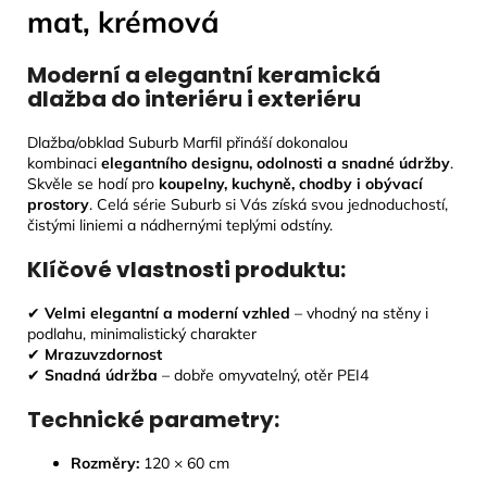
mat, krémová
Moderní a elegantní keramická
dlažba do interiéru i exteriéru
Dlažba/obklad Suburb Marfil přináší dokonalou
kombinaci
elegantního designu, odolnosti a snadné údržby
.
Skvěle se hodí pro
koupelny, kuchyně, chodby i obývací
prostory
. Celá série Suburb si Vás získá svou jednoduchostí,
čistými liniemi a nádhernými teplými odstíny.
Klíčové vlastnosti produktu:
✔
Velmi elegantní a moderní vzhled
– vhodný na stěny i
podlahu, minimalistický charakter
✔
Mrazuvzdornost
✔
Snadná údržba
– dobře omyvatelný, otěr PEI4
Technické parametry:
Rozměry:
120 × 60 cm