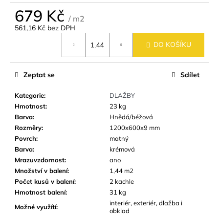
č
679 Kč
u
/ m2
j
561,16 Kč bez DPH
e
Měrná
m
DO KOŠÍKU
cena:
e
Zeptat se
Sdílet
SKLENĚNÁ
MOZAIKA
Kategorie
:
DLAŽBY
MSM51
Hmotnost
:
23 kg
HNĚDÁ
ŠRAFOVANÁ
Barva
:
Hnědá/béžová
Rozměry
:
1200x600x9 mm
95
Kč
Povrch
:
matný
Barva
:
krémová
Mrazuvzdornost
:
ano
Množství v balení
:
1,44 m2
Počet kusů v balení
:
2 kachle
Hmotnost balení
:
31 kg
interiér, exteriér, dlažba i
Možné využítí
:
obklad