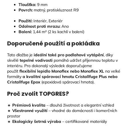
Tloušťka:
9
mm
Povrch:
matný, protiskluznost R9
Použití:
Interiér, Exteriér
Odolnost proti mrazu:
Ano
Balení:
1,44 m² (2 ks kachlí v balení)
Doporučené použití a pokládka
Tato dlažba je
ideální také pro podlahové vytápění
, díky
skvělé
tepelné vodivosti
pomáhá udržet příjemnou teplotu v
interiéru. Pro dokonalý výsledek doporučujeme
použít
flexibilní lepidlo Monoflex nebo Monoflex XL
na velké
formáty
a kvalitní spárovací hmotu Cristallfuge Plus nebo
Cristallfuge Epox
(epoxidová spárovací hmota).
Proč zvolit TOPGRES?
🔸
Prémiová kvalita
– dlouhá životnost a elegantní vzhled
🔸
Všestranné využití
– vhodné do domácnosti i komerčních
prostor
🔸
Ekologicky šetrná výroba
– certifikované materiály