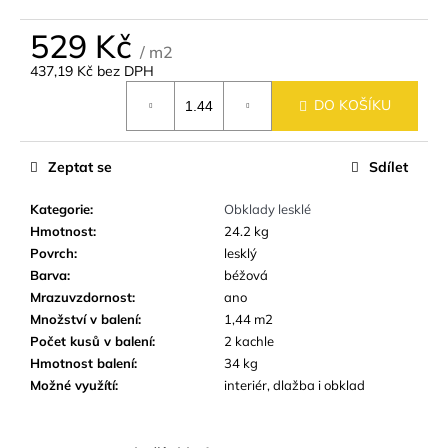
č
u
529 Kč
j
/ m2
e
437,19 Kč bez DPH
m
Měrná
DO KOŠÍKU
cena:
e
Zeptat se
Sdílet
DLAŽBA
-
OBKLAD
Kategorie
:
Obklady lesklé
SANDWOOD
Hmotnost
:
24.2 kg
BROWN
Povrch
:
lesklý
18,5X59,8
CM
Barva
:
béžová
IMITACE
Mrazuvzdornost
:
ano
DŘEVA
Množství v balení
:
1,44 m2
459
Počet kusů v balení
:
2 kachle
Kč
Hmotnost balení
:
34 kg
Možné využítí
:
interiér, dlažba i obklad