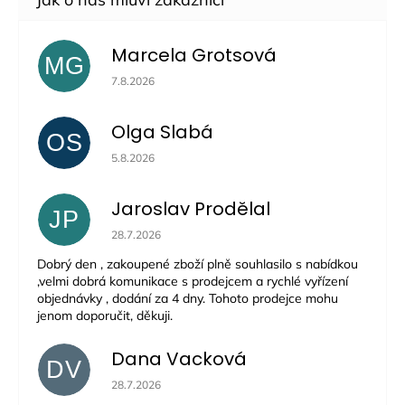
Marcela Grotsová
MG
Hodnocení obchodu je 5 z 5 hvězdiček.
7.8.2026
Olga Slabá
OS
Hodnocení obchodu je 5 z 5 hvězdiček.
5.8.2026
Jaroslav Prodělal
JP
Hodnocení obchodu je 5 z 5 hvězdiček.
28.7.2026
Dobrý den , zakoupené zboží plně souhlasilo s nabídkou
,velmi dobrá komunikace s prodejcem a rychlé vyřízení
objednávky , dodání za 4 dny. Tohoto prodejce mohu
jenom doporučit, děkuji.
Dana Vacková
DV
Hodnocení obchodu je 5 z 5 hvězdiček.
28.7.2026