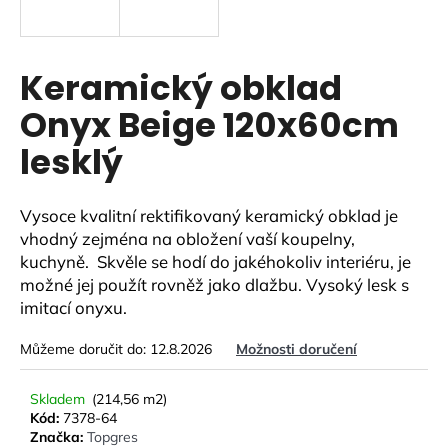
a
j
í
Keramický obklad
t
Onyx Beige 120x60cm
?
lesklý
Vysoce kvalitní rektifikovaný keramický obklad je
HLEDAT
vhodný zejména na obložení vaší koupelny,
kuchyně. Skvěle se hodí do jakéhokoliv interiéru,
je
možné jej použít rovněž jako dlažbu. Vysoký lesk s
imitací onyxu.
D
o
Můžeme doručit do:
12.8.2026
Možnosti doručení
p
o
Skladem
(214,56 m2)
r
Kód:
7378-64
u
Značka:
Topgres