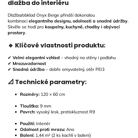
dlažba do interiéru
Dlažba/obklad Onyx Beige přináší dokonalou
kombinaci
elegantního designu, odolnosti a snadné údržby
.
Skvěle se hodí pro
koupelny, kuchyně, chodby i obývací
prostory
.
🔹 Klíčové vlastnosti produktu:
✔
Velmi elegantní vzhled
– vhodný na stěny i podlahu
✔
Mrazuvzdornost
✔
Snadná údržba
– dobře omyvatelný, otěr PEI3
📐 Technické parametry:
Rozměry:
120 × 60 cm
Tloušťka:
9
mm
Povrch:
vysoký lesk, protiskluznost R9
Použití:
Interiér
Odolnost proti mrazu:
Ano
Balení:
1,44 m² (2 ks kachlí v balení)