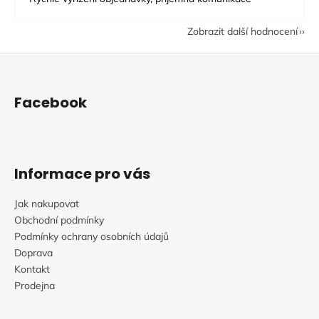
Zobrazit další hodnocení
Z
á
p
Facebook
a
t
í
Informace pro vás
Jak nakupovat
Obchodní podmínky
Podmínky ochrany osobních údajů
Doprava
Kontakt
Prodejna