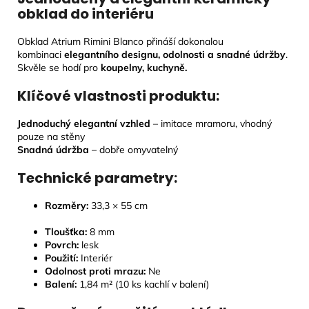
obklad do interiéru
Obklad Atrium Rimini Blanco přináší dokonalou
kombinaci
elegantního designu, odolnosti a snadné údržby
.
Skvěle se hodí pro
koupelny, kuchyně.
Klíčové vlastnosti produktu:
Jednoduchý elegantní vzhled
– imitace mramoru, vhodný
pouze na stěny
Snadná údržba
– dobře omyvatelný
Technické parametry:
Rozměry:
33,3
× 55 cm
Tloušťka:
8
mm
Povrch:
lesk
Použití:
Interiér
Odolnost proti mrazu:
Ne
Balení:
1,84 m² (10 ks kachlí v balení)