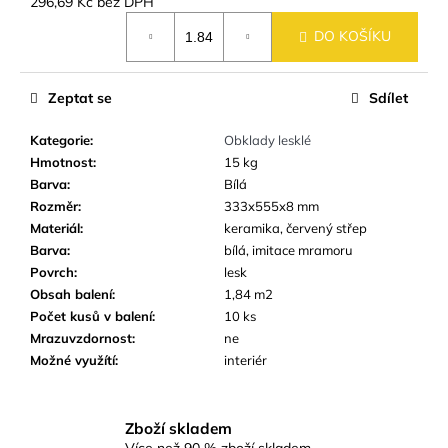
č
296,69 Kč bez DPH
Měrná
u
DO KOŠÍKU
cena:
j
e
m
Zeptat se
Sdílet
e
Kategorie
:
Obklady lesklé
Hmotnost
:
15 kg
DLAŽBA
Barva
:
Bílá
-
OBKLAD
Rozměr
:
333x555x8 mm
SANDWOOD
Materiál
:
keramika, červený střep
BROWN
Barva
:
bílá, imitace mramoru
18,5X59,8
Povrch
:
lesk
CM
IMITACE
Obsah balení
:
1,84 m2
DŘEVA
Počet kusů v balení
:
10 ks
459
Mrazuvzdornost
:
ne
Kč
Možné využítí
:
interiér
Zboží skladem