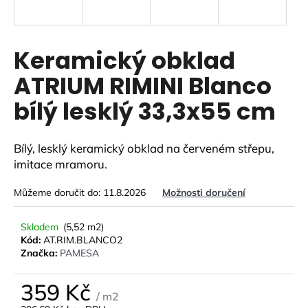
a
j
í
Keramický obklad
t
ATRIUM RIMINI Blanco
?
bílý lesklý 33,3x55 cm
Bílý, lesklý keramický obklad na červeném střepu,
HLEDAT
imitace mramoru.
Můžeme doručit do:
11.8.2026
Možnosti doručení
D
Skladem
(5,52 m2)
o
Kód:
AT.RIM.BLANCO2
p
Značka:
PAMESA
o
r
359 Kč
u
/ m2