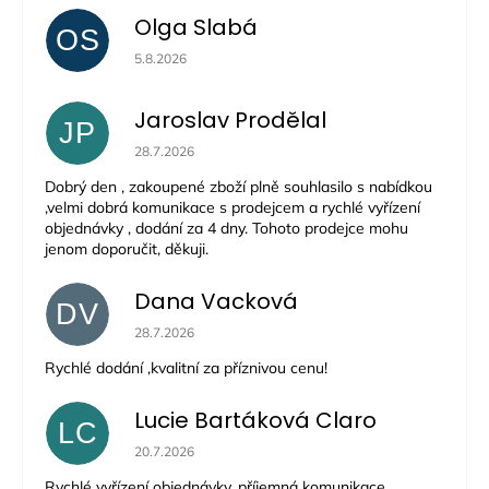
Olga Slabá
OS
Hodnocení obchodu je 5 z 5 hvězdiček.
5.8.2026
Jaroslav Prodělal
JP
Hodnocení obchodu je 5 z 5 hvězdiček.
28.7.2026
Dobrý den , zakoupené zboží plně souhlasilo s nabídkou
,velmi dobrá komunikace s prodejcem a rychlé vyřízení
objednávky , dodání za 4 dny. Tohoto prodejce mohu
jenom doporučit, děkuji.
Dana Vacková
DV
Hodnocení obchodu je 5 z 5 hvězdiček.
28.7.2026
Rychlé dodání ,kvalitní za příznivou cenu!
Lucie Bartáková Claro
LC
Hodnocení obchodu je 5 z 5 hvězdiček.
20.7.2026
Rychlé vyřízení objednávky, příjemná komunikace