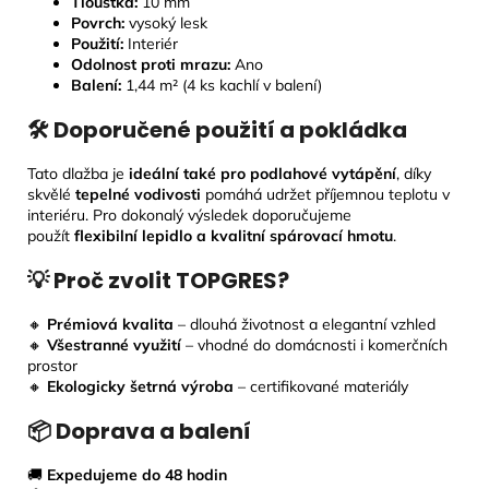
Tloušťka:
10 mm
Povrch:
vysoký lesk
Použití:
Interiér
Odolnost proti mrazu:
Ano
Balení:
1,44 m² (4 ks kachlí v balení)
🛠 Doporučené použití a pokládka
Tato dlažba je
ideální také pro podlahové vytápění
, díky
skvělé
tepelné vodivosti
pomáhá udržet příjemnou teplotu v
interiéru. Pro dokonalý výsledek doporučujeme
použít
flexibilní lepidlo a kvalitní spárovací hmotu
.
💡 Proč zvolit TOPGRES?
🔸
Prémiová kvalita
– dlouhá životnost a elegantní vzhled
🔸
Všestranné využití
– vhodné do domácnosti i komerčních
prostor
🔸
Ekologicky šetrná výroba
– certifikované materiály
📦 Doprava a balení
🚚
Expedujeme do 48 hodin