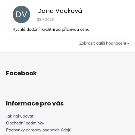
Dana Vacková
DV
Hodnocení obchodu je 5 z 5 hvězdiček.
28.7.2026
Rychlé dodání ,kvalitní za příznivou cenu!
Zobrazit další hodnocení
Z
á
p
Facebook
a
t
í
Informace pro vás
Jak nakupovat
Obchodní podmínky
Podmínky ochrany osobních údajů