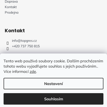
Doprava
Kontakt
Prodejna
Kontakt
info
@
topgres.cz
+420 737 750 815
Tento web používá soubory cookie. Dalším procházením
tohoto webu vyjadřujete souhlas s jejich používáním..
Více informací
zde
.
Web Design: Fluffy Agency
Nastavení
Vytvořil Shoptet
Souhlasím
Copyright 2026
TOPGRES.CZ
. Všechna práva vyhrazena.