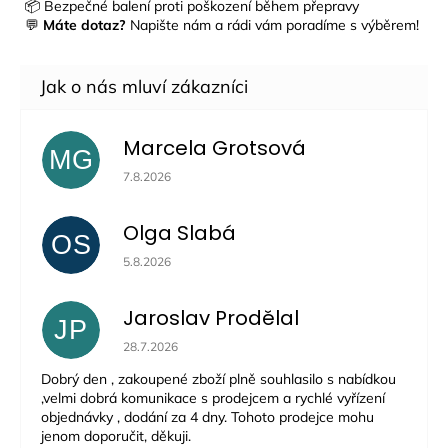
📦 Bezpečné balení proti poškození během přepravy
💬
Máte dotaz?
Napište nám a rádi vám poradíme s výběrem!
Marcela Grotsová
MG
Hodnocení obchodu je 5 z 5 hvězdiček.
7.8.2026
Olga Slabá
OS
Hodnocení obchodu je 5 z 5 hvězdiček.
5.8.2026
Jaroslav Prodělal
JP
Hodnocení obchodu je 5 z 5 hvězdiček.
28.7.2026
Dobrý den , zakoupené zboží plně souhlasilo s nabídkou
,velmi dobrá komunikace s prodejcem a rychlé vyřízení
objednávky , dodání za 4 dny. Tohoto prodejce mohu
jenom doporučit, děkuji.