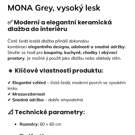
MONA Grey, vysoký lesk
✅ Moderní a elegantní keramická
dlažba do interiéru
Čistě šedá lesklá dlažba
přináší dokonalou
kombinaci
elegantního designu, odolnosti a snadné údržby
.
Skvěle se hodí pro
koupelny, kuchyně, chodby i obývací
prostory
. Je možné ji použít jako dlažbu nebo obklady stěn.
🔹 Klíčové vlastnosti produktu:
✔
Elegantní vzhled
– čistá šedá, moderní povrch ve vysokém
lesku
✔
Mrazuvzdornost
✔
Snadná údržba
–
dobře omyvatelná
📐 Technické parametry:
Rozměry:
60
× 60 cm