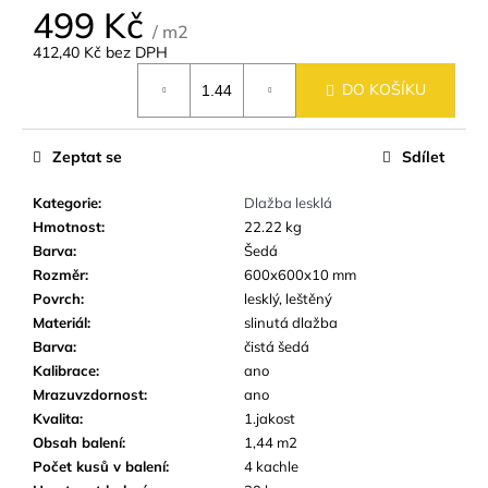
č
499 Kč
u
/ m2
j
412,40 Kč bez DPH
e
Měrná
DO KOŠÍKU
cena:
m
e
Zeptat se
Sdílet
DLAŽBA
Kategorie
:
Dlažba lesklá
ARTPORT
WHITE
Hmotnost
:
22.22 kg
60X60
Barva
:
Šedá
CM
Rozměr
:
600x600x10 mm
(59,7X59,7
CM)
Povrch
:
lesklý, leštěný
Materiál
:
slinutá dlažba
499
Kč
Barva
:
čistá šedá
Kalibrace
:
ano
Mrazuvzdornost
:
ano
Kvalita
:
1.jakost
Obsah balení
:
1,44 m2
Počet kusů v balení
:
4 kachle