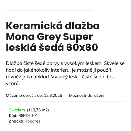
a
j
í
Keramická dlažba
t
Mona Grey Super
?
lesklá šedá 60x60
Dlažba čisté šedé barvy s vysokým leskem. Skvěle se
HLEDAT
hodí do jakéhokoliv interiéru, je možné ji použít
rovněž jako obklad. Vysoký lesk - čistě šedá, bez
vzorů.
D
Můžeme doručit do:
12.8.2026
Možnosti doručení
o
p
Skladem
(113,76 m2)
o
Kód:
66PDL101
r
Značka:
Topgres
u