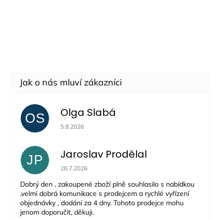
Olga Slabá
OS
Hodnocení obchodu je 5 z 5 hvězdiček.
5.8.2026
Jaroslav Prodělal
JP
Hodnocení obchodu je 5 z 5 hvězdiček.
28.7.2026
Dobrý den , zakoupené zboží plně souhlasilo s nabídkou
,velmi dobrá komunikace s prodejcem a rychlé vyřízení
objednávky , dodání za 4 dny. Tohoto prodejce mohu
jenom doporučit, děkuji.