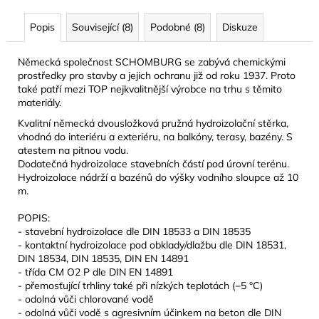
Popis
Související (8)
Podobné (8)
Diskuze
Německá společnost SCHOMBURG se zabývá chemickými
prostředky pro stavby a jejich ochranu již od roku 1937. Proto
také patří mezi TOP nejkvalitnější výrobce na trhu s těmito
materiály.
Kvalitní německá dvousložková pružná hydroizolační stěrka,
vhodná do interiéru a exteriéru, na balkóny, terasy, bazény. S
atestem na pitnou vodu.
Dodatečná hydroizolace stavebních částí pod úrovní terénu.
Hydroizolace nádrží a bazénů do výšky vodního sloupce až 10
m.
POPIS:
- stavební hydroizolace dle DIN 18533 a DIN 18535
- kontaktní hydroizolace pod obklady/dlažbu dle DIN 18531,
DIN 18534, DIN 18535, DIN EN 14891
- třída CM O2 P dle DIN EN 14891
- přemosťující trhliny také při nízkých teplotách (−5 °C)
- odolná vůči chlorované vodě
- odolná vůči vodě s agresivním účinkem na beton dle DIN