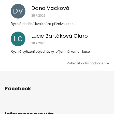
Dana Vacková
DV
Hodnocení obchodu je 5 z 5 hvězdiček.
28.7.2026
Rychlé dodání ,kvalitní za příznivou cenu!
Lucie Bartáková Claro
LC
Hodnocení obchodu je 5 z 5 hvězdiček.
20.7.2026
Rychlé vyřízení objednávky, příjemná komunikace
Zobrazit další hodnocení
Z
á
p
Facebook
a
t
í
Informace pro vás