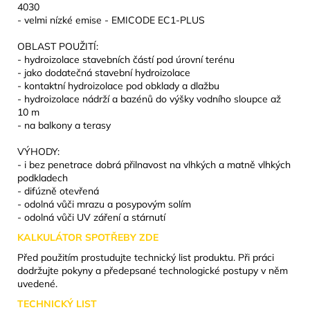
4030
- velmi nízké emise - EMICODE EC1-PLUS
OBLAST POUŽITÍ:
- hydroizolace stavebních částí pod úrovní terénu
- jako dodatečná stavební hydroizolace
- kontaktní hydroizolace pod obklady a dlažbu
- hydroizolace nádrží a bazénů do výšky vodního sloupce až
10 m
- na balkony a terasy
VÝHODY:
- i bez penetrace dobrá přilnavost na vlhkých a matně vlhkých
podkladech
- difúzně otevřená
- odolná vůči mrazu a posypovým solím
- odolná vůči UV záření a stárnutí
KALKULÁTOR SPOTŘEBY ZDE
Před použitím prostudujte technický list produktu. Při práci
dodržujte pokyny a předepsané technologické postupy v něm
uvedené.
TECHNICKÝ LIST