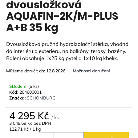
dvousložková
a
AQUAFIN-2K/M-PLUS
j
í
A+B 35 kg
t
?
Dvousložková pružná hydroizolační stěrka, vhodná
do interiéru a exteriéru, na balkóny, terasy, bazény.
Balení obsahuje 1x25 kg pytel a 1x10 kg kbelík.
Můžeme doručit do:
12.8.2026
Možnosti doručení
HLEDAT
Skladem
(5 ks)
Kód:
204600001
D
Značka:
SCHOMBURG
o
p
4 295 Kč
/ ks
o
3 549,59 Kč bez DPH
r
Měrná
122,71 Kč / 1 kg
u
cena: