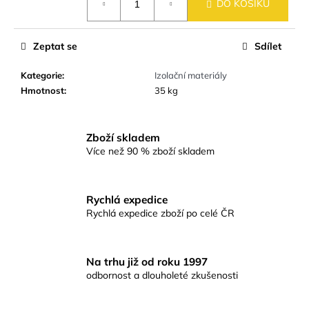
č
DO KOŠÍKU
u
j
e
Zeptat se
Sdílet
m
e
Kategorie
:
Izolační materiály
Hmotnost
:
35 kg
SKLENĚNÁ
MOZAIKA
Zboží skladem
MSB36
Více než 90 % zboží skladem
BÍLO-
MODRO-
ŠEDÁ
BAZÉNOVÁ
Rychlá expedice
48
Rychlá expedice zboží po celé ČR
Kč
Na trhu již od roku 1997
odbornost a dlouholeté zkušenosti