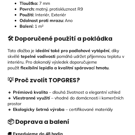
Tloušťka:
7
mm
Povrch:
matný, protiskluznost R9
Použití:
Interiér, Exteriér
Odolnost proti mrazu:
Ano
Balení:
1 m²
🛠 Doporučené použití a pokládka
Tato dlažba je
ideální také pro podlahové vytápění
, díky
skvělé
tepelné vodivosti
pomáhá udržet příjemnou teplotu v
interiéru. Pro dokonalý výsledek doporučujeme
použít
flexibilní lepidlo a kvalitní spárovací hmotu
.
💡 Proč zvolit TOPGRES?
🔸
Prémiová kvalita
– dlouhá životnost a elegantní vzhled
🔸
Všestranné využití
– vhodné do domácnosti i komerčních
prostor
🔸
Ekologicky šetrná výroba
– certifikované materiály
📦 Doprava a balení
🚚
Expedujeme do 48 hodin