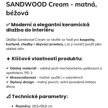
SANDWOOD Cream - matná,
béžová
✅ Moderní a elegantní keramická
dlažba do interiéru
Dlažba Sandwood Cream se skvěle se hodí pro
koupelny,
kuchyně, chodby i obývací prostory
.
Lze ji rovněž použít jako
obklad stěn.
🔹 Klíčové vlastnosti produktu:
✔
Odolný materiál
– odolná proti mechanickému poškození a
opotřebení, PEI 3
✔
Mrazuvzdornost
- možné využití i v exteriérech
✔
Stylový design
– matný povrch, velmi povedená imitace
dřeva
📐 Technické parametry:
Rozměry:
18,5
×59,8 cm