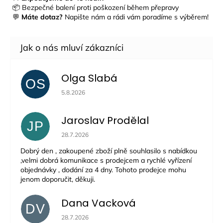
📦 Bezpečné balení proti poškození během přepravy
💬
Máte dotaz?
Napište nám a rádi vám poradíme s výběrem!
Olga Slabá
OS
Hodnocení obchodu je 5 z 5 hvězdiček.
5.8.2026
Jaroslav Prodělal
JP
Hodnocení obchodu je 5 z 5 hvězdiček.
28.7.2026
Dobrý den , zakoupené zboží plně souhlasilo s nabídkou
,velmi dobrá komunikace s prodejcem a rychlé vyřízení
objednávky , dodání za 4 dny. Tohoto prodejce mohu
jenom doporučit, děkuji.
Dana Vacková
DV
Hodnocení obchodu je 5 z 5 hvězdiček.
28.7.2026