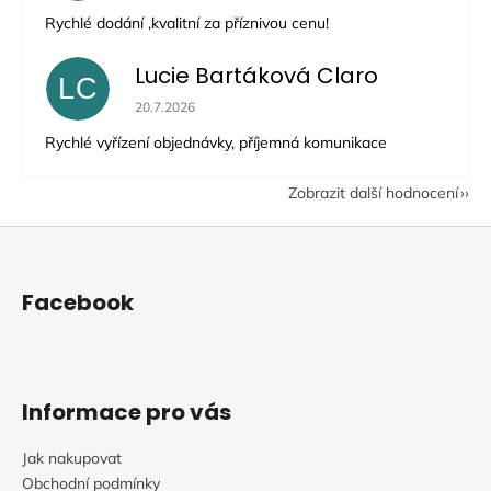
Rychlé dodání ,kvalitní za příznivou cenu!
Lucie Bartáková Claro
LC
Hodnocení obchodu je 5 z 5 hvězdiček.
20.7.2026
Rychlé vyřízení objednávky, příjemná komunikace
Zobrazit další hodnocení
Z
á
p
Facebook
a
t
í
Informace pro vás
Jak nakupovat
Obchodní podmínky