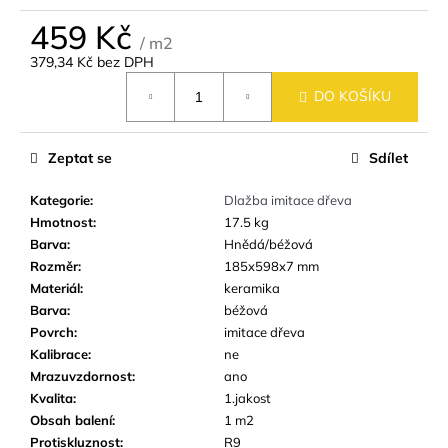
č
u
459 Kč
/ m2
j
379,34 Kč bez DPH
e
Měrná
m
DO KOŠÍKU
cena:
e
Zeptat se
Sdílet
SKLENĚNÁ
MOZAIKA
Kategorie
:
Dlažba imitace dřeva
MSM51
HNĚDÁ
Hmotnost
:
17.5 kg
ŠRAFOVANÁ
Barva
:
Hnědá/béžová
95
Rozměr
:
185x598x7 mm
Kč
Materiál
:
keramika
Barva
:
béžová
Povrch
:
imitace dřeva
Kalibrace
:
ne
Mrazuvzdornost
:
ano
Kvalita
:
1.jakost
Obsah balení
:
1 m2
Protiskluznost
:
R9