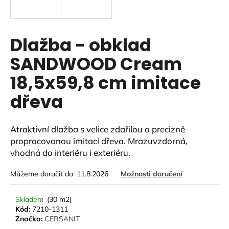
a
j
í
Dlažba - obklad
t
SANDWOOD Cream
?
18,5x59,8 cm imitace
dřeva
HLEDAT
Atraktivní dlažba s velice zdařilou a precizně
propracovanou imitací dřeva. Mrazuvzdorná,
vhodná do interiéru i exteriéru.
D
o
Můžeme doručit do:
11.8.2026
Možnosti doručení
p
o
Skladem
(30 m2)
r
Kód:
7210-1311
u
Značka:
CERSANIT