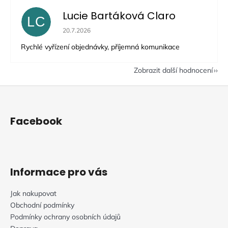
Lucie Bartáková Claro
LC
Hodnocení obchodu je 5 z 5 hvězdiček.
20.7.2026
Rychlé vyřízení objednávky, příjemná komunikace
Zobrazit další hodnocení
Z
á
p
Facebook
a
t
í
Informace pro vás
Jak nakupovat
Obchodní podmínky
Podmínky ochrany osobních údajů