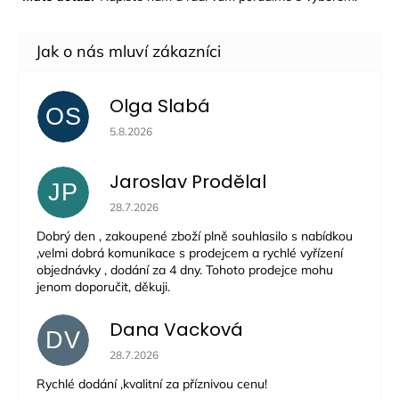
Olga Slabá
OS
Hodnocení obchodu je 5 z 5 hvězdiček.
5.8.2026
Jaroslav Prodělal
JP
Hodnocení obchodu je 5 z 5 hvězdiček.
28.7.2026
Dobrý den , zakoupené zboží plně souhlasilo s nabídkou
,velmi dobrá komunikace s prodejcem a rychlé vyřízení
objednávky , dodání za 4 dny. Tohoto prodejce mohu
jenom doporučit, děkuji.
Dana Vacková
DV
Hodnocení obchodu je 5 z 5 hvězdiček.
28.7.2026
Rychlé dodání ,kvalitní za příznivou cenu!