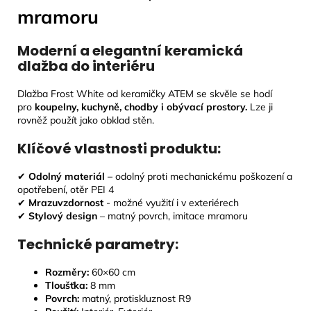
mramoru
Moderní a elegantní keramická
dlažba do interiéru
Dlažba Frost White od keramičky ATEM se skvěle se hodí
pro
koupelny, kuchyně, chodby i obývací prostory
.
Lze ji
rovněž použít jako obklad stěn.
Klíčové vlastnosti produktu:
✔
Odolný materiál
– odolný proti mechanickému poškození a
opotřebení, otěr PEI 4
✔
Mrazuvzdornost
- možné využití i v exteriérech
✔
Stylový design
– matný povrch, imitace mramoru
Technické parametry:
Rozměry:
60
×60 cm
Tloušťka:
8
mm
Povrch:
matný, protiskluznost R9