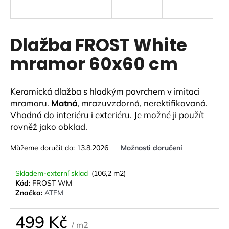
a
j
í
Dlažba FROST White
t
mramor 60x60 cm
?
Keramická dlažba s hladkým povrchem v imitaci
mramoru.
Matná
, mrazuvzdorná, nerektifikovaná.
Vhodná do interiéru i exteriéru. Je možné ji použít
HLEDAT
rovněž jako obklad.
Můžeme doručit do:
13.8.2026
Možnosti doručení
D
o
Skladem-externí sklad
(106,2 m2)
Kód:
FROST WM
p
Značka:
ATEM
o
r
499 Kč
u
/ m2