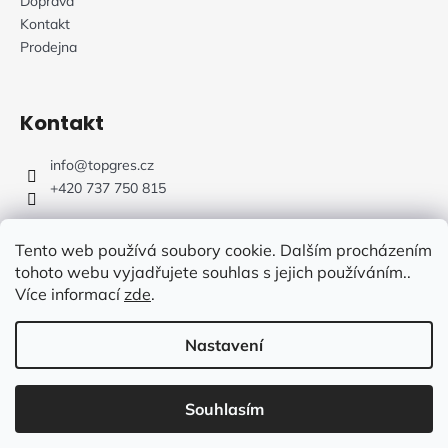
Doprava
Kontakt
Prodejna
Kontakt
info
@
topgres.cz
+420 737 750 815
Tento web používá soubory cookie. Dalším procházením
tohoto webu vyjadřujete souhlas s jejich používáním..
Více informací
zde
.
Web Design: Fluffy Agency
Nastavení
Vytvořil Shoptet
Souhlasím
Copyright 2026
TOPGRES.CZ
. Všechna práva vyhrazena.