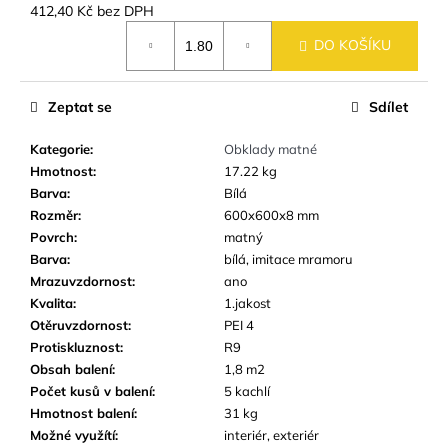
č
412,40 Kč bez DPH
u
Měrná
j
DO KOŠÍKU
cena:
e
m
Zeptat se
Sdílet
e
Kategorie
:
Obklady matné
DLAŽBA
Hmotnost
:
17.22 kg
ARTPORT
Barva
:
Bílá
WHITE
Rozměr
:
600x600x8 mm
60X60
Povrch
:
matný
CM
(59,7X59,7
Barva
:
bílá, imitace mramoru
CM)
Mrazuvzdornost
:
ano
499
Kvalita
:
1.jakost
Kč
Otěruvzdornost
:
PEI 4
Protiskluznost
:
R9
Obsah balení
:
1,8 m2
Počet kusů v balení
:
5 kachlí
Hmotnost balení
:
31 kg
Možné využítí
:
interiér, exteriér