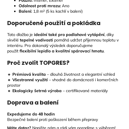
Použití:
Interiér, Exteriér
Odolnost proti mrazu:
Ano
Balení:
1,8 m² (5 ks kachlí v balení)
Doporučené použití a pokládka
Tato dlažba je
ideální také pro podlahové vytápění
, díky
skvělé
tepelné vodivosti
pomáhá udržet příjemnou teplotu v
interiéru. Pro dokonalý výsledek doporučujeme
použít
flexibilní lepidlo a kvalitní spárovací hmotu
.
Proč zvolit TOPGRES?
🔸
Prémiová kvalita
– dlouhá životnost a elegantní vzhled
🔸
Všestranné využití
– vhodné do domácnosti i komerčních
prostor
🔸
Ekologicky šetrná výroba
– certifikované materiály
Doprava a balení
Expedujeme do 48 hodin
Bezpečné balení proti poškození během přepravy
Máte dotaz?
Napište nám a rádi vám poradíme s výběrem!