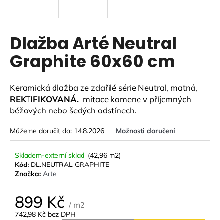
a
j
í
Dlažba Arté Neutral
t
Graphite 60x60 cm
?
Keramická dlažba ze zdařilé série Neutral, matná,
REKTIFIKOVANÁ.
Imitace kamene v příjemných
béžových nebo šedých odstínech.
HLEDAT
Můžeme doručit do:
14.8.2026
Možnosti doručení
D
Skladem-externí sklad
(42,96 m2)
Kód:
DL.NEUTRAL GRAPHITE
o
Značka:
Arté
p
o
899 Kč
r
/ m2
u
742,98 Kč bez DPH