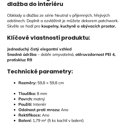
dlažba do interiéru
Obklady a dlažba ze série Neutral v příjemných, hřejivých
odstínech. Doplnit a ozvláštnit je můžete dekorem patchwork.
Skvěle se hodí pro
koupelny, kuchyně a obývacích prostor.
Klíčové vlastnosti produktu:
Jednoduchý čistý elegantní vzhled
Snadná údržba
– dobře omyvatelná,
otěruvzdornost PEI 4,
protiskluz R9
Technické parametry:
Rozměry:
59,8
× 59,8 cm
Tloušťka:
8
mm
Povrch:
matný
Použití:
Interiér
Odolnost proti mrazu:
Ano
Rektifikace:
Ano
Balení:
1,79 m² (5 ks kachlí v balení)