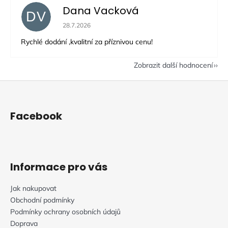
Dana Vacková
DV
Hodnocení obchodu je 5 z 5 hvězdiček.
28.7.2026
Rychlé dodání ,kvalitní za příznivou cenu!
Zobrazit další hodnocení
Z
á
p
Facebook
a
t
í
Informace pro vás
Jak nakupovat
Obchodní podmínky
Podmínky ochrany osobních údajů
Doprava