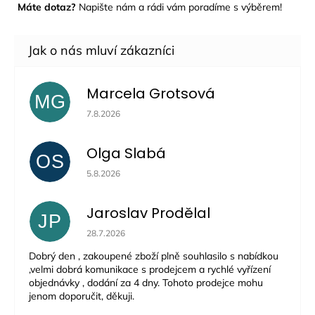
Máte dotaz?
Napište nám a rádi vám poradíme s výběrem!
Marcela Grotsová
MG
Hodnocení obchodu je 5 z 5 hvězdiček.
7.8.2026
Olga Slabá
OS
Hodnocení obchodu je 5 z 5 hvězdiček.
5.8.2026
Jaroslav Prodělal
JP
Hodnocení obchodu je 5 z 5 hvězdiček.
28.7.2026
Dobrý den , zakoupené zboží plně souhlasilo s nabídkou
,velmi dobrá komunikace s prodejcem a rychlé vyřízení
objednávky , dodání za 4 dny. Tohoto prodejce mohu
jenom doporučit, děkuji.