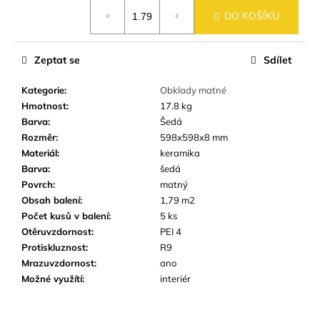
č
Měrná
u
DO KOŠÍKU
cena:
j
e
Zeptat se
Sdílet
m
e
Kategorie
:
Obklady matné
Hmotnost
:
17.8 kg
Barva
:
Šedá
DLAŽBA
-
Rozměr
:
598x598x8 mm
OBKLAD
Materiál
:
keramika
SANDWOOD
Barva
:
šedá
BROWN
18,5X59,8
Povrch
:
matný
CM
Obsah balení
:
1,79 m2
IMITACE
Počet kusů v balení
:
5 ks
DŘEVA
Otěruvzdornost
:
PEI 4
459
Protiskluznost
:
R9
Kč
Mrazuvzdornost
:
ano
Možné využítí
:
interiér